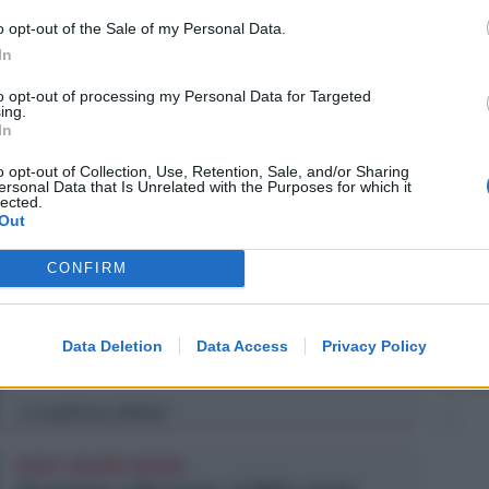
o opt-out of the Sale of my Personal Data.
In
to opt-out of processing my Personal Data for Targeted
ing.
In
o opt-out of Collection, Use, Retention, Sale, and/or Sharing
ersonal Data that Is Unrelated with the Purposes for which it
lected.
Out
CONFIRM
VACANZA TRAGICA
Va in caserma per denunciare la
scomparsa del marito, ma scopre che
Data Deletion
Data Access
Privacy Policy
è morto
Lamberto Abbati
di
DOPO I RECENTI EPISODI