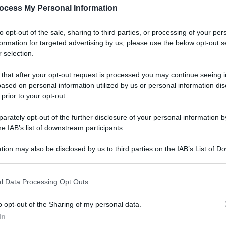
prese per l’accesso al credito).
ocess My Personal Information
 e consorzi fidi sono pertanto invitati presentare
to opt-out of the sale, sharing to third parties, or processing of your per
formation for targeted advertising by us, please use the below opt-out s
teresse inviandola entro le ore 13,00 del 5 maggio
 selection.
ustriapmi@postacert.regione.emilia-romagna.it.
 that after your opt-out request is processed you may continue seeing i
 ai prestiti a interesse zero previsti dal fondo da
ased on personal information utilized by us or personal information dis
ziati con la delibera 225 potranno presentare
 prior to your opt-out.
idi selezionati la richiesta dei contributi in
lto semplificate.
rately opt-out of the further disclosure of your personal information by
he IAB’s list of downstream participants.
tion may also be disclosed by us to third parties on the IAB’s List of 
 that may further disclose it to other third parties.
ea Corsini.
“Durante la fase 2, di riavvio graduale e
 e medie imprese ricettive, termali e della
Me
l Data Processing Opt Outs
menti e bevande, per la natura dell’attività
LEGGI
stenere costi elevati per dotarsi di modalità
o opt-out of the Sharing of my personal data.
e tali da prevenire rischi di contagio. Le risorse
In
 intervento concreto per affiancarle in questa