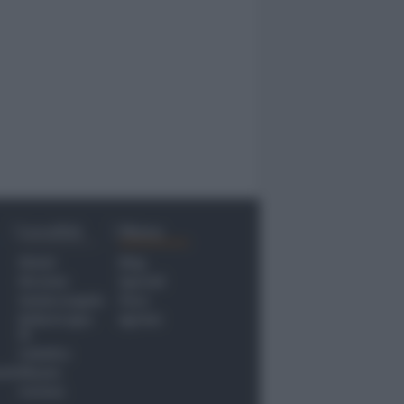
Località
Menu
Rimini
Blog
Riccione
Speciali
Santarcangelo
Fiera
Bellaria Igea
Agrinet
M.
Cattolica
nti
Misano
Coriano