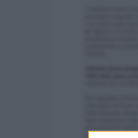
I contributi mirano, in
di presidi e dispositivi
e ai clienti (come sist
gli ingressi e il transit
attrezzature e impianti 
sanificazione e la disin
l’attività.
Potranno essere assegn
l’80% delle spese am
realizzato tra il 23 feb
Per rispondere all’est
interessate, la Giunta 
delle domande, assegna
dalle cooperative di gar
alla precedente delibe
regionale che trasferiv