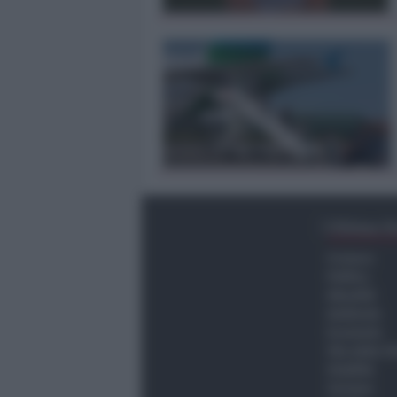
Ultima O
Cronaca
Politica
Attualità
Ambiente
Economia
Vita della C
Viabilità
Turismo