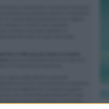
 particolare, a promuovere e incentivare l’adozione
 per garantire la protezione sanitaria ai dipendenti
emi di controllo della temperatura e per regolare
o di lavoratori e clienti) e per acquistare
per la messa in sicurezza sanitaria, la
festazione dei locali nei quali viene svolta
ati fino a 5.000 euro, per coprire al massimo
messe
, per un investimento minimo di 2.000 euro
braio e il 31 dicembre di quest’anno.
rema urgenza delle attività economiche
regionale ha previsto che la procedura di selezione
zione ed erogazione dei contributi sia gestita
anzia e dai consorzi fidi già selezionati in base
ra 225 del 23 marzo 2020 (relativa ad un bando
a a questi ultimi un fondo per l’abbattimento dei