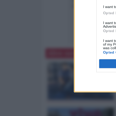
sfida per il rilancio”.
I want t
Opted 
I want 
Advertis
Opted 
I want t
of my P
was col
Altre notizie
Opted 