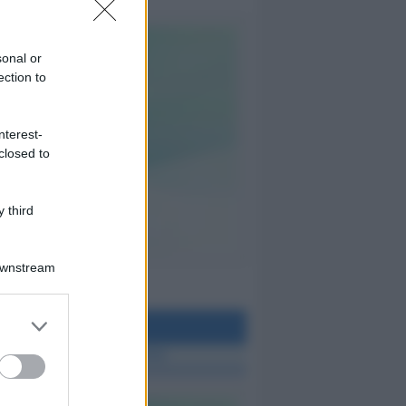
sonal or
ection to
nterest-
closed to
 third
Downstream
teo Rimini
 TUTTE LE NOTIZIE SUL METEO