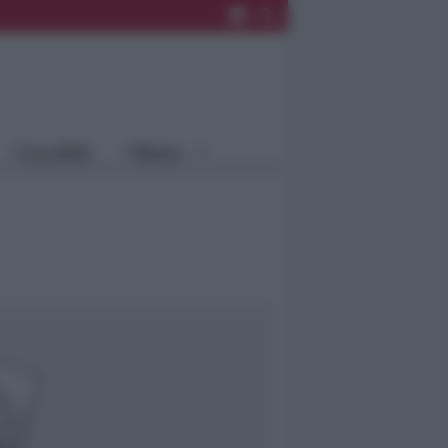
Rimini
Blog
Riccione
Speciali
Santarcangelo
Fiera
Bellaria Igea
Agrinet
M.
Cattolica
Misano
Località
Menu
Coriano
Rimini
Blog
Riccione
Speciali
Santarcangelo
Fiera
Bellaria Igea M.
Agrinet
Cattolica
Misano
Coriano