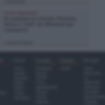
Redazione
di
UN 2026 SPARTIACQUE
Un semestre in crescita. Presente,
futuro e "nodi" da affrontare per
l'aeroporto
Andrea Polazzi
di
ra
Sport
Sociale
Eventi
Europa
Calcio
Redazione
Eventi
Home
Basket
Perché
Fake & Fact
Sociale
Baseball
TG
Focus
Newsroom
Volley
Appuntamenti
GR Europa
Motori
Dossier
Interviste
hiesa
Tennis
Servizi
Approfondime
Altri Sport
Podcast
Progetto