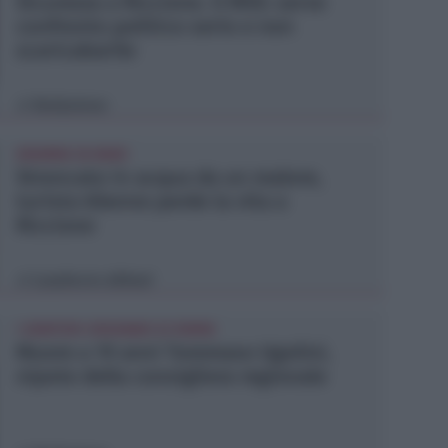
Sicurezza a Riccione. Il M5S: serve
confronto politico serio e non
scaricabarile
Redazione
di
DRAMMA IN MARE
Stroncato in acqua da un malore,
turista 65enne perde la vita a
Riccione
Lamberto Abbati
di
I GENITORI ORIGINARI DI RIMINI
Muore a 19 anni Tommaso Ugolini,
nipote della consigliera regionale