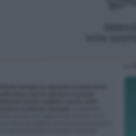
Mar
2
ll’Emilia Romagna ha approvato un bando da tre
anificazione e per far ripartire in sicurezza
bilimenti termali e pubblici esercizi, anche
strazione di alimenti e bevande.
La dotazione
 fondo perduto e in regime di de minimis , è di 3
le strutture alberghiere, all’aria aperta e termali e
zi di somministrazione di alimenti e bevande.