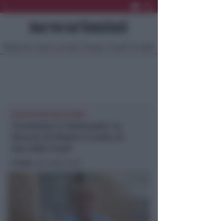
Ultima Ora
Sport
Sociale
Europa
Eventi
Località
PARTITA RACCOLTA FONDI
Terremoto in Venezuela. La
Diocesi di Rimini in aiuto di
don Aldo Fonti
In foto
: don Aldo Fonti