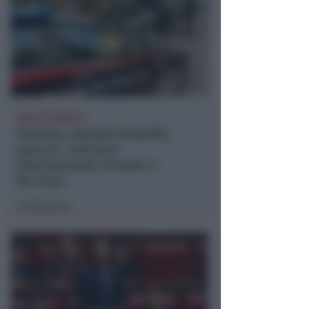
SARÀ ESTRADATO
Violenza, pedopornografia,
spaccio. Latitante
internazionale fermato a
Riccione
Redazione
di