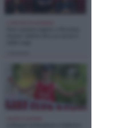
IL DEPUTATO PD INTERROGA
Post razzista legato a Riccione.
Gnassi: Salvini dica se social è
della Lega
Redazione
di
GOLDEN CLUB RIMINI
A Brayan Schiaratura e Federica