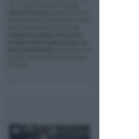
Tra i simboli della speranza,
la
chiesa di Canaima
salvata dai lavori
finanziati anche dai fondi del Campo
lavoro missionario di Rimini.
La
comunità ecclesiale riminese ha
raccolto subito il grido di aiuto che
arriva dal Venezuela
ed è partita una
raccolta fondi, gestita dalla Caritas
di Rimini.