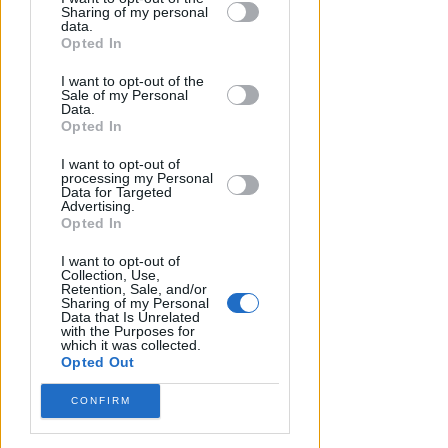
Sharing of my personal
downstream participants.
data.
Opted In
This information may also be disclosed
I want to opt-out of the
by us to third parties on the IAB’s List of
Sale of my Personal
Downstream Participants that may
Data.
further disclose it to other third parties.
Opted In
I want to opt-out of
processing my Personal
ISCRIZIONI SINO A FINE AGOSTO
Data for Targeted
Advertising.
Numeri in forte crescita per la
Opted In
Scuola Vela dello Yacht Club
Rimini
I want to opt-out of
Collection, Use,
Retention, Sale, and/or
FOTO
Icaro Sport
di
Sharing of my Personal
Data that Is Unrelated
with the Purposes for
which it was collected.
Opted Out
CONFIRM