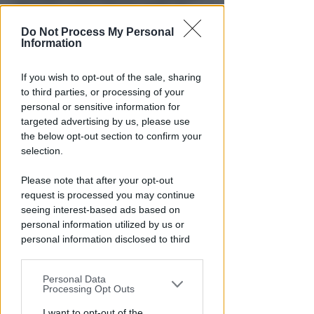
Moroni vanno i favori della 7ª
Guarda Rimini
Do Not Process My Personal
Information
Icaro Sport
di
If you wish to opt-out of the sale, sharing
to third parties, or processing of your
personal or sensitive information for
targeted advertising by us, please use
the below opt-out section to confirm your
selection.
Please note that after your opt-out
request is processed you may continue
seeing interest-based ads based on
CALCIO ECCELLENZA
personal information utilized by us or
Rimini Calcio: 509 abbonati. Nisi
personal information disclosed to third
e Bertani indisponibili per
parties prior to your opt-out.
Senigallia
Personal Data
You may separately opt-out of the further
Icaro Sport
di
Processing Opt Outs
disclosure of your personal information
by third parties on the IAB’s list of
I want to opt-out of the