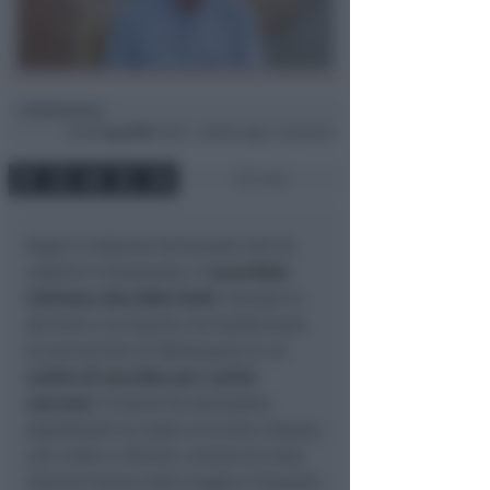
Redazione
di
Gio
2 Lug 2026
15:02 ~ ultimo agg. 3 Lug 10:24
1 min
Dopo il violento terremoto che ha
colpito il Venezuela, il
sacerdote
riminese don Aldo Fonti
, tornato in
servizio a La Guaira, ha trasformato
la parrocchia di Montesano in un
centro di raccolta per i primi
soccorsi
. Il sisma ha devastato
soprattutto la costa e le aree urbane,
con crolli e vittime, mentre le zone
interne hanno retto meglio l’impatto.