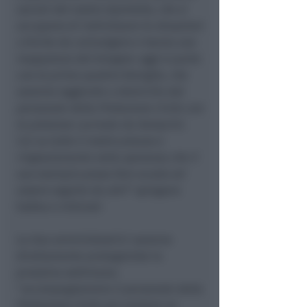
sociali del nostro Sportello, che si
occupano di individuare le situazioni
critiche da coinvolgere e hanno una
mappatura del bisogno: oggi si parte
con le prime quattro famiglie, che
saranno raggiunte a domicilio dal
personale della Protezione Civile con
le pietanze cucinate da Semprini.
Cui va tutto il nostro plauso e
ringraziamento nella speranza che il
suo esempio possa fare scuola ed
essere seguito da altri
” spiegano
Sabba e Urbinati
Le due amministratrici saranno
direttamente protagoniste la
prossima settimana:
“
accompagneremo il personale della
Protezione Civile per portare un