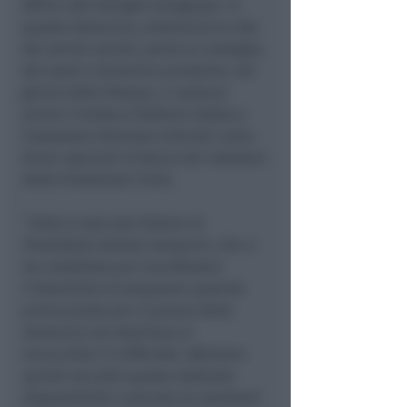
offrire alle famiglie bisognose. In
questa domenica, attraverso la rete
dei servizi sociali, parte la consegna
dei pasti e domenica prossima, nel
giorno della Pasqua, ci saranno
anche il sindaco Stefania Sabba e
l’assessore Eleonora Urbinati come
driver speciali al fianco dei volontari
della Protezione Civile.
“
Tutto è nato dal titolare di
PiadaStyle Andrea Semprini, che ci
ha contattato per manifestare
l’intenzione di preparare qualche
primo piatto per il pranzo della
domenica da destinare ai
verucchiesi in difficoltà. Abbiamo
quindi raccolto questa lodevole
disponibilità e attivato le assistenti