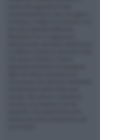
saluto che rappresenti tutta
l’amministrazione e fare un augurio
di Pasqua in segno di vicinanza in un
periodo di grande sofferenza.
Momento in cui si registra per
fortuna anche una bella solidarietà e
si rafforza il senso di comunità, tanto
che alcuni cittadini ci hanno
segnalato situazioni di emergenza
figlie del blocco economico da
Coronavirus che abbiamo sottoposto
all’attenzione della nostra rete
sociale. Una sorta di controllo di
vicinato, un prendersi cura del
prossimo, che auspichiamo entri
sempre più nella consuetudine dei
verucchiesi
”.