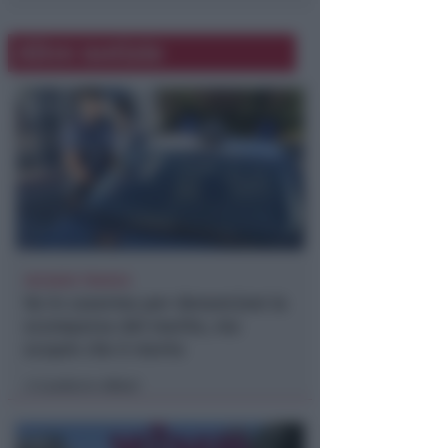
Altre notizie
VACANZA TRAGICA
Va in caserma per denunciare la
scomparsa del marito, ma
scopre che è morto
Lamberto Abbati
di