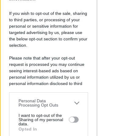
If you wish to opt-out of the sale, sharing
DRAMMA IN MARE
to third parties, or processing of your
Stroncato in acqua da un
personal or sensitive information for
malore, turista 65enne perde la
targeted advertising by us, please use
vita a Riccione
the below opt-out section to confirm your
selection.
Lamberto Abbati
di
Please note that after your opt-out
request is processed you may continue
seeing interest-based ads based on
personal information utilized by us or
personal information disclosed to third
parties prior to your opt-out.
Personal Data
You may separately opt-out of the further
Processing Opt Outs
disclosure of your personal information
by third parties on the IAB’s list of
I want to opt-out of the
I GENITORI ORIGINARI DI RIMINI
Sharing of my personal
downstream participants.
data.
Muore a 19 anni Tommaso
Opted In
Ugolini, nipote della consigliera
This information may also be disclosed