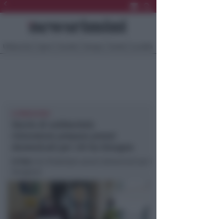
Ultima Ora
Sport
Sociale
Europa
Eventi
Località
A VERUCCHIO
Storie di solidarietà:
ristoratore prepara pranzi
domenicali per chi ha bisogno
In foto
: Da PiadaStyle pranzi domenicali per i
bisognosi