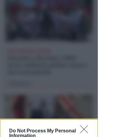
DOPO I RECENTI EPISODI
Sicurezza a Riccione. Il M5S:
serve confronto politico serio e
non scaricabarile
Redazione
di
Do Not Process My Personal
Information