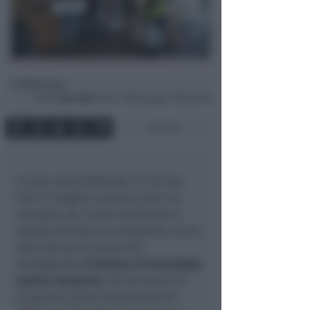
Redazione
di
Dom
5 Apr 2020
13:46 ~ ultimo agg. 27 Mag 21:56
2 min
A volte nelle difficoltà c’è chi tira
fuori il meglio e anche di più. Un
esempio, tra i tanti meritevoli in
questo periodo di emergenza, arriva
dal Comune di Verucchio.
Protagonista
il titolare di PiadaStyle
Andrea Semprini
che ha deciso di
preparare pranzi domenicali da