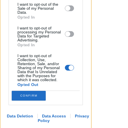
regionale
I want to opt-out of the
by us to third parties on the IAB’s List of
Sale of my Personal
Downstream Participants that may
Data.
Redazione
di
further disclose it to other third parties.
Opted In
I want to opt-out of
processing my Personal
Data for Targeted
Advertising.
Opted In
I want to opt-out of
Collection, Use,
Retention, Sale, and/or
Sharing of my Personal
Data that Is Unrelated
with the Purposes for
UN 2026 SPARTIACQUE
which it was collected.
Un semestre in crescita.
Opted Out
Presente, futuro e "nodi" da
CONFIRM
affrontare per l'aeroporto
Andrea Polazzi
di
Data Deletion
Data Access
Privacy
Policy