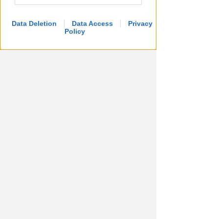
della convivente. 44enne andrà
a processo
Data Deletion
Data Access
Privacy
Redazione
di
Policy