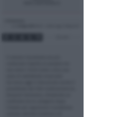
Redazione
di
Lun
30 Ago 2010
18:22 ~ ultimo agg. 13 Mag 22:21
2 min
Il volume riscontrato era più
contenuto rispetto al passato ma
non entro i limiti (vale a dire una
sorta di sottofondo musicale).
Sul tema oggi è intervenuto anche il
presidente del Silb-Confcommercio,
Giovanni Semeraro, chiedendo un
confronto tra le categorie dopo
l’estate per appianare il problema
rumore: attività ricettive e di