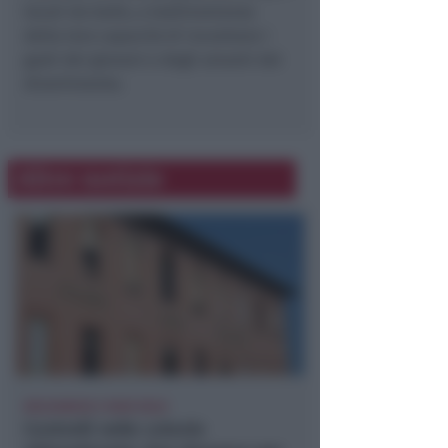
locali da ballo, a testimonianza
della loro capacità di incontrare i
gusti dei giovani e degli amanti del
divertimento.
Altre notizie
BOLOGNESE E NON SOLO
Controlli nelle colonie