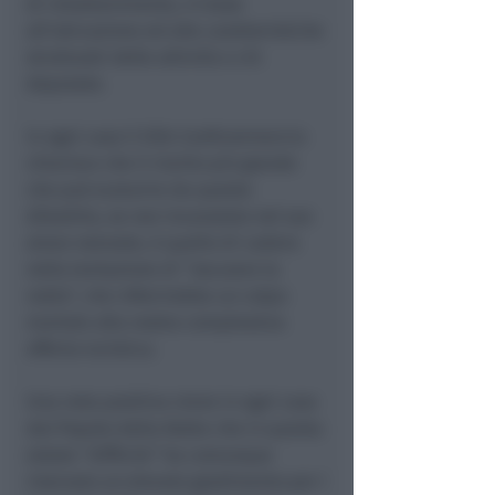
di intrattenimento, in base
all’ubicazione ed alle caratteristiche
strutturali delle attività a ciò
deputate.
In ogni caso il Silb-Confcommercio
chiarisce che il rischio più grande
che può scaturire da questo
dibattito, se non incanalato nel suo
alveo naturale, è quello di cadere
nella tentazione di “oscurare la
notte”, che infierirebbe un colpo
mortale alla nostra complessiva
offerta turistica.
Una nota positiva viene in ogni caso
dal Popolo della Notte che in questa
estate “difficile” ha comunque
riservato un elevato gradimento per i