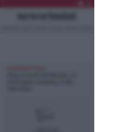
Ultima Ora
Sport
Sociale
Europa
Eventi
Località
NEWSRIMINI RICCIONE
Stop ai locali del Marano. La
municipale controlla, il Silb
interviene