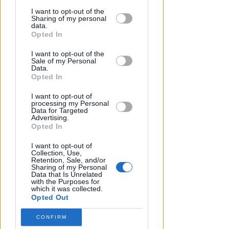
disclosure of your personal information
by third parties on the IAB’s list of
I want to opt-out of the
Sharing of my personal
downstream participants.
data.
Opted In
ECAD, IL 23 OTTOBRE
This information may also be disclosed
A Coriano l'incontro
I want to opt-out of the
by us to third parties on the IAB’s List of
internazionale "contro le
Sale of my Personal
Downstream Participants that may
droghe". Spinelli: orgogliosa
Data.
further disclose it to other third parties.
Opted In
Redazione
di
I want to opt-out of
processing my Personal
Data for Targeted
Advertising.
Opted In
I want to opt-out of
Collection, Use,
Retention, Sale, and/or
Sharing of my Personal
Data that Is Unrelated
with the Purposes for
which it was collected.
Opted Out
LA DECISIONE DEL GIP
Abusi ripetuti sulla figlia 13enne
CONFIRM