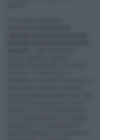
genitori.
Per rendere possibile la
realizzazione,
il Comune ha
approvato un piccolo investimento
destinato all’acquisto dei materiali
necessari
– legno, ferramenta,
viteria, copertura e ghiaia –
affidando la fornitura a un’azienda
riminese. I materiali nuovi si
integreranno con quelli recuperati, in
linea con le indicazioni regionali
sull’educazione all’aperto e sul riuso
di elementi già presenti nei servizi
educativi. La casina sarà realizzata
con la partecipazione di un gruppo
dei genitori, con il supporto del
personale educativo e di personale