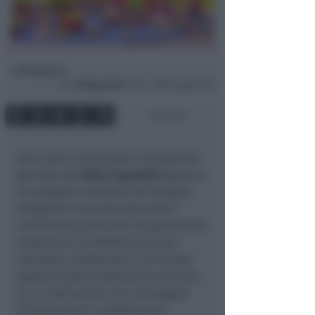
Redazione
di
Lun
18 Mag 2026
14:42 ~ ultimo agg. 14:52
2 min
Una nuova casina‑gioco nascerà nel
giardino del
Nido Cappellini
grazie a
un progetto condiviso tra famiglie,
insegnanti e servizio educativo.
L’intervento parte dal recupero della
struttura di un’altalena non più
utilizzata, trasformata in un nuovo
spazio di gioco attraverso un lavoro
di co‑costruzione che coinvolgerà
direttamente il collettivo dei