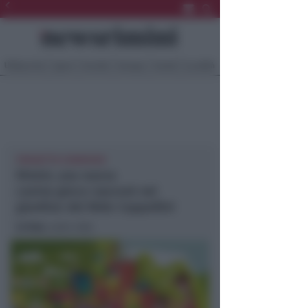
Ultima Ora
Sport
Sociale
Europa
Eventi
Località
PROGETTO CONDIVISO
Rimini, una nuova
casina‑gioco nascerà nel
giardino del Nido Cappellini
In foto
: asilo nido