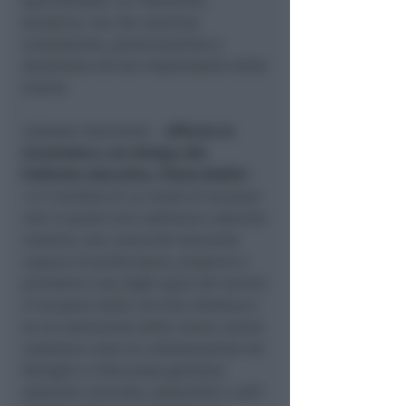
specializzato. Un intervento
semplice, ma che valorizza
competenze, partecipazione e
attenzione all’uso responsabile delle
risorse.
«
Questo intervento -
afferma la
vicesindaca con delega alle
Politiche educative, Chiara Bellini
-
è il risultato di un modo di lavorare
che in questi anni abbiamo costruito
insieme: una comunità educante
capace di partecipare, proporre e
prendersi cura degli spazi dei servizi.
Il recupero della vecchia altalena e
la co‑costruzione della nuova casina
mostrano come la collaborazione tra
famiglie e nido possa generare
soluzioni concrete, sostenibili e utili