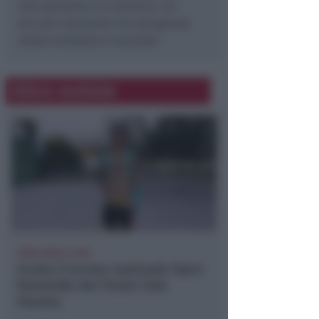
alle bambine e ai bambini. Un
piccolo intervento ma dal grande
valore simbolico e sociale
»
Altre notizie
TANA VINCE A JESI
Scatta il torneo nazionale Open
femminile del Tennis Club
Viserba