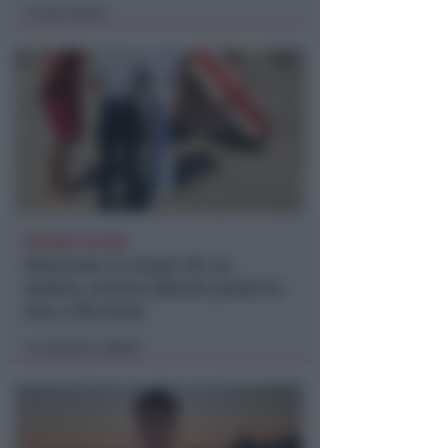
Icaro Sport
di
DRAMMA IN MARE
Stroncato in acqua da un
malore, turista 65enne perde la
vita a Riccione
Lamberto Abbati
di