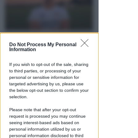
I GENITORI ORIGINARI DI RIMINI
Do Not Process My Personal
Muore a 19 anni Tommaso
Information
Ugolini, nipote della consigliera
regionale
If you wish to opt-out of the sale, sharing
to third parties, or processing of your
Redazione
di
personal or sensitive information for
targeted advertising by us, please use
the below opt-out section to confirm your
selection.
Please note that after your opt-out
request is processed you may continue
seeing interest-based ads based on
personal information utilized by us or
personal information disclosed to third