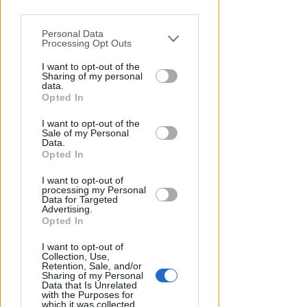
parties prior to your opt-out.
UN 2026 SPARTIACQUE
Un semestre in crescita.
Personal Data
You may separately opt-out of the further
Presente, futuro e "nodi" da
Processing Opt Outs
disclosure of your personal information
affrontare per l'aeroporto
by third parties on the IAB’s list of
I want to opt-out of the
Sharing of my personal
downstream participants.
Andrea Polazzi
di
data.
Opted In
This information may also be disclosed
I want to opt-out of the
by us to third parties on the IAB’s List of
Sale of my Personal
Downstream Participants that may
Data.
further disclose it to other third parties.
Opted In
I want to opt-out of
processing my Personal
Data for Targeted
Advertising.
Opted In
BASKET SERIE A2
I want to opt-out of
Dole Rimini, gli impegni della
Collection, Use,
Retention, Sale, and/or
preseason
Sharing of my Personal
Data that Is Unrelated
with the Purposes for
VIDEO
Icaro Sport
di
which it was collected.