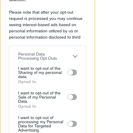
CRER FIGC LND
Ecco il calendario di Eccellenza:
Please note that after your opt-out
per il Rimini prima sul campo
request is processed you may continue
della Sammaurese
seeing interest-based ads based on
personal information utilized by us or
VIDEO
Icaro Sport
di
personal information disclosed to third
parties prior to your opt-out.
Personal Data
You may separately opt-out of the further
Processing Opt Outs
disclosure of your personal information
by third parties on the IAB’s list of
I want to opt-out of the
Sharing of my personal
downstream participants.
data.
Opted In
This information may also be disclosed
I want to opt-out of the
by us to third parties on the IAB’s List of
Sale of my Personal
Downstream Participants that may
EPISODI FUORI E NON DI CLIENTI
Data.
Chiusura Red Devil. Legali del
further disclose it to other third parties.
Opted In
locale: faro di legalità in zona
I want to opt-out of
da "Suburra"
processing my Personal
Data for Targeted
Advertising.
Redazione
di