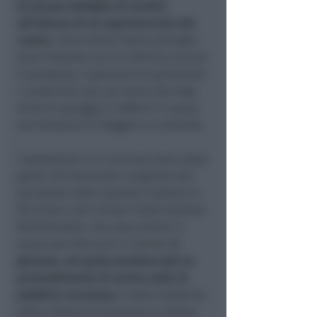
di alcune bottiglie di alcolici
all'interno di un supermercato del
centro
. Intercettato dalla pattuglia
poco distante con la refurtiva ancora
in possesso, il giovane ha spintonato
i carabinieri per poi darsi alla fuga
verso la spiaggia e tuffarsi in acqua
nel tentativo di sfuggire al controllo.
L'operazione si è conclusa poco dopo
grazie all'intervento congiunto del
personale della Guardia Costiera di
Riccione e dei militari della Sezione
Radiomobile, che sono entrati in
acqua per bloccare il 21enne.
Il
giovane, sul quale pendeva già un
provvedimento di avviso orale di
pubblica sicurezza
, è stato trasferito
nelle camere di sicurezza in attesa