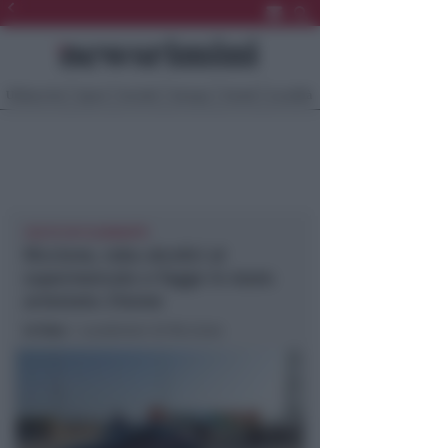
Ultima Ora
Sport
Sociale
Europa
Eventi
Località
COLTO IN FLAGRANTE
Riccione, ruba alcolici al
supermercato e fugge in mare:
arrestato 21enne
In foto
: i carabinieri di Riccione