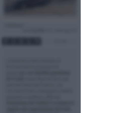
Redazione
di
Mer
8 Lug 2026
14:09 ~ ultimo agg. 17:15
1 min
I Carabinieri della Stazione di
Riccione hanno arrestato ieri
pomeriggio
un cittadino gambiano
di 21 anni
, senza fissa dimora e già
noto alle forze dell'ordine, con
l'accusa di furto, resistenza e lesioni
personali a pubblico ufficiale.
L'intervento dei militari è scattato in
seguito alla segnalazione del furto