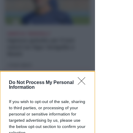
SABATO AL "BIANCHELLI"
Ingresso gratuito per il test
match tra Vigor Senigallia e
Rimini
Icaro Sport
di
Do Not Process My Personal
Information
If you wish to opt-out of the sale, sharing
to third parties, or processing of your
personal or sensitive information for
targeted advertising by us, please use
the below opt-out section to confirm your
selection.