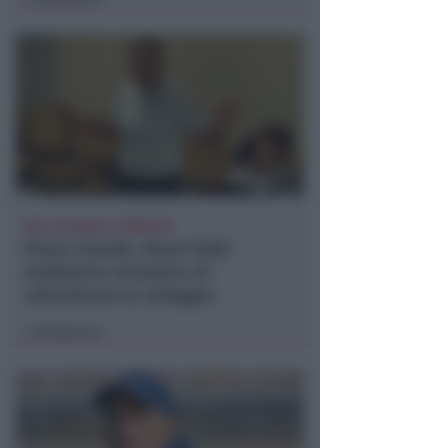
NO A PISCINE E TERRAZZE
Piano Arenile. Renzi (FdI):
maldestro tentativo di
urbanizzare la spiaggia
Redazione
di