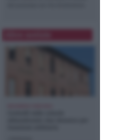
del processo con rito direttissimo.
Altre notizie
BOLOGNESE E NON SOLO
Controlli nelle colonie
abbandonate: due denunce per
invasione arbitraria
Redazione
di