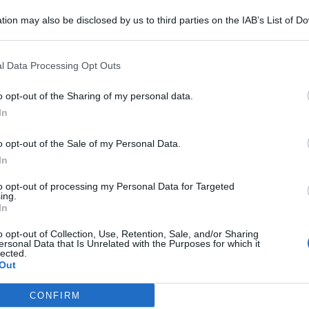
lità e l'estetica urbana attraverso soluzioni
tion may also be disclosed by us to third parties on the IAB’s List of 
la storia di Riccione, nate dal prezioso lavoro sul
 that may further disclose it to other third parties.
dra dei progettisti dello studio d'architettura
ncluso questa fase centrale prima dell'estate era
l Data Processing Opt Outs
er tutelare il lavoro dei nostri operatori economici
accoglienza ai turisti"
.
o opt-out of the Sharing of my personal data.
In
o opt-out of the Sale of my Personal Data.
In
to opt-out of processing my Personal Data for Targeted
ing.
In
o opt-out of Collection, Use, Retention, Sale, and/or Sharing
successiva
ersonal Data that Is Unrelated with the Purposes for which it
lected.
Out
uppo all'inaugurazione del nuovo viale
CONFIRM