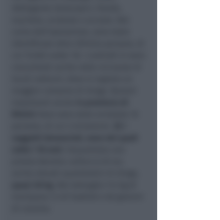
sfollagente telescopici, fionde,
machete, sciabole e accette. Nel
corso dell’operazione, sono state
identificate oltre 297mila persone, di
cui 15.665 under 18. I controlli si sono
concentrati anche nelle vicinanze di
locali notturni, dove si registra un
maggior consumo di droga. Numeri
importanti anche
in provincia di
Rimini
dove sono state arrestate 16
persone, di cui 3 minorenni.
35 i
soggetti denunciati, nove dei quali
sotto i 18 anni.
Sequestrata una
pistola Beretta calibro 6.35 ma
anche elevati quantitativi di droga,
quasi 20 kg
. Nel dettaglio 11,1 kg di
marijuana 7,3 di hashish e 66 grammi
di cocaina.