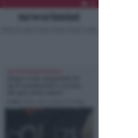
Ultima Ora
Sport
Sociale
Europa
Eventi
Località
MAXI OPERAZIONE NAZIONALE
Droga e armi: sequestrati 20
kg di cannabinoidi e cocaina.
Nei guai anche minori
In foto
: Polizia, maxi sequestro di droga