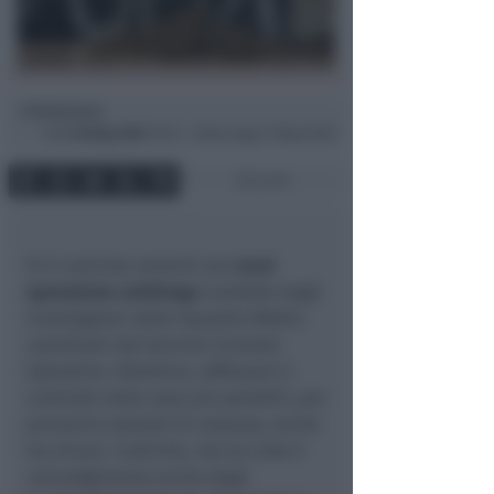
Redazione
di
Sab
30 Mag 2026
10:35 ~ ultimo agg. 31 Mag 10:06
2 min
Si è conclusa venerdì una
maxi
operazione antidroga
condotta dagli
investigatori delle Squadre Mobili,
coordinati dal Servizio Centrale
Operativo. Obiettivo, rafforzare il
controllo nelle zone più sensibili, per
prevenire episodi di violenza, anche
tra minori. L'attività, che ha visto il
coinvolgimento anche degli