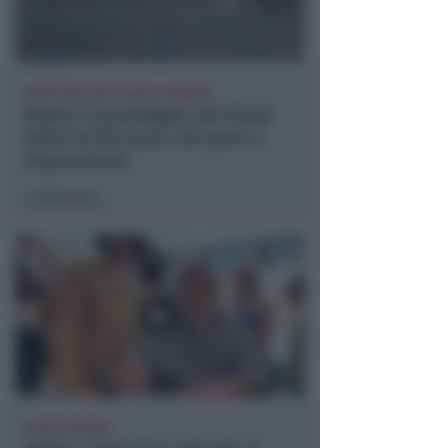
GESTIONE DIRETTA DEL COMUNE
Riapre il parcheggio del Grand
Hotel di Riccione: 252 posti a
disposizione
Redazione
di
AVEVA 86 ANNI