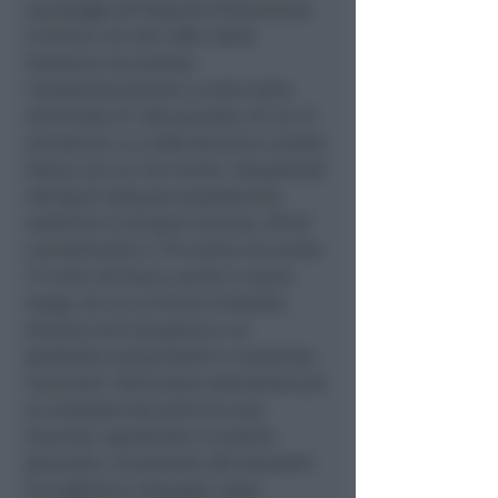
equipaggi del Reparto Prevenzione
Crimine e di altri uffici delle
Questure, ha portato
complessivamente in tutta Italia
all’arresto di 1335 persone, di cui 31
minorenni, e a 2358 denunce a piede
libero, tra cui 142 minori. Sequestrati
450 kg di sostanze stupefacenti,
suddivisi in 48 kg di cocaina, 379 di
cannabinoidi e 7 di eroina ma anche
111 armi da fuoco, anche a canna
lunga, tra cui un fucile d’assalto,
diverse armi da guerra e un
giubbotto antiproiettili e numerose
munizioni. Particolare attenzione poi
al contrasto del porto di armi
bianche, soprattutto in ambito
giovanile, rinvenendo 250 sequestri
tra taglierini, tirapugni, taser,