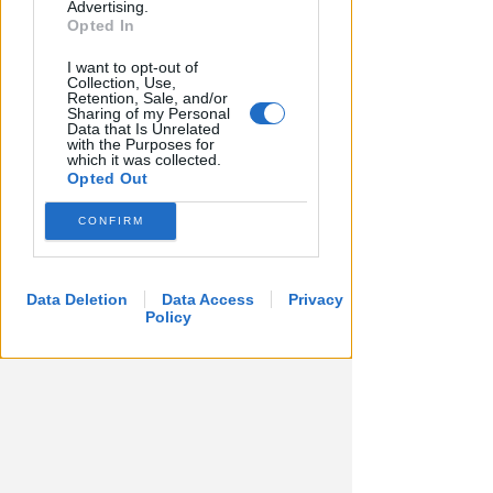
Advertising.
Opted In
I want to opt-out of
Collection, Use,
LIETO FINE
Retention, Sale, and/or
Sharing of my Personal
13enne scompare a riva,
Data that Is Unrelated
ricerche in mare e via terra.
with the Purposes for
which it was collected.
Ritrovato sano e salvo
Opted Out
Lamberto Abbati
di
CONFIRM
Data Deletion
Data Access
Privacy
Policy