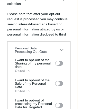
selection.
Please note that after your opt-out
request is processed you may continue
seeing interest-based ads based on
personal information utilized by us or
personal information disclosed to third
parties prior to your opt-out.
Personal Data
PARLANO ZOCCARATO E GIANI
You may separately opt-out of the further
Processing Opt Outs
Chiude Centro Islamico. La Lega
disclosure of your personal information
chiede mappatura e confronto
by third parties on the IAB’s list of
I want to opt-out of the
Sharing of my personal
coi residenti
downstream participants.
data.
Opted In
Redazione
di
This information may also be disclosed
I want to opt-out of the
by us to third parties on the IAB’s List of
Sale of my Personal
Downstream Participants that may
Data.
further disclose it to other third parties.
Opted In
I want to opt-out of
processing my Personal
Data for Targeted