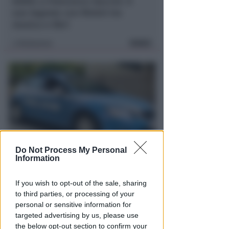
Addio a Francesco Guccini. Il
suo legame con Rimini tra
musica e libri
VIDEO
Redazione
di
Do Not Process My Personal
Information
ALCUNI PRECEDENTI IN PASSATO
Rivazzurra: pestaggi e furti,
chiuso per dieci giorni un noto
If you wish to opt-out of the sale, sharing
to third parties, or processing of your
locale
personal or sensitive information for
Redazione
di
targeted advertising by us, please use
the below opt-out section to confirm your