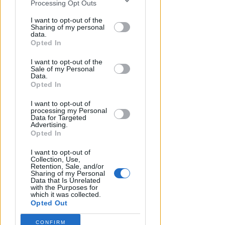
Processing Opt Outs
disclosure of your personal information
by third parties on the IAB’s list of
I want to opt-out of the
Sharing of my personal
downstream participants.
data.
Opted In
This information may also be disclosed
Altre notizie
I want to opt-out of the
by us to third parties on the IAB’s List of
Sale of my Personal
Downstream Participants that may
Data.
further disclose it to other third parties.
Opted In
I want to opt-out of
processing my Personal
Data for Targeted
Advertising.
Opted In
I want to opt-out of
Collection, Use,
Retention, Sale, and/or
VACANZA TRAGICA
Sharing of my Personal
Data that Is Unrelated
Va in caserma per denunciare la
with the Purposes for
scomparsa del marito, ma
which it was collected.
Opted Out
scopre che è morto
CONFIRM
Lamberto Abbati
di