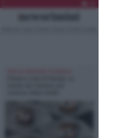
Ultima Ora
Sport
Sociale
Europa
Eventi
Località
RESTA LA TRADIZIONE "IN FAMIGLIA"
Pranzi e cene di Natale. La
tavola dei riminesi più
costosa della media