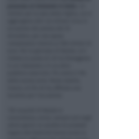
presenze al ristorante in Italia
: 1,9
milioni per la sera della Vigilia, cui si
aggiungono altri 2,6 milioni circa in
occasione del pranzo del 25
dicembre, per una spesa
complessiva intorno ai 500 milioni di
euro. Per la giornata di Natale, si è
ridotta la quota di chi ha festeggiato
in un ristorante o in un altro
pubblico esercizio: 7% contro il 9%
dello scorso anno. Resta stabile,
invece, al 2% chi ha affittato una
location per l’occasione.
“Gli acquisti di Natale si
concentrano, ormai, sempre più negli
ultimi giorni: le vendite di prodotti
legate alle festività hanno avuto la