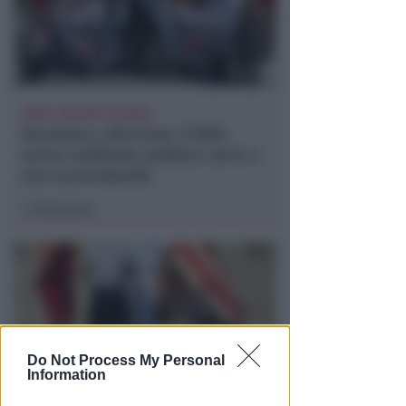
DOPO I RECENTI EPISODI
Sicurezza a Riccione. Il M5S:
serve confronto politico serio e
non scaricabarile
Redazione
di
Do Not Process My Personal
Information