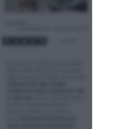
Redazione
di
Gio
26 Dic 2024
10:46 ~ ultimo agg. 2 Giu 03:01
2 min
La tavola dei riminesi è più costosa
della media italiana. Fra cena della
Vigilia e pranzo di Natale, rende noto
Confesercenti
,
ogni famiglia
riminese ha speso in media fra i 160
e i 200 euro
, contro i 126 della media
italiana. Complessivamente in
provincia di Rimini si stimano
circa
25/30 milioni destinati alle
spese alimentari delle festività,