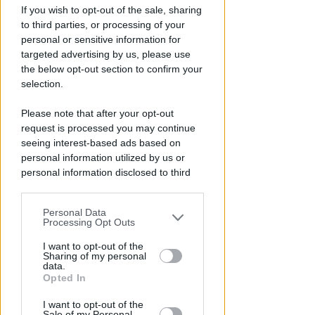
DRAMMA IN MARE
If you wish to opt-out of the sale, sharing
Stroncato in acqua da un
to third parties, or processing of your
malore, turista 65enne perde la
personal or sensitive information for
targeted advertising by us, please use
vita a Riccione
the below opt-out section to confirm your
Lamberto Abbati
di
selection.
Please note that after your opt-out
request is processed you may continue
seeing interest-based ads based on
personal information utilized by us or
personal information disclosed to third
parties prior to your opt-out.
Personal Data
You may separately opt-out of the further
Processing Opt Outs
disclosure of your personal information
I GENITORI ORIGINARI DI RIMINI
by third parties on the IAB’s list of
I want to opt-out of the
Sharing of my personal
Muore a 19 anni Tommaso
downstream participants.
data.
Ugolini, nipote della consigliera
Opted In
regionale
This information may also be disclosed
I want to opt-out of the
by us to third parties on the IAB’s List of
Sale of my Personal