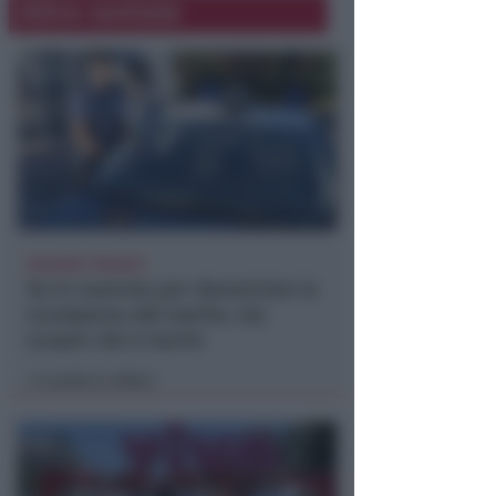
Altre notizie
VACANZA TRAGICA
Va in caserma per denunciare la
scomparsa del marito, ma
scopre che è morto
Lamberto Abbati
di