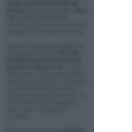
escluso ovviamente l’indotto del
turismo
che riguarda gli ospiti.
Mirco
Pari
, direttore Confesercenti
provinciale Rimini, tira le somme dei
due giorni di festa appena trascorsi.
Secondo il consueto sondaggio Fiesa
Confesercenti-IPSOS,
il 59% delle
famiglie italiane ha invitato ospiti
per il 24 e il 58% per il 25
, e più di
otto italiani su dieci hanno scelto di
trascorrere le festività a casa propria
o di parenti, l’83% per la Vigilia e
l’81% per il pranzo di Natale. Ma c’è
anche un 8% che ha festeggiato a
casa di amici in entrambe le
occasioni.
Sono state invece oltre
4,5 milioni le