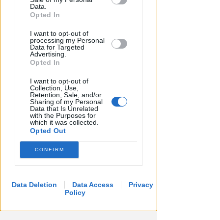
Redazione
di
Downstream Participants that may
Data.
further disclose it to other third parties.
Opted In
I want to opt-out of
processing my Personal
Data for Targeted
Advertising.
Opted In
I want to opt-out of
Collection, Use,
Retention, Sale, and/or
Sharing of my Personal
Data that Is Unrelated
UN 2026 SPARTIACQUE
with the Purposes for
which it was collected.
Un semestre in crescita.
Opted Out
Presente, futuro e "nodi" da
affrontare per l'aeroporto
CONFIRM
Andrea Polazzi
di
Data Deletion
Data Access
Privacy
Policy