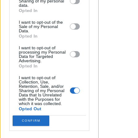
Sharing of my personal
downstream participants.
data.
Opted In
This information may also be disclosed
I want to opt-out of the
by us to third parties on the IAB’s List of
Sale of my Personal
Downstream Participants that may
Data.
further disclose it to other third parties.
Opted In
I want to opt-out of
processing my Personal
CRER FIGC LND
Data for Targeted
Ecco gli accoppiamenti di
Advertising.
Opted In
Coppa Italia Promozione e
Prima Categoria
I want to opt-out of
Collection, Use,
Retention, Sale, and/or
Icaro Sport
di
Sharing of my Personal
Data that Is Unrelated
with the Purposes for
which it was collected.
Opted Out
CONFIRM