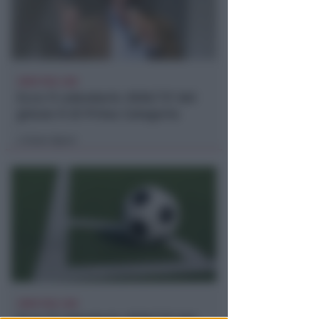
CRER FIGC LND
Ecco il calendario 2026/'27 del
girone H di Prima Categoria
Icaro Sport
di
CRER FIGC LND