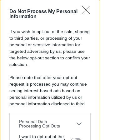
Ecco il calendario 2026/'27 del
girone D di Promozione
Do Not Process My Personal
Information
Icaro Sport
di
If you wish to opt-out of the sale, sharing
to third parties, or processing of your
personal or sensitive information for
targeted advertising by us, please use
the below opt-out section to confirm your
selection.
Please note that after your opt-out
request is processed you may continue
seeing interest-based ads based on
NO A PISCINE E TERRAZZE
Piano Arenile. Renzi (FdI):
personal information utilized by us or
personal information disclosed to third
maldestro tentativo di
parties prior to your opt-out.
urbanizzare la spiaggia
Personal Data
You may separately opt-out of the further
Redazione
di
Processing Opt Outs
disclosure of your personal information
by third parties on the IAB’s list of
I want to opt-out of the