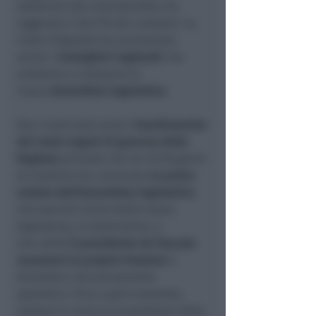
sostenuto dal centrosinistra, ha
raggiunto il 56,77% dei consensi. La
Corte d’Appello ha proclamato
anche i
Consiglieri regionali
che
andranno a comporre la
nuova
Assemblea legislativa
.
Ora, il percorso verso l’
insediamento
dei nuovi organi di governo della
Regione
prevede che tra 15/30 giorni
al massimo sia convocata
la prima
seduta dell’Assemblea legislativa
,
che sancirà l’avvio della nuova
legislatura, la dodicesima, e
che vedrà
il presidente de Pascale
assumere le proprie funzioni
e
diventare così pienamente
operativo. Fino a quel momento,
restano in carica la presidente della