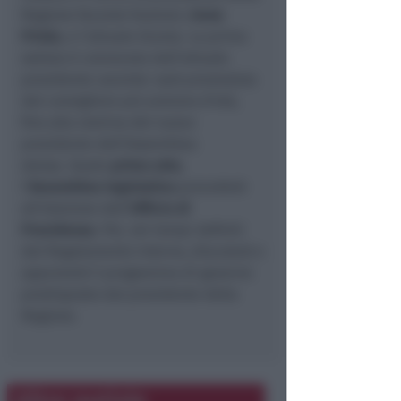
Regione facente funzioni,
Irene
Priolo
, e l’attuale Giunta. La prima
seduta è convocata dall’attuale
presidente uscente: sarà presieduta
dal consigliere più anziano d’età,
fino alla nomina del nuovo
presidente dell’Assemblea
stessa. Quale
primo atto
,
l’
Assemblea legislativa
procederà
all’elezione dell’
Ufficio di
Presidenza
. Poi, nei tempi definiti
dal Regolamento interno, discuterà e
approverà il programma di governo
predisposto dal presidente della
Regione.
Altre notizie