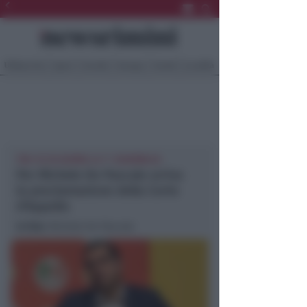
Ultima Ora
Sport
Sociale
Europa
Eventi
Località
TRA 15/30 GIORNI LA 1° ASSEMBLEA
Per Michele De Pascale arriva
la proclamazione della Corte
d’Appello
In foto
: Michele De Pascale