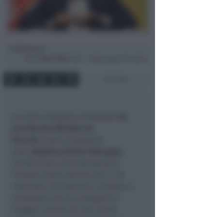
Redazione
di
Mer
27 Nov 2024
13:30 ~ ultimo agg. 9 Giu 08:13
1 min
La Corte d’Appello di Bologna
ha
proclamato Michele de
Pascale
nuovo presidente
della
Regione Emilia-Romagna
,
certificando e formalizzando il
risultato delle elezioni del 17-18
novembre. De Pascale è risultato il
candidato che ha conseguito il
maggior numero di voti validi: