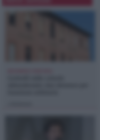
BOLOGNESE E NON SOLO
Controlli nelle colonie
abbandonate: due denunce per
invasione arbitraria
Redazione
di