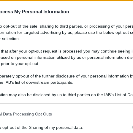
iretta alla produzione per autoconsumo anche
ni e comunali
. Esclusivamente però all’interno del
ocess My Personal Information
denza.
to opt-out of the sale, sharing to third parties, or processing of your per
formation for targeted advertising by us, please use the below opt-out s
 Prefetto, da lunedì sarà poi possibile,
per le
 selection.
cora sospese
, l’accesso di una sola persona ai locali
ento di attività di vigilanza, attività conservative
 that after your opt-out request is processed you may continue seeing i
stione dei pagamenti e attività di pulizia e
ased on personal information utilized by us or personal information dis
 prior to your opt-out.
ionari demaniali si occuperanno dell’attività di
rately opt-out of the further disclosure of your personal information by
he IAB’s list of downstream participants.
ell’arenile per consentire la raccolta dei rifiuti e
dune.
Restano chiusi al pubblico parchi, lungomari
tion may also be disclosed by us to third parties on the IAB’s List of 
 that may further disclose it to other third parties.
Me
restazioni di servizio di carattere artigianale rese
l Data Processing Opt Outs
LEGGI
 di manutenzione a bordo di imbarcazioni di
o opt-out of the Sharing of my personal data.