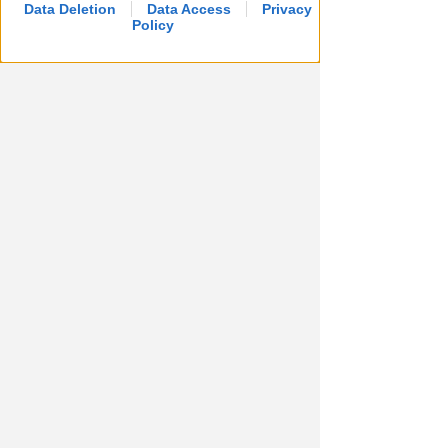
Data Deletion
Data Access
Privacy
Policy
COSTO DI 392 MILA EURO
San Giuliano: ok al progetto per
il nuovo capanno e la
passeggiata sul fiume
Redazione
di