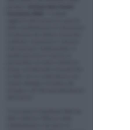
persona”,
dichiara Fabio Velotti,
Presidente UNIDI.
“I risultati
raggiunti testimoniano la capacità
della manifestazione di interpretare
l’evoluzione del settore, favorendo
confronto, innovazione e relazioni
internazionali. Fondamentale, in
questo percorso di crescita, la
partnership con Italian Exhibition
Group, recentemente rinnovata fino
al 2029, con cui condividiamo una
visione strategica orientata allo
sviluppo e all’internazionalizzazione
dell’evento.”
“Il successo di Expodental Meeting
2026 conferma l’efficacia della
collaborazione e del lavoro di