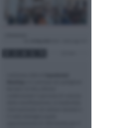
Redazione
di
Mar
26 Mag 2026
16:48 ~ ultimo agg. 17:11
3 min
L’edizione 2026 di
Expodental
Meeting
si è conclusa nei padiglioni
fieristici di IEG a Rimini
confermando il percorso di crescita
della manifestazione, la leadership
internazionale nel settore dentale e
il ruolo strategico quale
appuntamento di riferimento per il