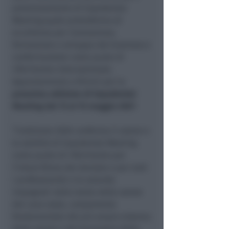
posizionamento di Expodental
Meeting quale piattaforma di
eccellenza per innovazione,
formazione e sviluppo del business e
confermandosi come punto di
riferimento internazionale.
Appuntamento a Rimini per la
prossima edizione di Expodental
Meeting dal 13 al 15 maggio 2027
.
“L’edizione 2026 conferma il valore e
la solidità di Expodental Meeting
come punto di riferimento per
l’intera filiera del dentale e per tutti
i professionisti e le aziende
impegnati nella tutela della salute
del cavo orale, componente
fondamentale del più ampio sistema
della salute e del benessere della