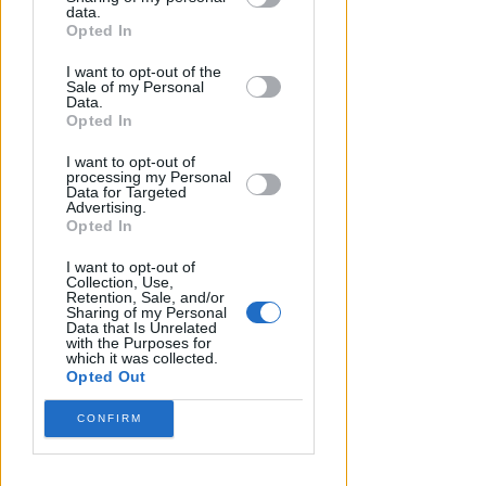
downstream participants.
data.
Opted In
This information may also be disclosed
I want to opt-out of the
by us to third parties on the IAB’s List of
Sale of my Personal
Downstream Participants that may
Data.
further disclose it to other third parties.
Opted In
I want to opt-out of
processing my Personal
Data for Targeted
Advertising.
Opted In
PIAZZA TRE MARTIRI
Aspettando papa Leone, una
I want to opt-out of
ligaza in piazza Tre Martiri
Collection, Use,
Retention, Sale, and/or
Sharing of my Personal
Redazione
di
Data that Is Unrelated
with the Purposes for
which it was collected.
Opted Out
CONFIRM