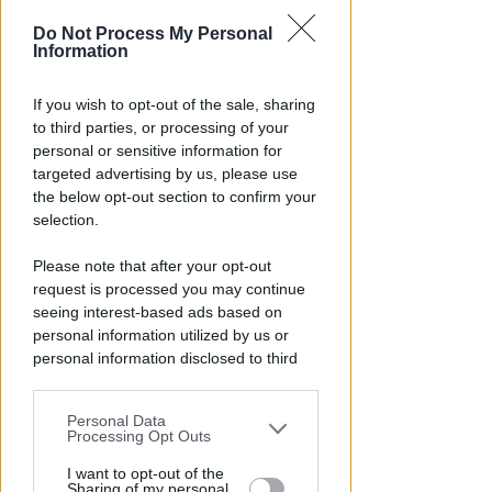
Perde un testicolo dopo l'attesa
Do Not Process My Personal
in pronto soccorso, ma non c'è
Information
nesso causale
If you wish to opt-out of the sale, sharing
Lamberto Abbati
di
to third parties, or processing of your
personal or sensitive information for
targeted advertising by us, please use
the below opt-out section to confirm your
selection.
Please note that after your opt-out
request is processed you may continue
seeing interest-based ads based on
personal information utilized by us or
personal information disclosed to third
TRE QUELLI RIMINESI
parties prior to your opt-out.
Bando hub Urbani: la Regione
aumenta le risorse e finanzia
Personal Data
You may separately opt-out of the further
tutti i progetti
Processing Opt Outs
disclosure of your personal information
by third parties on the IAB’s list of
I want to opt-out of the
Redazione
di
Sharing of my personal