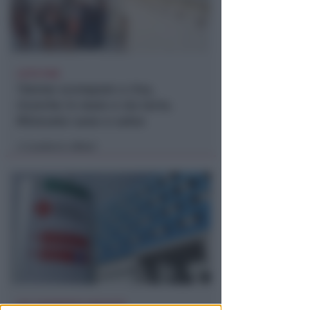
LIETO FINE
13enne scompare a riva,
ricerche in mare e via terra.
Ritrovato sano e salvo
Lamberto Abbati
di
DUE INFERMIERE INDAGATE