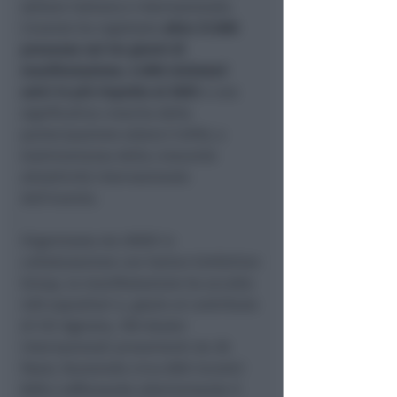
settore italiano e internazionale.
L’evento ha registrato
oltre 21.000
presenze nei tre giorni di
manifestazione, 4.000 visitatori
unici in più rispetto al 2025
e una
significativa crescita della
partecipazione estera (+40%), a
testimonianza della crescente
attrattività internazionale
dell’evento.
Organizzata da UNIDI in
collaborazione con Italian Exhibition
Group, la manifestazione ha accolto
400 espositori e, grazie al contributo
di ICE Agenzia, 100 dealer
internazionali provenienti da 38
Paesi, favorendo circa 800 incontri
B2B e rafforzando ulteriormente il