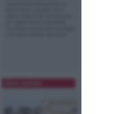
autorevolezza internazionale. La
fiera di Rimini consolida così il
proprio ruolo di hub internazionale
per i grandi eventi, valorizzando
l’eccellenza italiana nelle tecnologie
e nei servizi dedicati alla salute.”
Altre notizie