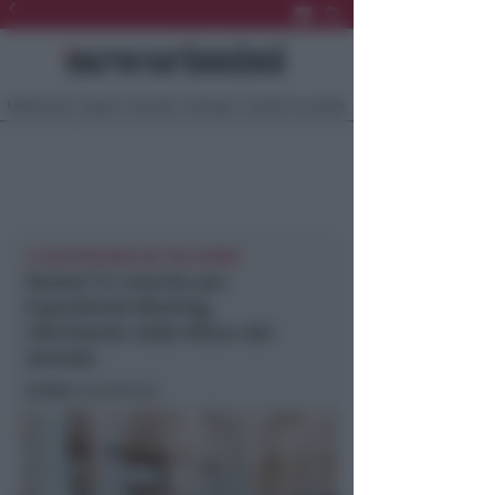
Ultima Ora
Sport
Sociale
Europa
Eventi
Località
21.000 PRESENZE NEI TRE GIORNI
Numeri in crescita per
Expodental Meeting,
riferimento della filiera del
dentale
In foto
: Expodental