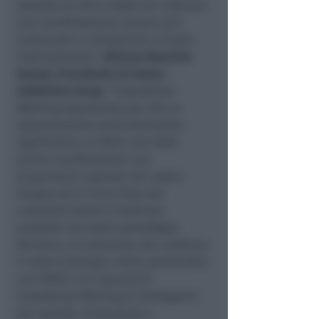
squadra tra IEG e UNIDI nel costruire
una manifestazione sempre più
autorevole e competitiva a livello
internazionale”,
afferma Maurizio
Ermeti, Presidente di Italian
Exhibition Group
. “Expodental
Meeting rappresenta per IEG un
appuntamento particolarmente
significativo: è infatti una delle
poche manifestazioni non
proprietarie ospitate dal nostro
Gruppo ed è l’unica fiera del
comparto salute e medicale
presente nel nostro portafoglio
fieristico. Un elemento che conferma
il valore strategico della partnership
con UNIDI e la capacità di
Expodental Meeting di distinguersi
per qualità, innovazione e