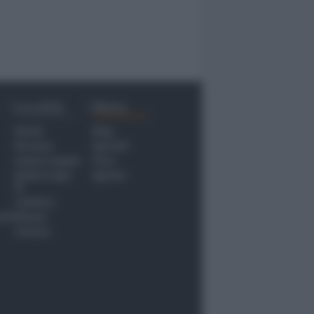
Località
Menu
Rimini
Blog
Riccione
Speciali
Santarcangelo
Fiera
Bellaria Igea
Agrinet
M.
Cattolica
nti
Misano
Coriano