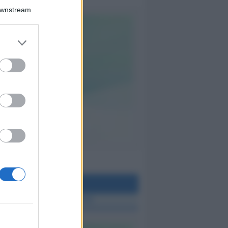
Downstream
teo Rimini
 TUTTE LE NOTIZIE SUL METEO