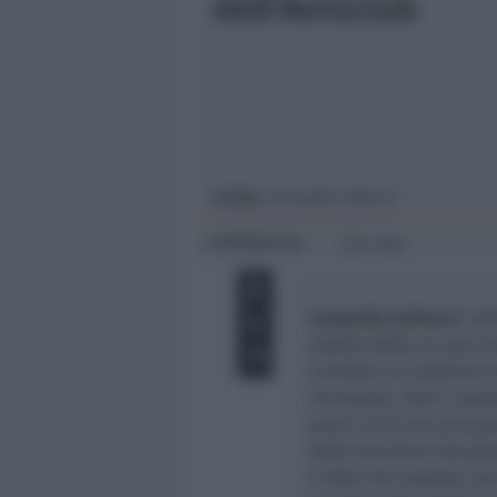
dell'Aeroclub
Giovani
Università
In foto
: Leonardo Corbucci
Redazione
di
2 min
Leonardo Corbucci
, am
assolto dalle accuse di
richiesta di condanna a
reclusione, oltre a quel
parte civile nel proces
della decisione del giu
il fatto non sussiste, p