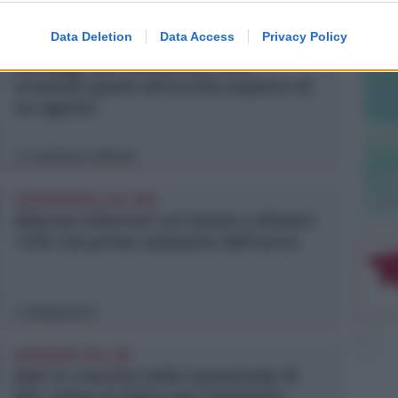
Redazione
di
Data Deletion
Data Access
Privacy Policy
VITTIMA UN ANZIANO RIMINESE
Borseggi sul Metromare, ladri
arrestati grazie all'occhio esperto di
un agente
Lamberto Abbati
di
OSSERVATORIO CGIL INCA
Allarme infortuni sul lavoro a Rimini:
+13% nel primo semestre dell'anno
Redazione
di
APPROVATO DAL CDA
Dati in crescita nella semestrale di
IEG, stime al rialzo per l'esercizio