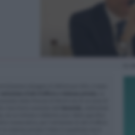
Mar
2
ministratore delegato di AiRiminum 2014, è stato
omissione d’atti d’ufficio e violenza privata.
La
vanzata dalla Procura di Rimini era di un anno di
la risarcitoria avanzata dall'
Aeroclub
, costituitosi
so, da un milione e 600mila euro. Nello specifico
dice monocratico, per l'omissione di atti d'ufficio
er la violenza privata il fatto in questione non è