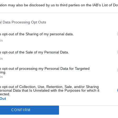
tion may also be disclosed by us to third parties on the IAB’s List of 
 that may further disclose it to other third parties.
l Data Processing Opt Outs
o opt-out of the Sharing of my personal data.
REPORT ANNUALE 2025
In
Stipendi, forniture, tributi. 145
milioni distribuiti da Hera nel
o opt-out of the Sale of my Personal Data.
riminese
In
to opt-out of processing my Personal Data for Targeted
Redazione
ing.
di
In
RICHIESTA SPIEGAZIONI
o opt-out of Collection, Use, Retention, Sale, and/or Sharing
Post razzista legato a Riccione su un
ersonal Data that Is Unrelated with the Purposes for which it
Me
lected.
canale a nome Lega. La sindaca:
Out
gravissimo
LEGGI
CONFIRM