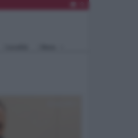
Rimini
Blog
Riccione
Speciali
Santarcangelo
Fiera
Bellaria Igea
Agrinet
M.
Cattolica
Misano
Località
Menu
Coriano
Rimini
Blog
Riccione
Speciali
Santarcangelo
Fiera
Bellaria Igea M.
Agrinet
Cattolica
Misano
Coriano