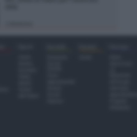
2026
Redazione
di
ra
Sport
Sociale
Eventi
Europa
Calcio
Redazione
Eventi
Home
Basket
Perché
Fake & Fact
Sociale
Baseball
TG
Focus
Newsroom
Volley
Appuntamenti
GR Europa
Motori
Dossier
Interviste
hiesa
Tennis
Servizi
Approfondime
Altri Sport
Podcast
Progetto
Redazione