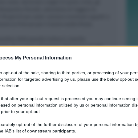
e reato. Aeroclub e legali di parte civile, gli
Alessandro Pierotti, attendono di leggere le
 90 giorni) per poter valutare eventuali appelli o
ziano la Procura per il lavoro svolto finora.
ovembre 2018 quando Corbucci, tramite
barra di accesso all’ingresso dell’unica via che
ertinenza dell’Aeroclub all’interno del Fellini,
ocess My Personal Information
be impedito ai soci del club di accedere allo
ciato con "grave ritardo" i badge necessari per
to opt-out of the sale, sharing to third parties, or processing of your per
La difesa, rappresentata dall'avvocato Marcello Elia
formation for targeted advertising by us, please use the below opt-out s
era detta subito fiduciosa di poter documentare le
 selection.
do eccessiva la quantificazione del danno.
 that after your opt-out request is processed you may continue seeing i
ased on personal information utilized by us or personal information dis
lia:
"La sentenza di assoluzione conferma la
 prior to your opt-out.
to del dottor Corbucci e di Airiminum. Siamo
 nell’esito del giudizio, certi che il Tribunale
rately opt-out of the further disclosure of your personal information by
rettamente i fatti. Rimane però forte perplessità
he IAB’s list of downstream participants.
 indagini, risultata poi smentita dall’istruttoria