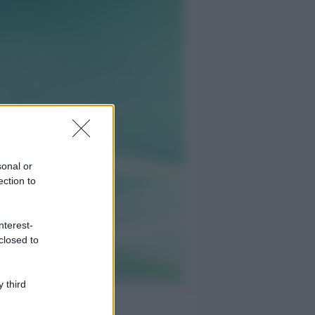
sonal or
ection to
nterest-
closed to
 third