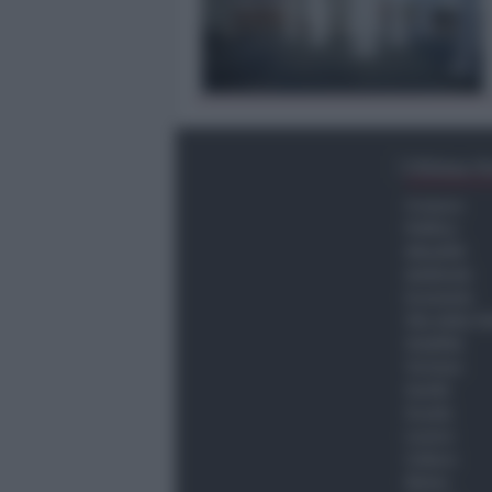
Ultima O
Cronaca
Politica
Attualità
Ambiente
Economia
Vita della C
Viabilità
Turismo
Sanità
Scuola
Lavoro
Cultura
Meteo