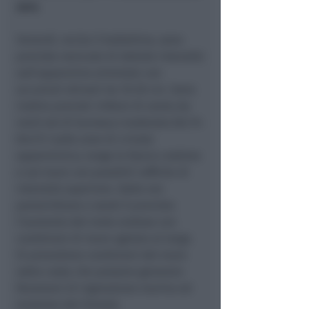
zero
.
Venerdì, recita il bollettino, sono
previste nevicate di debole intensità
sull’appennino orientale con
accumuli stimati tra 10-20 cm. Sono
inoltre previsti rinforzi di vento da
nord-est di burrasca moderata (62-74
Km/h ) sulle aree di crinale
appenninico, lungo la fascia costiera
e sul mare con possibili raffiche di
intensità superiore. Dalle ore
pomeridiane e serali è previsto
l’aumento del moto ondoso con
condizioni di mare agitato al largo.
Si prevedono condizioni del mare
sotto costa che possono generare
fenomeni di ingressione marina ed
erosione del litorale.