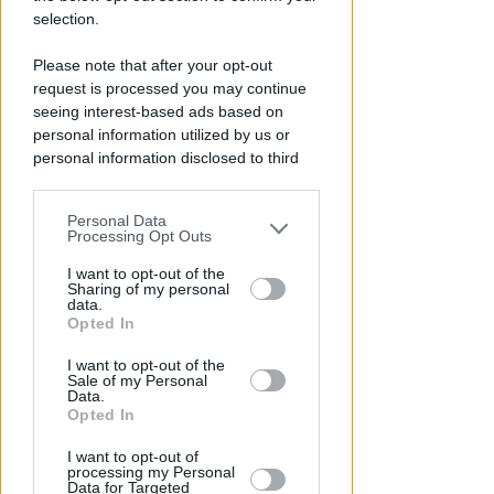
selection.
ECAD, IL 23 OTTOBRE
A Coriano l'incontro
Please note that after your opt-out
internazionale "contro le
request is processed you may continue
droghe". Spinelli: orgogliosa
seeing interest-based ads based on
personal information utilized by us or
Redazione
di
personal information disclosed to third
parties prior to your opt-out.
Personal Data
You may separately opt-out of the further
Processing Opt Outs
disclosure of your personal information
by third parties on the IAB’s list of
I want to opt-out of the
Sharing of my personal
downstream participants.
data.
Opted In
This information may also be disclosed
I want to opt-out of the
by us to third parties on the IAB’s List of
Sale of my Personal
Downstream Participants that may
Data.
LA DECISIONE DEL GIP
further disclose it to other third parties.
Opted In
Abusi ripetuti sulla figlia 13enne
della convivente. 44enne andrà
I want to opt-out of
a processo
processing my Personal
Data for Targeted