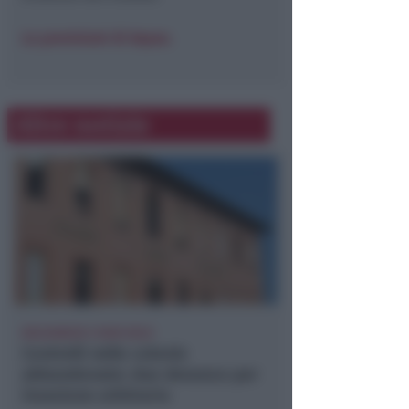
Le previsioni di Arpae.
Altre notizie
BOLOGNESE E NON SOLO
Controlli nelle colonie
abbandonate: due denunce per
invasione arbitraria