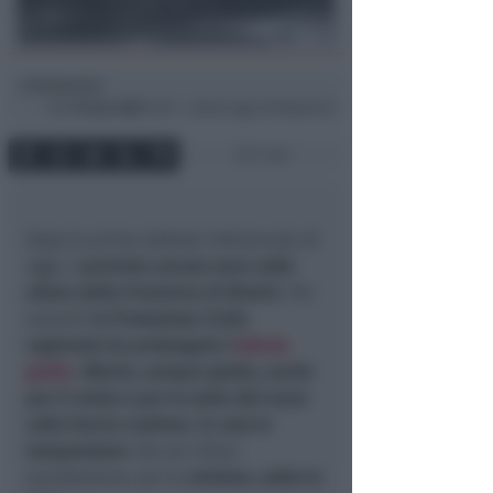
Redazione
di
Gio
19 Gen 2023
12:07 ~ ultimo agg. 30 Mag 05:43
1 min
Dopo la prima debole imbiancata di
oggi, è
prevista ancora neve sulle
alture della Provincia di Rimini
. Per
venerdì
la Protezione Civile
regionale ha prolungato l’
allerta
gialla
. Allerta, sempre gialla, anche
per il vento e per lo stato del mare
sulla fascia costiera. In calo le
temperature
che sui rilievi
scenderanno, per le
minime, sotto lo