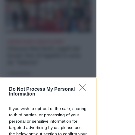
EPISODI FUORI E NON DI CLIENTI
Chiusura Red Devil. Legali del
locale: faro di legalità in zona
da "Suburra"
Redazione
di
Do Not Process My Personal
Information
If you wish to opt-out of the sale, sharing
to third parties, or processing of your
personal or sensitive information for
targeted advertising by us, please use
the below opt-out section to confirm your