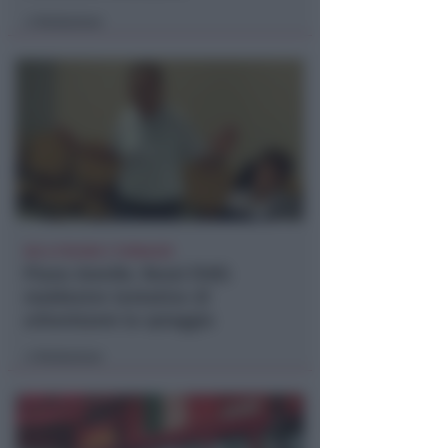
Redazione
di
NO A PISCINE E TERRAZZE
Piano Arenile. Renzi (FdI):
maldestro tentativo di
urbanizzare la spiaggia
Redazione
di