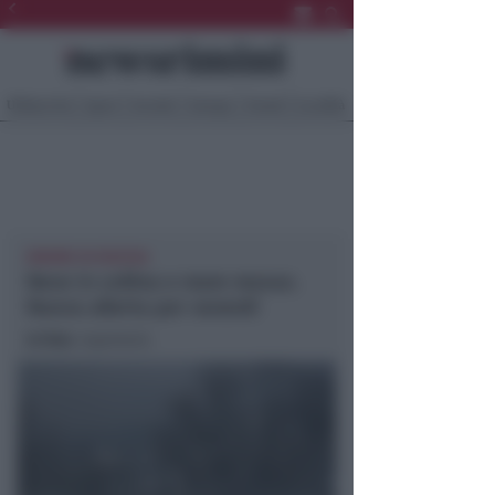
Ultima Ora
Sport
Sociale
Europa
Eventi
Località
MINIME IN DISCESA
Neve in collina e mare mosso.
Nuova allerta per venerdì
In foto
: repertorio