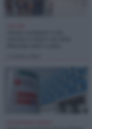
LIETO FINE
13enne scompare a riva,
ricerche in mare e via terra.
Ritrovato sano e salvo
Lamberto Abbati
di
DUE INFERMIERE INDAGATE