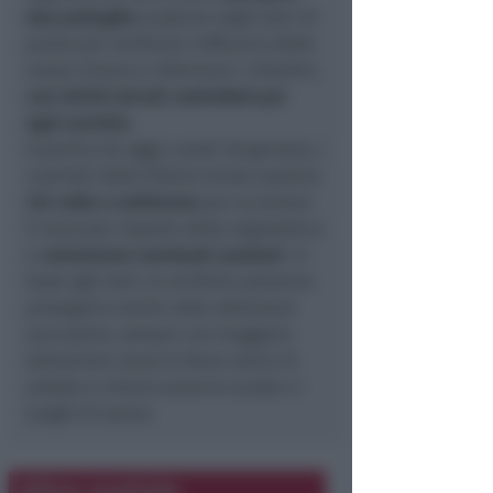
due pattuglie
al giorno negli orari di
punta per verificare l’efficacia delle
nuove misure e informare i cittadini,
con 40/50 veicoli controllati per
ogni servizio.
A partire da oggi,l unedì 30 gennaio, i
controlli della Polizia locale saranno
3/4 volte a settimana
per accertare
il mancato rispetto della segnaletica
e
comminare eventuali sanzioni
. In
base agli esiti, le verifiche potranno
proseguire anche nelle settimane
successive, sempre con maggiore
attenzione verso le fasce orarie di
andata e ritorno verso le scuole e i
luoghi di lavoro
Altre notizie