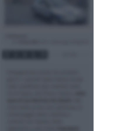
Redazione
di
Lun
30 Gen 2023
14:03 ~ ultimo agg. 30 Mag 06:15
1 min
Proseguiranno anche nei prossimi
giorni i controlli della Polizia locale
sulle modifiche alla viabilità nelle
vie di Sopra, del Piano e Busca,
nella
zona di san Martino dei Mulini
. Nel
corso delle prime due settimane di
monitoraggio della viabilità e
controlli sul rispetto della
segnaletica, sono state
impiegate