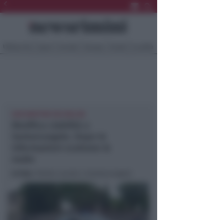
Ultima Ora
Sport
Sociale
Europa
Eventi
Località
SAN MARTINO DEI MULINI
Modifica viabilità a
Santarcangelo. Dopo le
informazioni scattano le
multe
In foto
: Polizia Locale a Santarcangelo