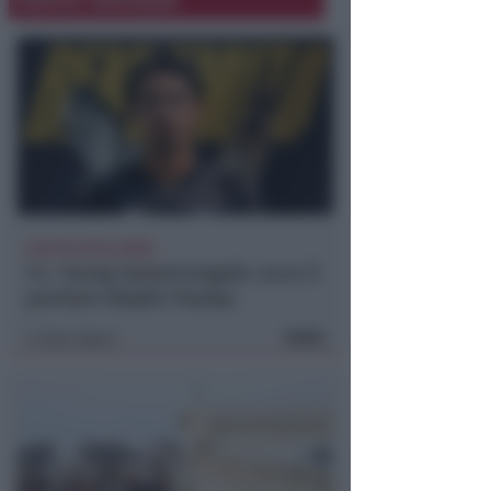
CALCIO ECCELLENZA
F.C. Young Santarcangelo: ecco il
portiere Klejdis Paratja
FOTO
Icaro Sport
di