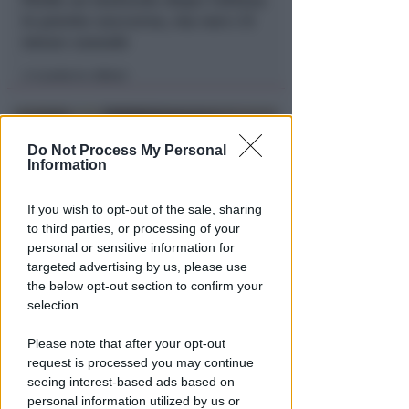
Perde un testicolo dopo l'attesa
in pronto soccorso, ma non c'è
nesso causale
Lamberto Abbati
di
Do Not Process My Personal
Information
If you wish to opt-out of the sale, sharing
to third parties, or processing of your
personal or sensitive information for
targeted advertising by us, please use
TRE QUELLI RIMINESI
the below opt-out section to confirm your
Bando hub Urbani: la Regione
selection.
aumenta le risorse e finanzia
Please note that after your opt-out
tutti i progetti
request is processed you may continue
seeing interest-based ads based on
Redazione
di
personal information utilized by us or