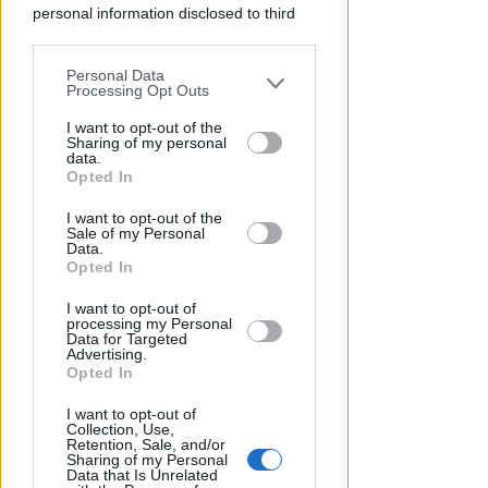
personal information disclosed to third
parties prior to your opt-out.
Personal Data
You may separately opt-out of the further
Processing Opt Outs
disclosure of your personal information
by third parties on the IAB’s list of
I want to opt-out of the
Sharing of my personal
downstream participants.
data.
Opted In
This information may also be disclosed
PIAZZA TRE MARTIRI
I want to opt-out of the
by us to third parties on the IAB’s List of
Sale of my Personal
Aspettando papa Leone, una
Downstream Participants that may
Data.
ligaza in piazza Tre Martiri
further disclose it to other third parties.
Opted In
Redazione
di
I want to opt-out of
processing my Personal
Data for Targeted
Advertising.
Opted In
I want to opt-out of
Collection, Use,
Retention, Sale, and/or
Sharing of my Personal
Data that Is Unrelated