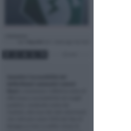
Redazione
di
Mer
7 Mag 2025
15:21 ~ ultimo agg. 7 Giu 15:26
2 min
Garantire l'accessibilità dei
Defibrillatori automatici esterni
(Dae)
e monitorare l'effettivo stato di
efficienza e accessibilità nei luoghi
pubblici, rendendo conto dei
risultati, alla luce dei dati allarmanti
che indicano come l'81% dei Dae di
Bologna si trovi in edifici chiusi di