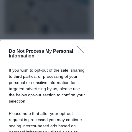
PER LA MESSA DEL PONTEFICE
Papa Leone XIV a Rimini: iniziati
Do Not Process My Personal
i lavori di allestimento a
Information
piazzale Boscovich
If you wish to opt-out of the sale, sharing
Redazione
di
to third parties, or processing of your
personal or sensitive information for
targeted advertising by us, please use
the below opt-out section to confirm your
selection.
Please note that after your opt-out
request is processed you may continue
seeing interest-based ads based on