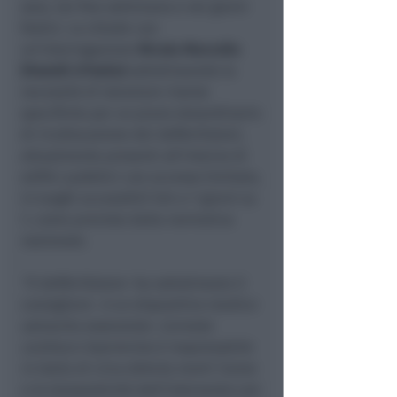
sera, nei fine settimana e nei giorni
festivi. Lo chiede con
un'interrogazione
Nicola Marcello
(Fratelli d'Italia)
sottolineando la
necessità di stanziare risorse
specifiche per un piano straordinario
di ricollocazione dei defibrillatori,
attualmente presenti all'interno di
edifici pubblici con accesso limitato,
in luoghi accessibili h24 e 7 giorni su
7, come previsto dalla normativa
nazionale.
"Il defibrillatore
-ha sottolineato il
consigliere-
è un dispositivo medico
salvavita essenziale. L'arresto
cardiaco improvviso è responsabile
in Italia di circa 60mila morti l'anno
e la tempestività dell'intervento con