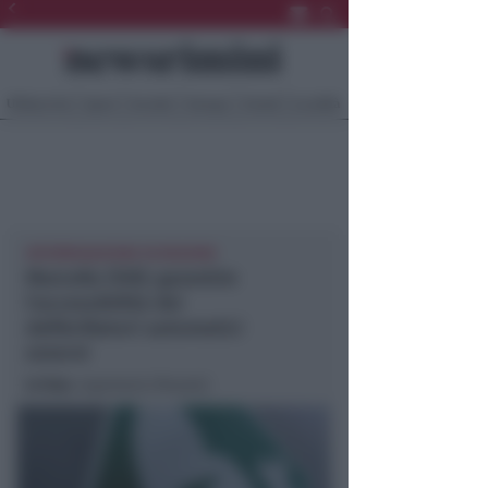
Ultima Ora
Sport
Sociale
Europa
Eventi
Località
INTERROGAZIONE IN REGIONE
Marcello (FdI): garantire
l'accessibilità dei
defibrillatori automatici
esterni
In foto
: repertorio (Pexels)