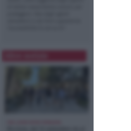
di Italian resuscitation council, per
proteggere i Dae dagli agenti
atmosferici e dai furti e garantirne
l'accessibilità 24 ore su 24"
.
Altre notizie
FINE LAVORI ENTRO PRIMAVERA
Riccione, dal 15 settembre via ai