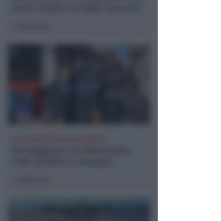
nuovi cantieri su Viale Ceccarini
Redazione
di
ALL'ALTEZZA DI PIAZZA KENNEDY
Borseggiatori sul Metromare:
colti sul fatto e arrestati
Redazione
di