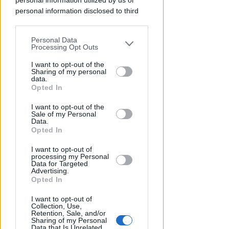
personal information utilized by us or
personal information disclosed to third
GESTIONE DIRETTA DEL COMUNE
parties prior to your opt-out.
Riapre il parcheggio del Grand
Hotel di Riccione: 252 posti a
Personal Data
You may separately opt-out of the further
Processing Opt Outs
disposizione
disclosure of your personal information
by third parties on the IAB’s list of
I want to opt-out of the
Redazione
di
Sharing of my personal
downstream participants.
data.
Opted In
This information may also be disclosed
I want to opt-out of the
by us to third parties on the IAB’s List of
Sale of my Personal
Downstream Participants that may
Data.
further disclose it to other third parties.
Opted In
I want to opt-out of
processing my Personal
Data for Targeted
Advertising.
Opted In
AVEVA 86 ANNI
Addio a Francesco Guccini. Il
I want to opt-out of
Collection, Use,
suo legame con Rimini tra
Retention, Sale, and/or
Sharing of my Personal
musica e libri
Data that Is Unrelated