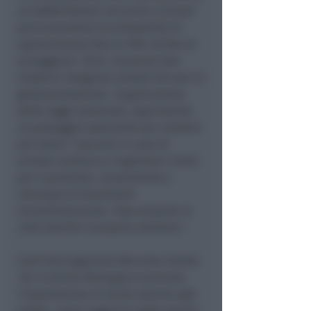
un defibrillatore nei primi 5 minuti
può aumentare le probabilità di
sopravvivenza fino al 70%. Al fine di
scoraggiare i furti, numerosi Dae
moderni integrano schede Sim per la
geolocalizzazione. L'applicazione
della legge nazionale, rappresenta
un passaggio essenziale per rendere
più veloci i soccorsi in caso di
arresto cardiaco e migliorare l'esito
per il paziente, consentendo a
chiunque di localizzare
immediatamente i Dae presenti in
città tramite il proprio cellulare"
.
Conl'interrogazione Marcello chiede
"se in Emilia-Romagna è prevista
l'installazione di teche esterne agli
edifici, come suggerito dagli esperti