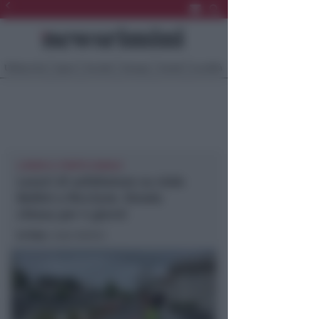
Ultima Ora
Sport
Sociale
Europa
Eventi
Località
LUNGO IL PORTO CANALE
Lavori di asfaltatura su viale
Bellini a Riccione. Strada
chiusa per 4 giorni
In foto
: viale Bellini