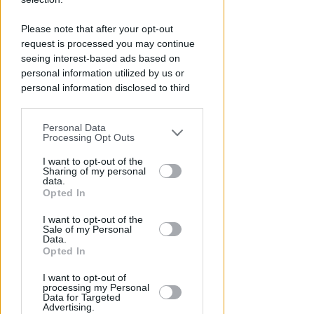
DUE INFERMIERE INDAGATE
Perde un testicolo dopo l'attesa
Please note that after your opt-out
in pronto soccorso, ma non c'è
request is processed you may continue
nesso causale
seeing interest-based ads based on
personal information utilized by us or
Lamberto Abbati
di
personal information disclosed to third
parties prior to your opt-out.
Personal Data
You may separately opt-out of the further
Processing Opt Outs
disclosure of your personal information
by third parties on the IAB’s list of
I want to opt-out of the
Sharing of my personal
downstream participants.
data.
Opted In
This information may also be disclosed
I want to opt-out of the
by us to third parties on the IAB’s List of
Sale of my Personal
Downstream Participants that may
TRE QUELLI RIMINESI
Data.
Bando hub Urbani: la Regione
further disclose it to other third parties.
Opted In
aumenta le risorse e finanzia
I want to opt-out of
tutti i progetti
processing my Personal
Data for Targeted
Advertising.
Redazione
di