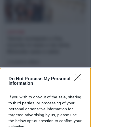
LIETO FINE
13enne scompare a riva,
ricerche in mare e via terra.
Ritrovato sano e salvo
Lamberto Abbati
di
Do Not Process My Personal
Information
If you wish to opt-out of the sale, sharing
to third parties, or processing of your
personal or sensitive information for
targeted advertising by us, please use
the below opt-out section to confirm your
selection.