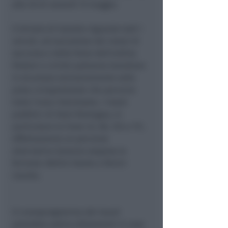
alle 20 di venerdì 15 maggio.
Il divieto di transito riguarda tutti i
veicoli, ad esclusione dei mezzi di
soccorso e delle forze dell’ordine.
Pedoni e ciclisti potranno transitare
in sicurezza esclusivamente sulla
pista ciclopedonale che percorre
tutta l’area interessata. I mezzi
pubblici di Start Romagna, in
particolare le linee 43, 58, 125 e 171,
effettueranno un percorso
alternativo Saranno sospese le
fermate: Bellini-Dante e Parini-
Catullo.
Il cronoprogramma dei lavori
potrebbe subire slittamenti in caso