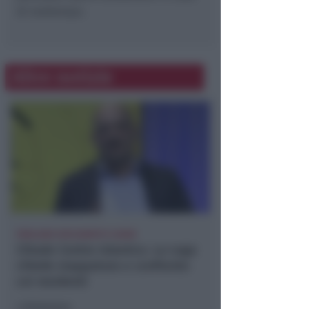
di maltempo.
Altre notizie
PARLANO ZOCCARATO E GIANI
Chiude Centro Islamico. La Lega
chiede mappatura e confronto
coi residenti
Redazione
di