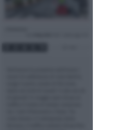
Redazione
di
Ven
8 Mag 2026
11:09 ~ ultimo agg. 11:12
1 min
Partiranno la prossima settimana i
lavori di asfaltatura di viale Bellini,
lungo il porto canale di Riccione.
Dalle ore 8:30 di lunedì 11 alle ore 20
di giovedì 14 maggio sarà chiuso al
traffico il tratto di strada compreso
tra i viali D’Annunzio e Tasso.
Tra
viale Dante e il sottopasso della
ferrovia, il traffico resterà chiuso fino