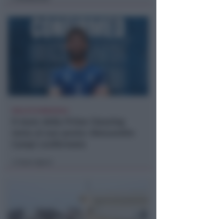
VOLLEY B MASCHILE
Il muro della Prime Cleaning
resta al suo posto: Alessandro
Campi confermato
Icaro Sport
di