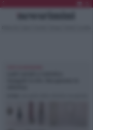
Ultima Ora
Sport
Sociale
Europa
Eventi
Località
FURTI IN ABITAZIONE
Ladri seriali a Cattolica
inseguiti in A14. Recuperata la
refurtiva
In foto
: una parte della refurtiva recuperata