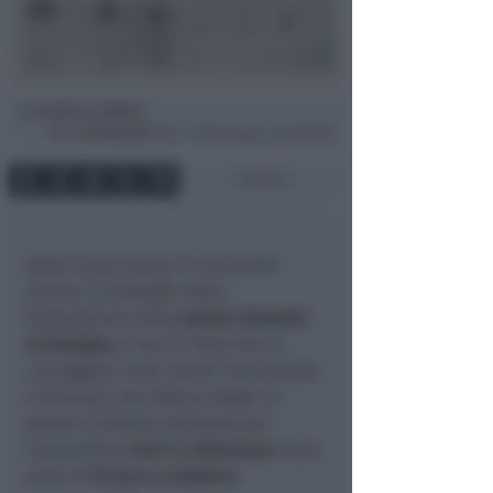
Lamberto Abbati
di
Mar
18 Feb 2025
19:54 ~ ultimo agg. 12 Lug 00:20
2 min
Nella tarda serata di mercoledì
scorso, le pattuglie della
Sottosezione della
polizia Stradale
di Bologna
, al km 15 della A14 in
carreggiata nord, hanno intercettato
e bloccato una station wagon di
grossa cilindrata utilizzata per
commettere
furti in abitazione
nella
zona di
Pesaro e Cattolica.