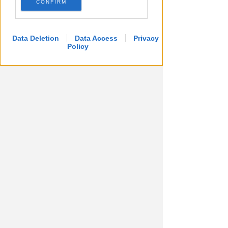
CONFIRM
Furti sul lungomare di marina
centro. Le Volanti arrestano
quattro giovani
Data Deletion
Data Access
Privacy
Policy
Redazione
di