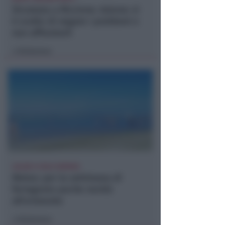
Sicurezza a Riccione. Azione: si
è scelto di negare i problemi e
non affrontarli
Redazione
di
CALDO E CIELO SERENO
Meteo: per la settimana di
ferragosto poche novità
all'orizzonte
Redazione
di