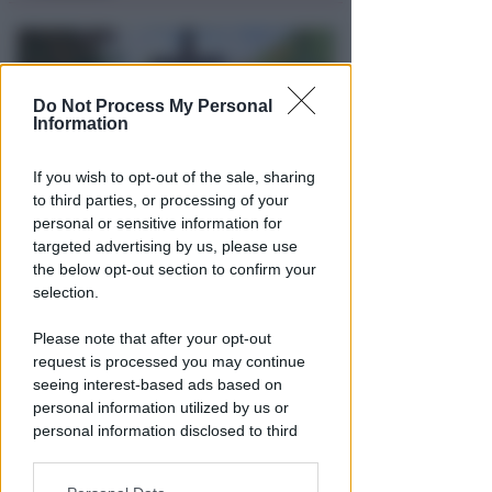
Do Not Process My Personal
Information
If you wish to opt-out of the sale, sharing
to third parties, or processing of your
personal or sensitive information for
DI NUOVO ACCESSIBILE DA MAGGIO
targeted advertising by us, please use
Il Bosco delle Grazie: a
the below opt-out section to confirm your
Covignano un luogo per
selection.
rifugiarsi nella natura
Please note that after your opt-out
Redazione
di
request is processed you may continue
seeing interest-based ads based on
personal information utilized by us or
personal information disclosed to third
parties prior to your opt-out.