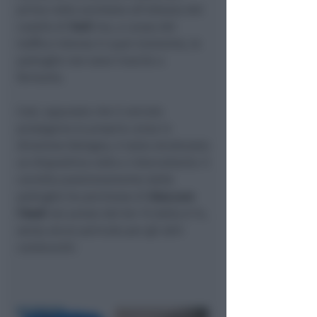
prima volta avvistata all’altezza del
casello di
Forlì
ma, a causa del
traffico intenso in quel momento, le
pattuglie non sono riuscite a
fermarla.
Così, appurato che il veicolo
proseguiva la propria corsa in
direzione Bologna, è stato strutturato
un dispositivo volto a intercettarlo: il
corretto posizionamento delle
pattuglie ha permesso di
bloccare
l’Audi
nei pressi del km 15 della A 14,
senza alcun pericolo per gli altri
conducenti.