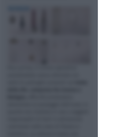
Poco prima, il Centro operativo
autostradale aveva allertato via
radio le pattuglie presenti sul
tratto
della A14
,
compreso fra Cesena e
Bologna
, affinché prestassero
attenzione al passaggio dell’auto, in
quanto era risultato in uso a soggetti
responsabili di furti in abitazione
commessi nelle zone di Pesaro e
Cattolica. La vettura è stata una