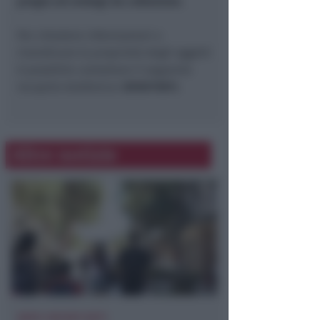
pregio ed orologi da collezione.
Per chiedere informazioni o
rivendicare la proprietà degli oggetti
è possibile contattare il seguente
recapito telefonico:
0516111811.
Altre notizie
DOPO I RECENTI FATTI