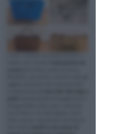
I ladri, costretti ad abbandonare il
mezzo con a bordo
l’attrezzatura da
scasso
(tronchesi, piedi di porco,
flessibili, cacciaviti e radio) e tutti gli
oggetti provento dei numerosi furti
in abitazione,
si sono dati alla fuga a
piedi
attraversando la tangenziale e
dileguandosi nella zona compresa
tra la Fiera e via Stalingrado. Sono
stati, quindi, sequestrati all’interno
del mezzo
monili in oro, borse di