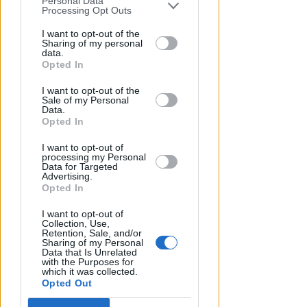
Personal Data
You may separately opt-out of the further
Processing Opt Outs
disclosure of your personal information
by third parties on the IAB’s list of
I want to opt-out of the
Sharing of my personal
downstream participants.
data.
Opted In
VOLLEY CAMPIONATO D'ECCELLENZA
This information may also be disclosed
Cattolica Volley: Daniele
I want to opt-out of the
by us to third parties on the IAB’s List of
Sale of my Personal
Rovinelli sarà allenatore della
Downstream Participants that may
Data.
Prima Squadra
further disclose it to other third parties.
Opted In
Icaro Sport
di
I want to opt-out of
processing my Personal
Data for Targeted
Advertising.
Opted In
I want to opt-out of
Collection, Use,
Retention, Sale, and/or
Sharing of my Personal
Data that Is Unrelated
with the Purposes for
which it was collected.
Opted Out
LE DECISIONI DEL GIUDICE