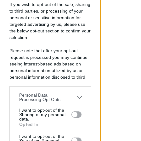
If you wish to opt-out of the sale, sharing
to third parties, or processing of your
personal or sensitive information for
targeted advertising by us, please use
the below opt-out section to confirm your
selection.
Please note that after your opt-out
IL DEPUTATO PD INTERROGA
request is processed you may continue
Post razzista legato a Riccione.
seeing interest-based ads based on
Gnassi: Salvini dica se social è
personal information utilized by us or
della Lega
personal information disclosed to third
parties prior to your opt-out.
Redazione
di
Personal Data
You may separately opt-out of the further
Processing Opt Outs
disclosure of your personal information
by third parties on the IAB’s list of
I want to opt-out of the
Sharing of my personal
downstream participants.
data.
Opted In
This information may also be disclosed
I want to opt-out of the
by us to third parties on the IAB’s List of
Sale of my Personal