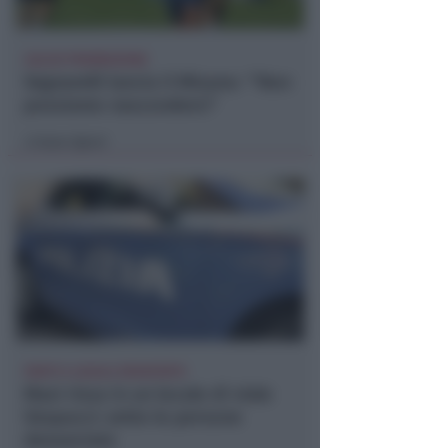
CALCIO PROMOZIONE
Vagnarelli lancia il Misano: '"Non
possiamo nasconderci"
Icaro Sport
di
FERITI E LOCALE DEVASTATO
Maxi rissa in un locale di viale
Vespucci: sette le persone
denunciate