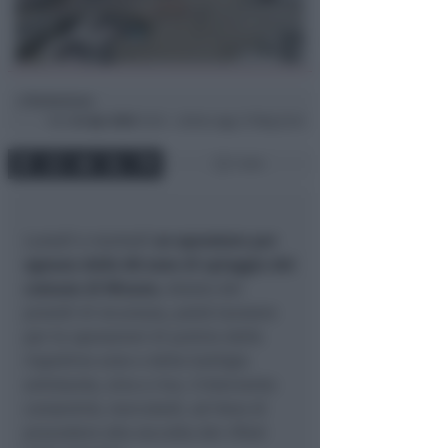
Redazione
di
Ven
24 Apr 2020
13:53 ~ ultimo agg. 27 Mag 22:41
1 min
Lunedì e martedì
un operatore per
ognuna delle 80 zone di spiaggia del
comune di Misano
, dotato dei
presidi di sicurezza, potrà lavorare
per le operazioni di pulizia delle
rispettive aree e della battigia
antistante, sino a riva. L’intervento
consentirà, mercoledì, ad Hera di
procedere alla raccolta dei rifiuti