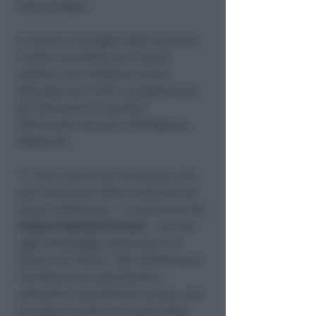
sulla spiaggia.
Il rientro in spiaggia degli operatori
è stato concertato dai comuni
costieri con la Regione Emilia-
Romagna ed è utile a programmare
gli interventi di ripristino
dell’arenile da parte dell’Agenzia
Regionale.
“
E’ solo il primo piccolo passo, che
tutti avremmo voluto compiere nei
tempi tradizionali
– il commento del
sindaco Fabrizio Piccioni
–
ma che
oggi simboleggia ottimismo e di
fiducia nel futuro. Tutti desideriamo
che Misano sia splendente e
attraente in pochissimo tempo, così
da essere pronta un minuto dopo