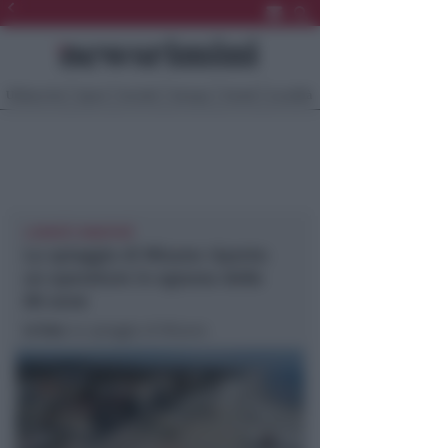
Ultima Ora
Sport
Sociale
Europa
Eventi
Località
LUNEDÌ E MARTEDÌ
La spiaggia di Misano riparte:
un operatore in ognuna delle
80 zone
In foto
: la spiaggia di Misano