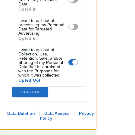
Downstream Participants that may
Data.
further disclose it to other third parties.
Opted In
BOLOGNESE E NON SOLO
I want to opt-out of
Controlli nelle colonie
processing my Personal
Data for Targeted
abbandonate: due denunce per
Advertising.
invasione arbitraria
Opted In
Redazione
di
I want to opt-out of
Collection, Use,
Retention, Sale, and/or
Sharing of my Personal
Data that Is Unrelated
with the Purposes for
which it was collected.
Opted Out
CONFIRM
Data Deletion
Data Access
Privacy
Policy