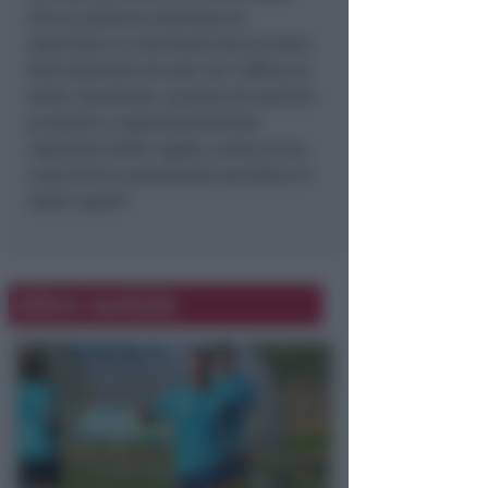
che si potranno allentare le
restrizioni ai movimenti fra territori.
Però dipende da tutti noi l’efficacia
della ripartenza: quanto più saremo
prudenti e responsabilmente
rispettosi delle regole, tanto prima
riusciremo nuovamente sorridere ai
nostri ospiti
”.
Altre notizie