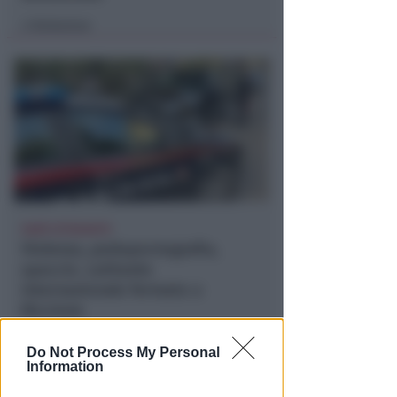
Redazione
di
SARÀ ESTRADATO
Violenza, pedopornografia,
spaccio. Latitante
internazionale fermato a
Riccione
Redazione
di
Do Not Process My Personal
Information