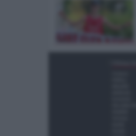
Ultima O
Cronaca
Politica
Attualità
Ambiente
Economia
Vita della C
Viabilità
Turismo
Sanità
Scuola