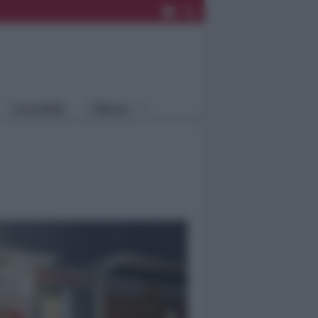
Rimini
Blog
Riccione
Speciali
Santarcangelo
Fiera
Bellaria Igea
Agrinet
M.
Cattolica
Misano
Località
Menu
Coriano
Rimini
Blog
Riccione
Speciali
Santarcangelo
Fiera
Bellaria Igea M.
Agrinet
Cattolica
Misano
Coriano