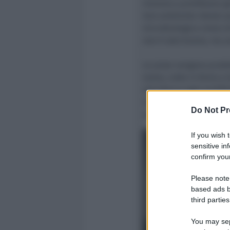
iniziano a proliferare gi
loro ambiente ideale pe
microbiologico viene el
non è solo buona, ma a
Le pizze vengono prod
mano, cotte in forno a
che blocca ogni prolife
vengono cotte ad alta t
Do Not Pr
assicurano i gestori - 
If you wish 
sensitive in
confirm your
Please note
based ads b
third parties
precedente
You may sepa