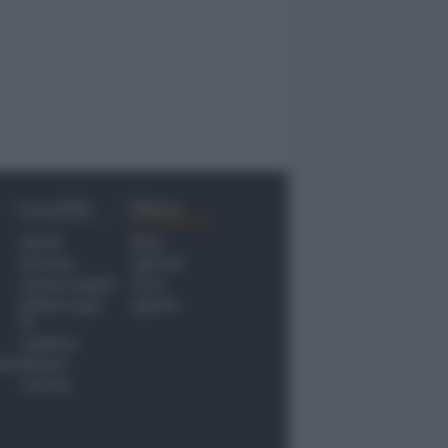
Località
Menu
Rimini
Blog
Riccione
Speciali
Santarcangelo
Fiera
Bellaria Igea
Agrinet
M.
Cattolica
nti
Misano
Coriano