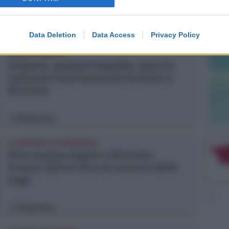
denunciate
Redazione
di
Data Deletion
Data Access
Privacy Policy
SARÀ ESTRADATO
Violenza, pedopornografia, spaccio.
Latitante internazionale fermato a
Riccione
Redazione
di
IL DEPUTATO PD INTERROGA
Post razzista legato a Riccione.
Gnassi: Salvini dica se social è della
Lega
Redazione
di