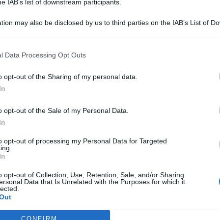
he IAB’s list of downstream participants.
l distributore Fattiunapizza®
tion may also be disclosed by us to third parties on the IAB’s List of 
 that may further disclose it to other third parties.
l Data Processing Opt Outs
o opt-out of the Sharing of my personal data.
In
VOLLEY C FEMMINILE
Giada Godenzoni torna al Riviera
o opt-out of the Sale of my Personal Data.
Volley
In
to opt-out of processing my Personal Data for Targeted
ing.
In
Icaro Sport
di
Me
o opt-out of Collection, Use, Retention, Sale, and/or Sharing
ersonal Data that Is Unrelated with the Purposes for which it
FERITI E LOCALE DEVASTATO
lected.
LEGGI
Maxi rissa in un locale di viale
Out
Vespucci: sette le persone
CONFIRM