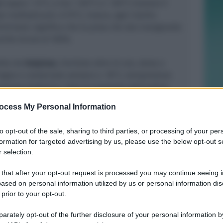
à sopra i +5°C, e tra i +20°C e i +50°C trovano il
r moltiplicarsi. A 75°C, invece, ogni rischio
iminato: significa che la pizza che stai mangiando
nche sicura al 100%.
otte da
Italpizza
, lievitate oltre 24 ore, stese a
 legna e conservate sempre a -18°C, temperatura
razione batterica. Solo al momento dell'ordine
emperatura e servite calde, fragranti e -
ocess My Personal Information
senza compromessi sulla sicurezza.
to opt-out of the sale, sharing to third parties, or processing of your per
formation for targeted advertising by us, please use the below opt-out s
 selection.
 that after your opt-out request is processed you may continue seeing i
ased on personal information utilized by us or personal information dis
 prior to your opt-out.
successiva
rately opt-out of the further disclosure of your personal information by