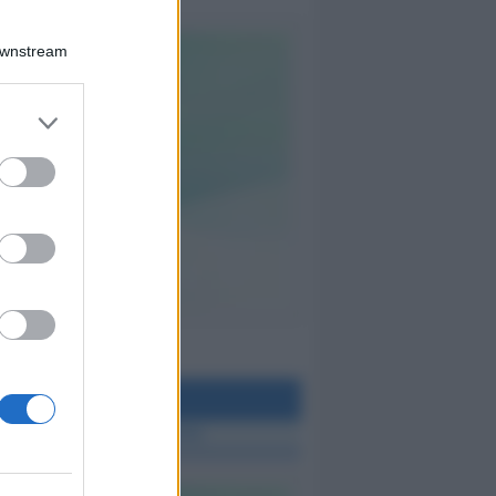
Downstream
teo Rimini
 TUTTE LE NOTIZIE SUL METEO