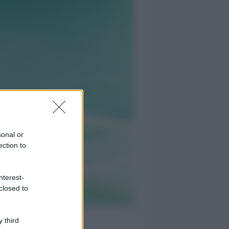
sonal or
ection to
nterest-
closed to
 third