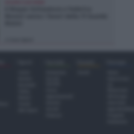
GOLDEN CLUB RIMINI
A Brayan Schiaratura e Federica
Moroni vanno i favori della 7ª Guarda
Rimini
Icaro Sport
di
ra
Sport
Sociale
Eventi
Europa
Calcio
Redazione
Eventi
Home
Basket
Perché
Fake & Fact
Sociale
Baseball
TG
Focus
Newsroom
Volley
Appuntamenti
GR Europa
Motori
Dossier
Interviste
hiesa
Tennis
Servizi
Approfondime
Altri Sport
Podcast
Progetto
Redazione