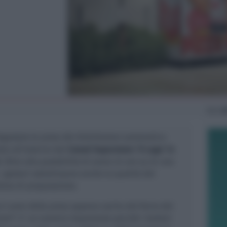
Ven
2
egustato le pizze del distributore automatico
to all'esterno del
Conad Superstore 'Il Lago' in
. Oltre alla possibilità di avere 24 ore su 24 una
i gestori sottolineano anche la qualità del
dura di preparazione.
l cuore della pizza appena uscita dal forno del
zza®. E' un numero importante perché i batteri