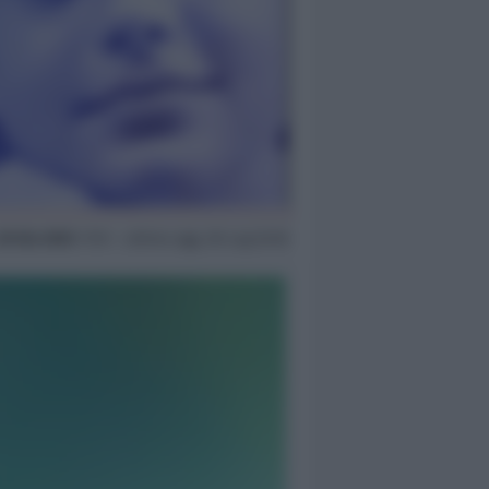
20 Giu 2025
17:51 ~ ultimo agg. 28 Lug 03:16