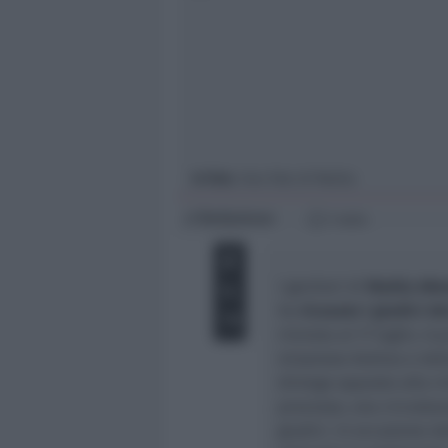
Giovani
Università
In foto
: Una foto di Mattia
Redazione
di
1 min
I genitori di
Mattia Ahm
ha
ricusato i giudici d
rinviata al 17 luglio. A
misanese Andrea e della
diniego opposto alla ri
processo, una circostan
giudici. In occasione d