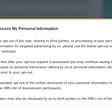
 con la famiglia per chiedere giustizia per Mattia.
con l'accusa di omicidio premeditato ci sono due
. Rischiano fino a 24 anni di detenzione, il massimo
per omicidi commessi da minorenni. I due hanno
ocess My Personal Information
n un mercatino di Istanbul, per futili motivi.
to opt-out of the sale, sharing to third parties, or processing of your per
formation for targeted advertising by us, please use the below opt-out s
 selection.
 that after your opt-out request is processed you may continue seeing i
DOPO I RECENTI FATTI
ased on personal information utilized by us or personal information dis
Sicurezza a Riccione. Azione: si è
 prior to your opt-out.
scelto di negare i problemi e non
affrontarli
rately opt-out of the further disclosure of your personal information by
he IAB’s list of downstream participants.
Redazione
di
tion may also be disclosed by us to third parties on the IAB’s List of 
 that may further disclose it to other third parties.
CALDO E CIELO SERENO