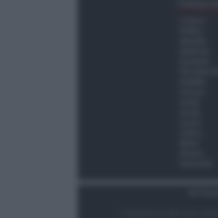
Ultima O
Cronaca
Politica
Attualità
Ambiente
Economia
Vita della C
Viabilità
Turismo
Sanità
Scuola
Lavoro
Cultura
Meteo
Giovani
Università
Dati Socie
© Newsrimini.it 2025. Tutti i diritt