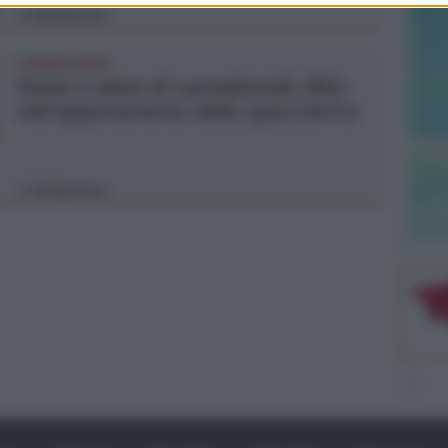
Redazione
di
A RIMINI NORD
Viavai e odore di cannabinoidi. Blitz
nell'appartamento della spacciatrice
Redazione
di