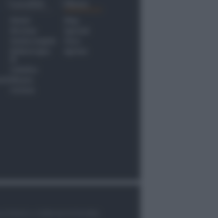
Località
Menu
Rimini
Blog
Riccione
Speciali
Santarcangelo
Fiera
Bellaria Igea
Agrinet
M.
Cattolica
nti
Misano
Coriano
le di Rimini n.7/2003 del 07/05/2003,