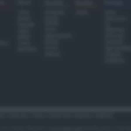
ra
Sport
Sociale
Eventi
Europa
Calcio
Redazione
Eventi
Home
Basket
Perché
Fake & Fact
Sociale
Baseball
TG
Focus
Newsroom
Volley
Appuntamenti
GR Europa
Motori
Dossier
Interviste
hiesa
Tennis
Servizi
Approfondime
Altri Sport
Podcast
Progetto
Redazione
tari
Codice etico
Privacy e Cookie Policy
Redazione
Pubblicità
i sono riservati. Newsrimini.it è una testata registrata Reg. presso il tribuna