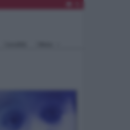
Rimini
Blog
Riccione
Speciali
Santarcangelo
Fiera
Bellaria Igea
Agrinet
M.
Cattolica
Misano
Località
Menu
Coriano
Rimini
Blog
Riccione
Speciali
Santarcangelo
Fiera
Bellaria Igea M.
Agrinet
Cattolica
Misano
Coriano