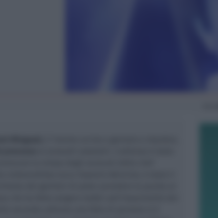
Ven
et Minguzzi,
il 14enne ucciso a gennaio a Istanbul,
el processo
ai presunti assassini. L'udienza è stata
 provocare la mossa degli avvocati dello chef
 violoncellista turca Yasemin Akincilar, è stato il
chiesta dei genitori di poter prendere la parola al
za che ha fatto sorgere dubbi sull'imparzialità dei
ella seconda udienza una folla di persone si è