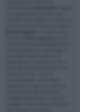
divampate sul tetto di un
condominio
in viale Catullo
e Migani
aveva garantito la sicurezza dei
residenti dello stabile ma anche dei
turisti di un vicino hotel. La sindaca
Daniela Angelini
e l’assessore alla
Sicurezza
Oreste Capocasa,
hanno
voluto incontrare personalmente il
sovrintendente per esprimergli, a
nome dell’intera comunità, la
gratitudine e i complimenti per il
senso del dovere dimostrato in un
momento critico. “
Questo
riconoscimento
- hanno detto -
testimonia il valore del Corpo di
Polizia locale che con grande
professionalità dedica il proprio
impegno a favore della comunità e
dei cittadini con senso di