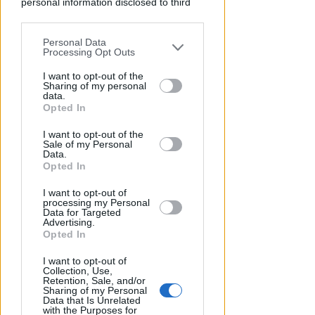
personal information disclosed to third
ENORME DANNO DI IMMAGINE
parties prior to your opt-out.
Licenze sospese a chi lavora tra
degrado e delinquenza. Fipe: un
Personal Data
You may separately opt-out of the further
paradosso
Processing Opt Outs
disclosure of your personal information
by third parties on the IAB’s list of
I want to opt-out of the
Redazione
di
Sharing of my personal
downstream participants.
data.
Opted In
This information may also be disclosed
I want to opt-out of the
by us to third parties on the IAB’s List of
Sale of my Personal
Downstream Participants that may
Data.
further disclose it to other third parties.
Opted In
I want to opt-out of
processing my Personal
Data for Targeted
Advertising.
Opted In
MANUTENZIONE STRAORDINARIA
Rimini, riaperta la piazzetta
I want to opt-out of
Collection, Use,
Decio Mercanti dopo i lavori di
Retention, Sale, and/or
riqualificazione
Sharing of my Personal
Data that Is Unrelated
with the Purposes for