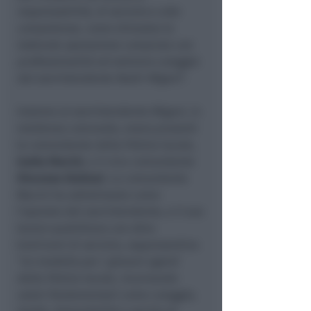
responsabilità, di servizio e alte
competenze, come dimostra la
lodevole operazione compiuta con
professionalità ed estremo coraggio
dal sovrintendente Nadir Migani
”.
Insieme al sovrintendente Migani, in
residenza comunale, erano presenti
la comandante della Polizia locale,
Isotta Macini
, e il vice comandante
Vincenzo Giuliani.
La comandante
Macini ha sottolineato come
l’operato del sovrintendente, e il suo
lavoro quotidiano con oltre
trent’anni di servizio, rappresentino
“un modello per i giovani agenti
della Polizia locale, incarnando
valori fondamentali come coraggio,