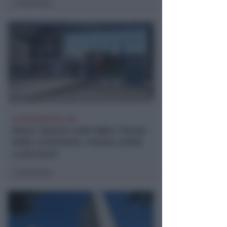
Redazione
di
LA DECISIONE DEL GIP
Abusi ripetuti sulla figlia 13enne
della convivente. 44enne andrà
a processo
Redazione
di