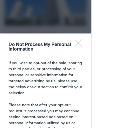
102 MILIONI PER 22 INTERVENTI
Maxi-investimento della
Do Not Process My Personal
Regione per la mobilità. Ecco i
Information
progetti nel riminese
If you wish to opt-out of the sale, sharing
Redazione
di
to third parties, or processing of your
personal or sensitive information for
targeted advertising by us, please use
the below opt-out section to confirm your
selection.
Please note that after your opt-out
request is processed you may continue
seeing interest-based ads based on
personal information utilized by us or