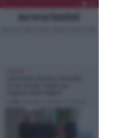
Ultima Ora
Sport
Sociale
Europa
Eventi
Località
RICCIONE
Intervenne durante l'incendio
in via Catullo. Elogio per
l'agente Nadir Migani
In foto
: l'incontro in residenza comunale