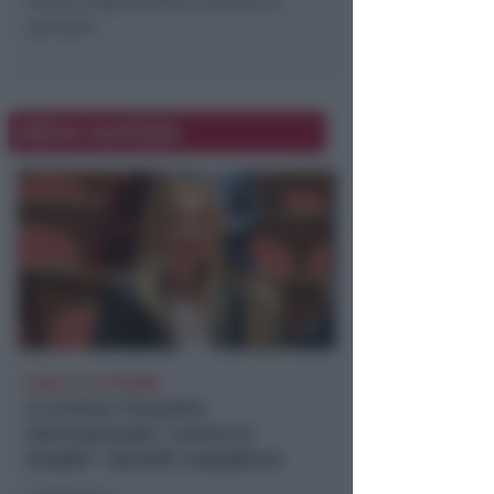
lealtà, disponibilità e spirito di
servizio
”.
Altre notizie
ECAD, IL 23 OTTOBRE
A Coriano l'incontro
internazionale "contro le
droghe". Spinelli: orgogliosa