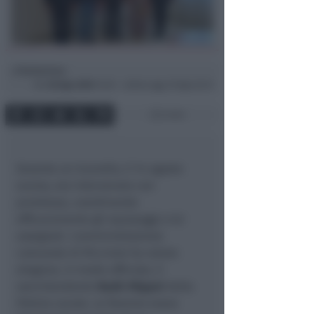
Redazione
di
Gio
28 Ago 2025
15:30 ~ ultimo agg. 29 Ago 02:31
2 min
Durante un incendio, il 14 agosto
scorso, era intervenuto con
prontezza, coordinando
efficacemente gli equipaggi a lui
assegnati. L'amministrazione
comunale di Riccione ha voluto
elogiare, in modo ufficiale, il
sovrintendente
Nadir Migani
della
Polizia Locale. Le fiamme erano