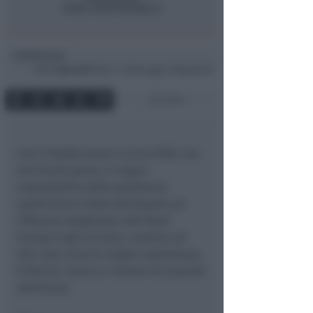
Redazione
di
Mer
5 Gen 2011
16:47 ~ ultimo agg. 14 Mag 03:49
2 min
Con il freddo torna il virus H1N1, ma
non fa più paura. Il ceppo
responsabile della pandemia
quest’anno è stato declassato ad
influenza stagionale. Nel Nord
Europa è già arrivato, insieme ad
altri due virus di origine australiana.
A Rimini, invece, è atteso tra qualche
settimana.