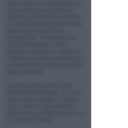
“Nella nostra zona sostanzialmente
non è ancora arrivato, abbiamo
registrato pochissimi casi” ha detto
il dirigente del Dipartimento Sanità
Pubblica dell’Ausl di Rimini,
Francesco Toni. “Presumiamo che
arrivi tra fine gennaio e inizio
febbraio. Al momento ci risulta che
l’influenza dovrebbe presentarsi con
le caratteristiche normali di tutte le
stagioni invernali”
I sintomi saranno quindi i soliti:
febbre alta, anche sopra i 39, mal di
testa e dolori articolari, da curare
con 4-5 giorni di riposo. Alla fine
dell’inverno, ne saranno colpiti tra i 3
e i 5 milioni di italiani.