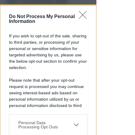
Maxi-investimento della
Regione per la mobilità. Ecco i
progetti nel riminese
Do Not Process My Personal
Information
Redazione
di
If you wish to opt-out of the sale, sharing
to third parties, or processing of your
personal or sensitive information for
targeted advertising by us, please use
the below opt-out section to confirm your
selection.
Please note that after your opt-out
request is processed you may continue
seeing interest-based ads based on
ENORME DANNO DI IMMAGINE
personal information utilized by us or
Licenze sospese a chi lavora tra
personal information disclosed to third
degrado e delinquenza. Fipe: un
parties prior to your opt-out.
paradosso
Personal Data
You may separately opt-out of the further
Redazione
Processing Opt Outs
di
disclosure of your personal information