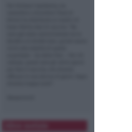
Per limitare l’epidemia, tra
novembre e dicembre l’Ausl di
Rimini ha distribuito ai medici di
base 70mila dosi di vaccino. “Ne
sono già state somministrate tra le
68.000 e le 69.000 dosi, quindi siamo
vicini alla totalità di quelle
acquistate – ha detto Toni. – Per chi
volesse, questi sono gli ultimi giorni
per fare il vaccino, che diventa
efficace in una decina di giorni. Dopo
diventa troppo tardi”.
(Newsrimini)
Altre notizie