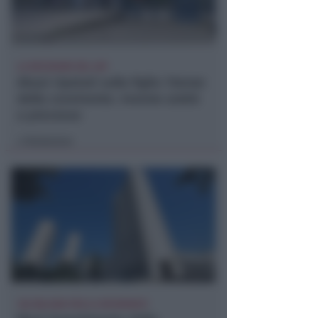
LA DECISIONE DEL GIP
Abusi ripetuti sulla figlia 13enne
della convivente. 44enne andrà
a processo
Redazione
di
102 MILIONI PER 22 INTERVENTI