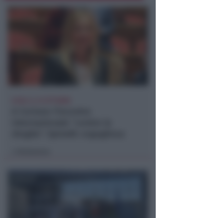
ECAD, IL 23 OTTOBRE
A Coriano l'incontro
internazionale "contro le
droghe". Spinelli: orgogliosa
Redazione
di