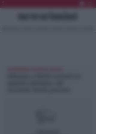
Ultima Ora
Sport
Sociale
Europa
Eventi
Località
NEWSRIMINI PROVINCIA SANITÀ
Influenza: a Rimini arriverà tra
qualche settimana. Già
vaccinate 70mila persone