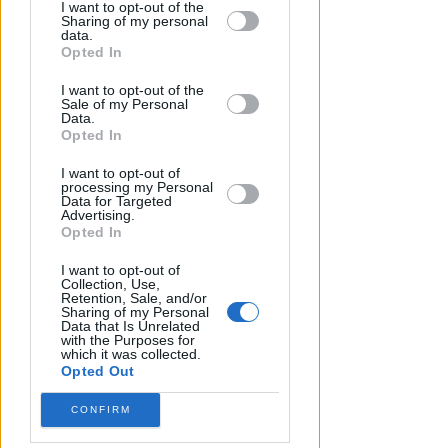
by third parties on the IAB’s list of
I want to opt-out of the
Sharing of my personal
downstream participants.
data.
Opted In
This information may also be disclosed
I want to opt-out of the
by us to third parties on the IAB’s List of
Sale of my Personal
Downstream Participants that may
Data.
further disclose it to other third parties.
Opted In
I want to opt-out of
processing my Personal
Data for Targeted
MANUTENZIONE STRAORDINARIA
Advertising.
Rimini, riaperta la piazzetta
Opted In
Decio Mercanti dopo i lavori di
riqualificazione
I want to opt-out of
Collection, Use,
Retention, Sale, and/or
Redazione
di
Sharing of my Personal
Data that Is Unrelated
with the Purposes for
which it was collected.
Opted Out
CONFIRM