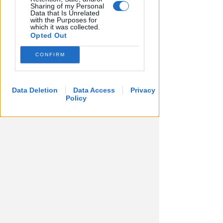
Sharing of my Personal
Data that Is Unrelated
with the Purposes for
which it was collected.
Opted Out
CONFIRM
LA DECISIONE DEL GIP
Abusi ripetuti sulla figlia 13enne
Data Deletion
Data Access
Privacy
della convivente. 44enne andrà
Policy
a processo
Redazione
di