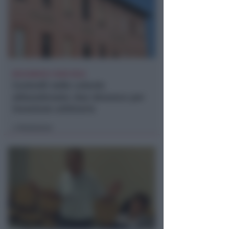
BOLOGNESE E NON SOLO
Controlli nelle colonie
abbandonate: due denunce per
invasione arbitraria
Redazione
di