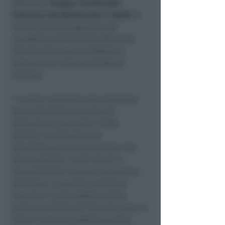
afferma il
Gruppo Territoriale
riminese del Movimento 5 Stelle
in
merito all'interrogazione del
consigliere di FdI Nicola Marcello
che ha sollecitato la Regione a
sostenere le imprese artigiane
riminesi.
"I numeri nazionali sono impietosi.
Solo nell'ultimo anno hanno
abbassato la serranda 17.000
attività. Un fenomeno di
desertificazione commerciale che
sta svuotando i centri storici e
impoverendo il tessuto economico
del Paese. In questo contesto si
inserisce il dato negativo della
provincia di Rimini, che così come in
tutto il nord est, registra perdita