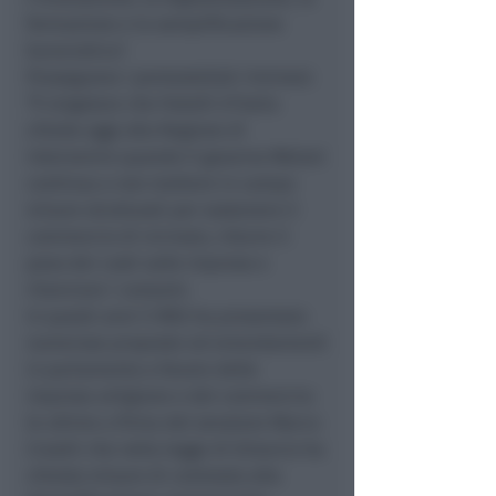
formazione e la semplificazione
burocratica".
Proseguono i pentastellati riminesi:
"È singolare che Fratelli d'Italia
chieda oggi alla Regione di
intervenire quando il governo Meloni
continua a non mettere in campo
misure strutturali per sostenere il
commercio di vicinato, ridurre il
peso dei costi sulle imprese e
rilanciare i consumi.
In questi anni il M5S ha presentato
numerose proposte ed emendamenti
in parlamento a favore delle
imprese artigiane e del commercio:
le ultime a firma del senatore Marco
Croatti che nella legge di bilancio ha
chiesto misure di contrasto alla