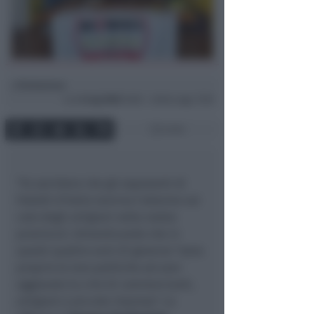
Redazione
di
Lun
6 Lug 2026
16:58 ~ ultimo agg. 17:06
2 min
"Fa sorridere che gli esponenti di
Fratelli d'Italia lancino l'allarme sul
calo degli artigiani nella nostra
provincia", dimenticando che in
questi quattro anni di governo "sono
proprio le loro politiche ad aver
aggravato la crisi di commercianti,
artigiani e piccole imprese". Lo