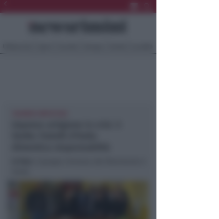
Ultima Ora
Sport
Sociale
Europa
Eventi
Località
'NUMERI IMPIETOSI'
Imprese artigiane in crisi. 5
Stelle: Fratelli d'Italia
dimentica responsabiltà
In foto
: Il gruppo riminese del Movimento 5
Stelle