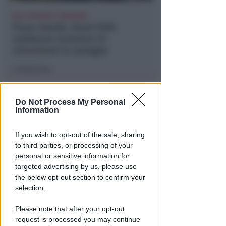
NO A PISCINE E TERRAZZE
Piano Arenile. Renzi (FdI):
maldestro tentativo di
urbanizzare la spiaggia
Redazione
di
Do Not Process My Personal
Information
If you wish to opt-out of the sale, sharing
to third parties, or processing of your
personal or sensitive information for
targeted advertising by us, please use
the below opt-out section to confirm your
EPISODI FUORI E NON DI CLIENTI
selection.
Chiusura Red Devil. Legali del
locale: faro di legalità in zona
Please note that after your opt-out
da "Suburra"
request is processed you may continue