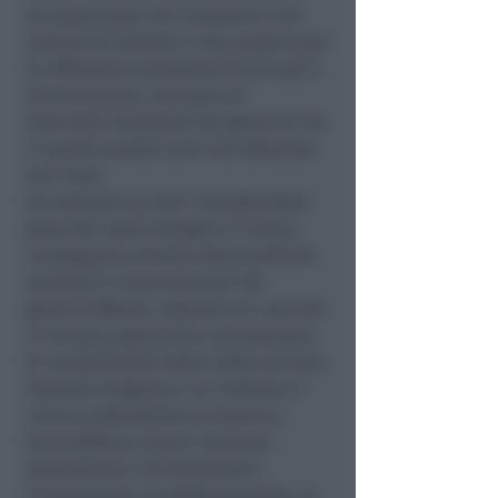
occupazionale nel comparto e nel
numero di aziende e che, proprio per
la diffusione prevalente di piccole e
microimprese, necessita di
interventi strutturali del governo che
in questi quattro anni non abbiamo
mai visto.
Un esempio su tutti: l’insostenibile
peso dei costi energetici in Italia,
conseguenza diretta delle politiche
nazionali e internazionali del
governo Meloni, essendo tra i più alti
in Europa colpiscono e penalizzano
la competitività delle nostre piccole
imprese artigiane e ne mettono in
crisi la sostenibilità economica.
Servirebbero misure nazionali
straordinarie che favorissero
l’innovazione, la digitalizzazione, la