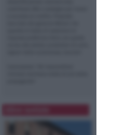
desertificazione commerciale,
contributo IMU e sostegno per mutui
e accesso al credito. Proposte
bocciate dal governo Meloni che
quando si tratta di sostenere le
imprese preferisce farlo con quelle
vicine alla destra: produttori di armi,
signori delle scommesse, banche".
Conclusione: "Gli imprenditori
riminesi meritano molto di più della
propaganda"
Altre notizie