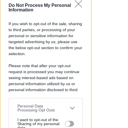
Do Not Process My Personal
Information
Lamberto Abbati
di
If you wish to opt-out of the sale, sharing
to third parties, or processing of your
personal or sensitive information for
targeted advertising by us, please use
the below opt-out section to confirm your
selection.
Please note that after your opt-out
request is processed you may continue
I GENITORI ORIGINARI DI RIMINI
seeing interest-based ads based on
Muore a 19 anni Tommaso
personal information utilized by us or
Ugolini, nipote della consigliera
personal information disclosed to third
regionale
parties prior to your opt-out.
Redazione
di
Personal Data
You may separately opt-out of the further
Processing Opt Outs
disclosure of your personal information
by third parties on the IAB’s list of
I want to opt-out of the
Sharing of my personal
downstream participants.
data.