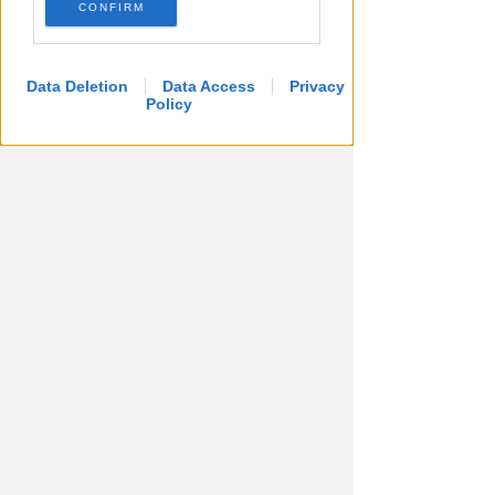
CONFIRM
Data Deletion
Data Access
Privacy
Policy
A MISANO ADTIATICO
Rio Agina, al via i lavori di
consolidamento. In futuro una
ciclopedonale
Redazione
di