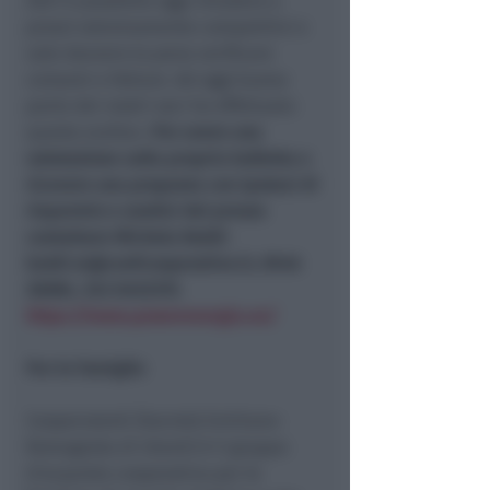
2021 è possibile oggi chiudere a
prezzi estremamente competitivi e
vale davvero la pena verificare
consumi e fatture. Ad oggi buona
parte dei nostri soci ha effettuato
questa scelta».
Per avere una
valutazione sulla propria bolletta e
ricevere una proposta con ipotesi di
risparmio e analisi del prezzo
contattare Michela Baldi:
baldi.m@confcooperative.it, 0546
26084, 342 6452315
.
https://www.powerenergia.eu/
Per le famiglie
Cooperutenti (Società Emiliano-
Romagnola di Utenti) è il gruppo
d’acquisto cooperativo per le