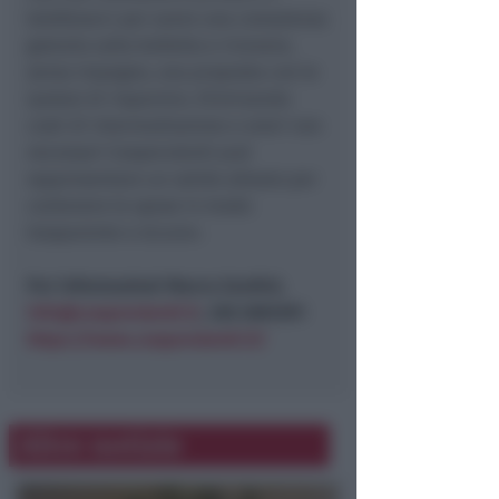
telefonarci per avere una consulenza
gratuita sulla bolletta e ricevere,
senza impegno, una proposta con le
ipotesi di risparmio. Eliminando
costi di intermediazione e oneri non
necessari Cooperutenti può
rappresentare un valido alleato per
contenere le spese in modo
trasparente e sicuro».
Per informazioni Marco Zardini,
info@cooperutenti.it
, 328 2081297
.
https://www.cooperutenti.it/
Altre notizie