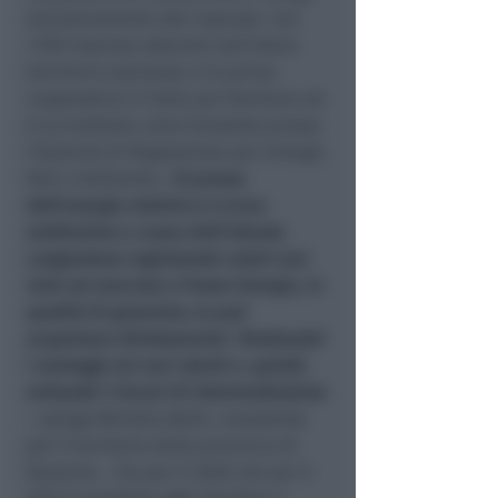
esclusivamente alle imprese. Con
1.970 imprese aderenti sull’intero
territorio nazionale, è la prima
cooperativa in Italia per forniture ed
è accreditata come Grossista presso
l’Autorità di Regolazione per Energia
Reti e Ambiente. «
Il prezzo
dell’energia elettrica è sceso
moltissimo a causa dell’attuale
congiuntura registrando valori mai
visti sul mercato e Power Energia, in
qualità di grossista, la può
acquistare direttamente ‘ribaltando’
i vantaggi sui soci utenti
e, quindi,
evitando i rincari di intermediazione
– spiega Michela Baldi, consulente
per il territorio della provincia di
Ravenna -. Sia per il 2020 che per il