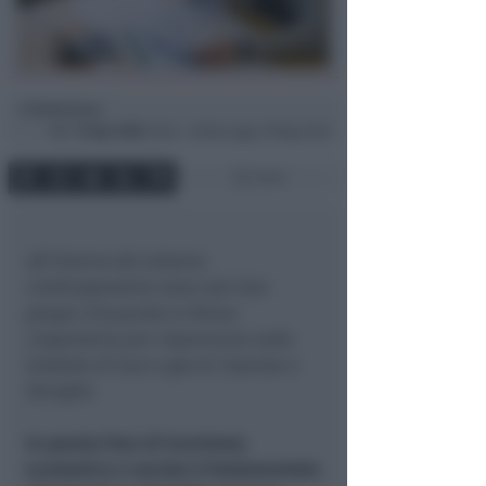
Redazione
di
Mer
15 Apr 2020
12:04 ~ ultimo agg. 27 Mag 22:26
3 min
All’interno del sistema
Confcooperative sono nati due
gruppi d’acquisto in forma
cooperativa per risparmiare sulle
bollette di luce e gas di imprese e
famiglie.
In questa fase di incertezza
economica e sociale è fondamentale