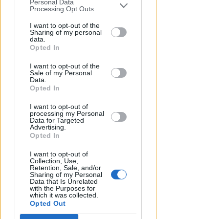
Personal Data
You may separately opt-out of the further
Processing Opt Outs
crescita
disclosure of your personal information
by third parties on the IAB’s list of
I want to opt-out of the
Redazione
di
Sharing of my personal
downstream participants.
data.
Opted In
This information may also be disclosed
I want to opt-out of the
by us to third parties on the IAB’s List of
Sale of my Personal
Downstream Participants that may
Data.
further disclose it to other third parties.
Opted In
I want to opt-out of
processing my Personal
Data for Targeted
Advertising.
Opted In
RICHIAMO AL COMUNE DI RIMINI
Consulenze per indennizzi a
I want to opt-out of
Collection, Use,
concessionari. Mare Libero:
Retention, Sale, and/or
sarebbe danno erariale
Sharing of my Personal
Data that Is Unrelated
with the Purposes for
Redazione
di
which it was collected.
Opted Out