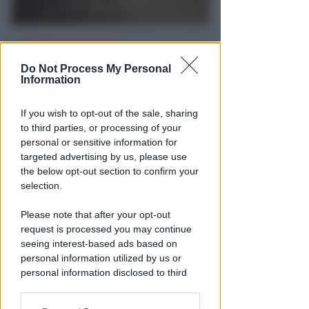
ARRESTATO DALLA POLIZIA
Ricercato per truffa in
Do Not Process My Personal
Macedonia era in vacanza a
Information
Rimini coi figli
If you wish to opt-out of the sale, sharing
Redazione
di
to third parties, or processing of your
personal or sensitive information for
targeted advertising by us, please use
the below opt-out section to confirm your
selection.
Please note that after your opt-out
request is processed you may continue
seeing interest-based ads based on
personal information utilized by us or
personal information disclosed to third
SETTORE IN ESPANSIONE
parties prior to your opt-out.
Artigianato digitale: Rimini
seconda provincia in Italia per