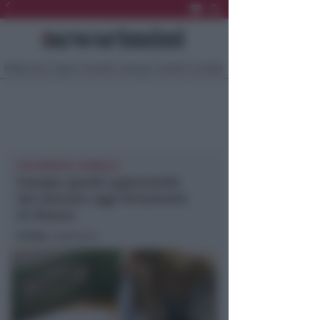
Ultima Ora
Sport
Sociale
Europa
Eventi
Località
PER IMPRESE E FAMIGLIE
Energia: grandi opportunità
dal mercato oggi fortemente
al ribasso
In foto
: repertorio