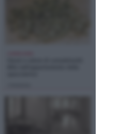
A RIMINI NORD
Viavai e odore di cannabinoidi.
Blitz nell'appartamento della
spacciatrice
Redazione
di