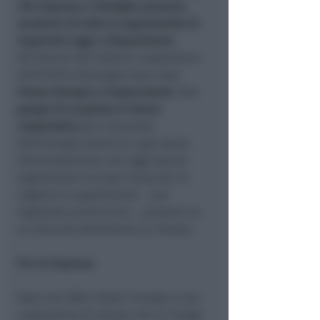
che imprese e famiglie possano
avvalersi di tutte le opportunità di
risparmio oggi a disposizione
.
All’interno del sistema cooperativo
dell’Emilia-Romagna sono nate
Power Energia e Cooperutenti
, due
gruppi di acquisto in forma
cooperativa
per l’acquisto
dell’energia elettrica e gas senza
intermediazione che oggi stanno
segnalando ai propri associati di
cogliere le opportunità – mai
registrate prima d’ora – presenti su
un mercato fortemente al ribasso.
Per le imprese
Nata nel 2006, Power Energia è una
cooperativa di utenza che si rivolge