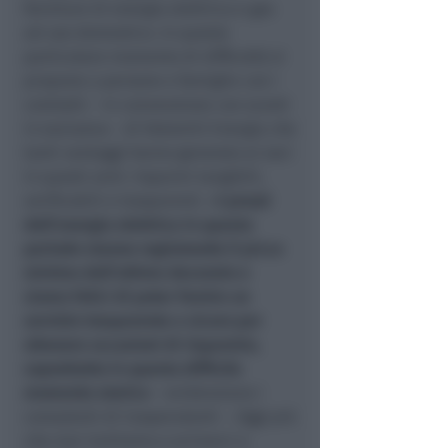
forniture di energia elettrica e gas
ad uso domestico. In questo
particolare momento di difficoltà si
propone a persone e famiglie con i
contratti – in convenzione con sconti
in esclusiva – di Dolomiti Energia che
tanti vantaggi hanno generato ai soci
in questi anni: risparmi tangibili,
verificabili e trasparenti. «
I prezzi
dell’energia elettrica in questo
periodo stanno registrando il picco
minimo dell’ultimo decennio e
siamo felici di poter fornire un
servizio trasparente e sicuro per
ottenere occasioni di risparmio,
soprattutto in questo difficile
momento storico
– evidenziano i
consulenti di Cooperutenti -. Oggi più
che mai invitiamo a scriverci o