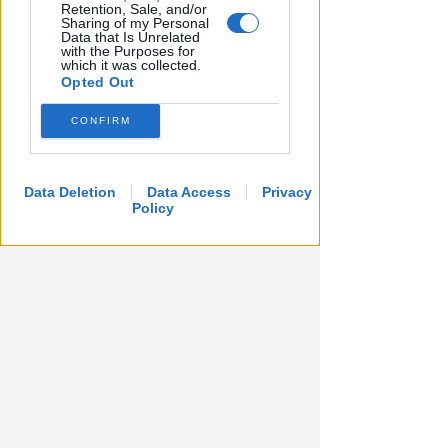
Retention, Sale, and/or
Sharing of my Personal
Data that Is Unrelated
with the Purposes for
which it was collected.
Opted Out
CONFIRM
SARÀ ESTRADATO
Violenza, pedopornografia,
Data Deletion
Data Access
Privacy
spaccio. Latitante
Policy
internazionale fermato a
Riccione
Redazione
di