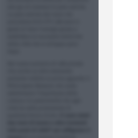
alle gru di montare le pale eoliche.
Le pale eoliche del mare che
precedono ECO CITY LAB sono in
grado di dare l'energia giusta a
soddisfare le necessità elettriche
della città che si sviluppa poco
dopo.
Nel nuovo scenario di LAB prende
vita anche un altro elemento
portante visibile al primo sguardo: il
PEOciraptor Museum che vuole
sottolineare l'importanza della
cultura e le potenzialità che ogni
città ha nella promozione di
qualsiasi forma d'arte.
Ci sono voluti
due mesi di lavoro e oltre trentatré
mila pezzi di LEGO® per raffigurare il
museo
(è un modular building