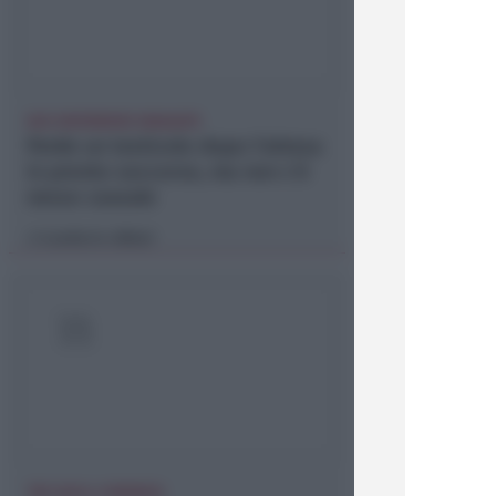
DUE INFERMIERE INDAGATE
Perde un testicolo dopo l'attesa
in pronto soccorso, ma non c'è
nesso causale
Lamberto Abbati
di
TRE QUELLI RIMINESI