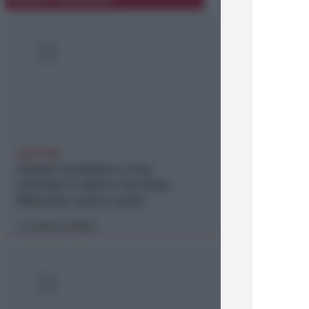
LIETO FINE
13enne scompare a riva,
ricerche in mare e via terra.
Ritrovato sano e salvo
Lamberto Abbati
di