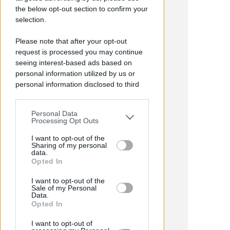
the below opt-out section to confirm your
selection.
Please note that after your opt-out
request is processed you may continue
seeing interest-based ads based on
personal information utilized by us or
personal information disclosed to third
parties prior to your opt-out.
COSTO DI 392 MILA EURO
San Giuliano: ok al progetto per
Personal Data
You may separately opt-out of the further
Processing Opt Outs
il nuovo capanno e la
disclosure of your personal information
passeggiata sul fiume
by third parties on the IAB’s list of
I want to opt-out of the
Sharing of my personal
downstream participants.
data.
Redazione
di
Opted In
This information may also be disclosed
I want to opt-out of the
by us to third parties on the IAB’s List of
Sale of my Personal
Downstream Participants that may
Data.
further disclose it to other third parties.
Opted In
I want to opt-out of