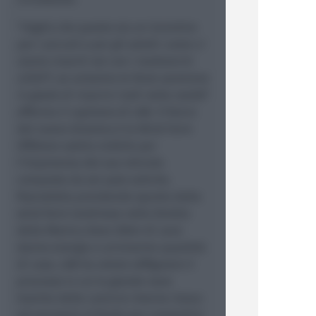
"
Voglio che questo sia un incentivo
per i piccoli e per gli adulti: come ci
siamo riusciti noi con i mattoncini
LEGO®, se unissimo le forze saremmo
in grado di riuscirci tutti nella realtà
"
afferma il capitano di LAB. Il fulcro
del nuovo diorama è la Wind Farm
Offshore subito visibile per
l'imponenza del suo reticolo
composto da sei pale eoliche.
Riprodotta prendendo spunto dalla
wind farm londinese nello Stretto
della Manica dove 20km di cavo
danno energia a un'enorme quantità
di case, LAB ha voluto raffigurare il
processo in cui la grande nave
tramite delle camicie interne riesce
ad ancorarsi al fondo per consentire