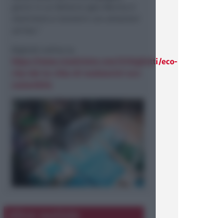
giorni in cui Bellaria Igea Marina si
dedicherà ai bambini con attrazioni
ad hoc."
Biglietti online su
https://www.ciaotickets.com/it/biglietti/eco-
city-lab-la-citta-di-mattoncini-eco-
sostenibile
precedente
successiva
Altre notizie