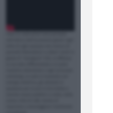
Tutte le costruzioni sono pensate
nell'ottica dell'economia green: ogni
tetto di ogni palazzo non manca di
pannelli fotovoltaici e alberi verdi in
grado di "mangiare" CO2, si effettua
la raccolta differenziata e si pone
massima attenzione a ogni processo
antismog. Le auto si muovono con
energia elettrica, gli abitanti si
spostano per lo più in bicicletta o
tramite mezzi pubblici e nulla, nella
nuova città di LAB, rischia di
inquinare o danneggiare l'ambiente
circostante.