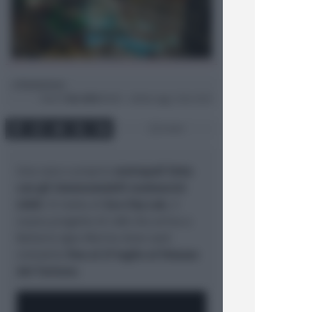
Redazione
di
Dom
1 Giu 2025
09:30 ~ ultimo agg. 2 Giu 13:21
3 min
Una vera e propria
metropoli fatta
con gli intramontabili mattoncini
LEGO
. Si tratta di
Eco City Lab
, il
nuovo progetto di LAB che arriva a
Bellaria Igea Marina dove sarà
visitabile
fino al 27 luglio al Palazzo
del Turismo
.