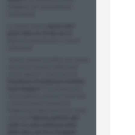
disegnato con un'architettura
neoclassica).
La mostra rimarrà
aperta tutti i
giorni dalle ore 16 alle ore 23
(aperture straordinarie in caso di
maltempo).
"
Siamo contenti di offrire una mostra
che oltre ai bambini affascinerà
anche i grandi"
il commento del
Presidente di Fondazione Verdeblu
Paolo Borghesi
"
è un evento unico
nel suo genere, pertanto invito tutti
a visitare questo capolavoro.
Ringrazio gli organizzatori per avere
concesso
l’ingresso gratuito agli
under 12, nella settimana della
Notte Rosa, dal 16 al 22 giugno
: