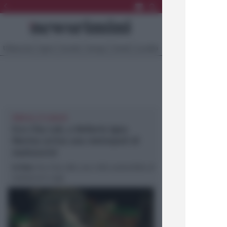
Ultima Ora
Sport
Sociale
Europa
Eventi
Località
FINO AL 27 LUGLIO
Eco City Lab, a Bellaria Igea
Marina arriva una metropoli di
mattoncini
In foto
: Eco City LAB, una città sostenibile di
mattoncini Lego