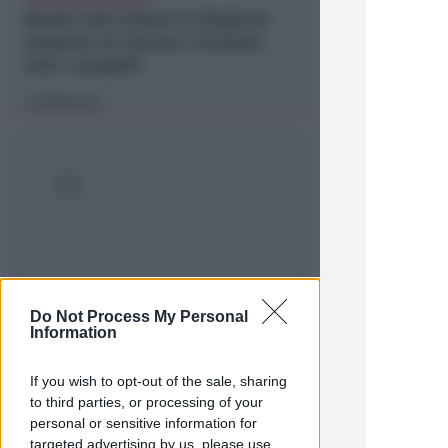
Bando hub Urbani: la Regione
aumenta le risorse e finanzia
tutti i progetti
Redazione
di
Do Not Process My Personal
Information
PIAZZA TRE MARTIRI
Aspettando papa Leone, una
ligaza in piazza Tre Martiri
If you wish to opt-out of the sale, sharing
to third parties, or processing of your
Redazione
di
personal or sensitive information for
targeted advertising by us, please use