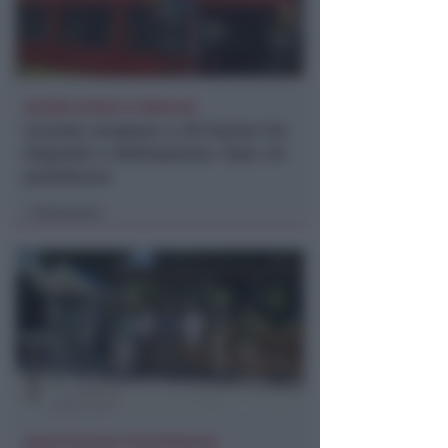
ENORME DANNO DI IMMAGINE
Licenze sospese a chi lavora tra
degrado e delinquenza. Fipe: un
paradosso
Redazione
di
MANUTENZIONE STRAORDINARIA