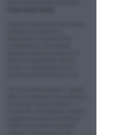
stata la palestra femminile della
scuola media Panzini.
L’Unità di strada senza fissa dimora’
è formata da volontari di
Associazione ‘Comunità PG23’,
‘Caritas Rimini’, ‘Croce Rossa
Italiana’, comitato provinciale di
Rimini e l’associazione ‘Rumori
sinistri’, in collaborazione con i
volontari della Protezione civile.
“
Un intervento necessario
– spiega
Gloria Lisi, assessore alla protezione
sociale del Comune di Rimini –
e
circoscritto all’emergenza sanitaria,
a garanzia non solo dei benificiari
diretti ma di tutta la comunità
riminese. Il mio grazie va alla