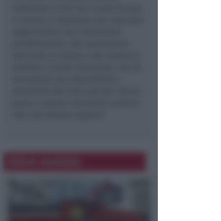
Protezione civile che in poco tempo
è riuscita a impostare una macchina
organizzativa che è funzionata
perfettamente, alle associazioni
dell’unità di strada e alla direttrice
didattica Lorella Camporesi, che ha
dimostrato una disponibiltà e
sensibilità del tutto speciali. Anche
grazie a questo intervento, sarà per
tutti una Pasqua migliore
”
Altre notizie