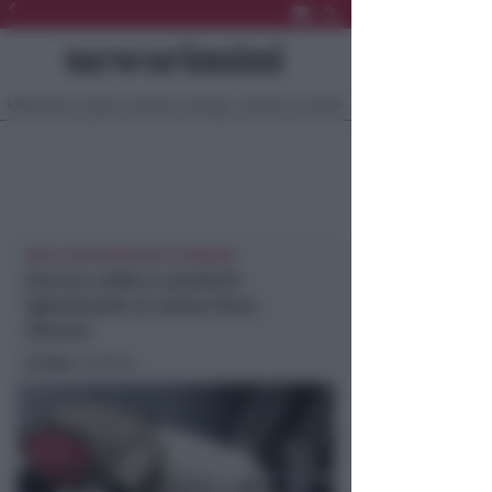
Ultima Ora
Sport
Sociale
Europa
Eventi
Località
NELLA PALESTRA DELLE PANZINI
Doccia calda e prodotti
igienizzanti ai senza fissa
dimora
In foto
: archivio