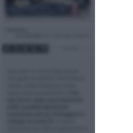
Redazione
di
Sab
11 Apr 2020
17:16 ~ ultimo agg. 27 Mag 22:13
1 min
Sono stati 43 i senza fissa dimora
che, grazie ai volontari dell’Unità di
Strada e della Protezione Civile,
hanno avuto la possibilità di
fare
una doccia calda, avere indumenti
puliti e prodotti igienizzanti
usualmente utili per fronteggiare il
contagio da Covid-19
. Lo spazio
individuato per offrire questo aiuto è