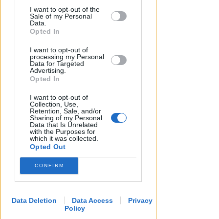
I want to opt-out of the
by us to third parties on the IAB’s List of
Sale of my Personal
Downstream Participants that may
Data.
further disclose it to other third parties.
Opted In
I want to opt-out of
USATA COME "RIFUGIO"
processing my Personal
Terrore a Riccione: botte,
Data for Targeted
Advertising.
sangue, inseguimento.
Opted In
Vandalizzata auto di un prete
I want to opt-out of
Redazione
di
Collection, Use,
Retention, Sale, and/or
Sharing of my Personal
Data that Is Unrelated
with the Purposes for
which it was collected.
Opted Out
CONFIRM
Data Deletion
Data Access
Privacy
Policy