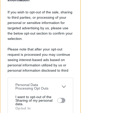
If you wish to opt-out of the sale, sharing
to third parties, or processing of your
personal or sensitive information for
targeted advertising by us, please use
the below opt-out section to confirm your
selection.
Please note that after your opt-out
request is processed you may continue
IL COMUNE METTE IN GUARDIA
Fingono di essere carabinieri.
seeing interest-based ads based on
personal information utilized by us or
Truffa telefonica segnalata a
personal information disclosed to third
Misano
parties prior to your opt-out.
Redazione
di
Personal Data
You may separately opt-out of the further
Processing Opt Outs
disclosure of your personal information
by third parties on the IAB’s list of
I want to opt-out of the
Sharing of my personal
downstream participants.
data.
Opted In
This information may also be disclosed