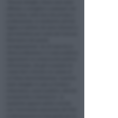
"Diverse deleghe chiave sono state
affidate a consiglieri o assessori che
esercitano, nella loro vita privata e
professionale, la medesima attività
legata al settore che sono chiamati a
sovrintendere per conto del Comune.
Riteniamo che questa
sovrapposizione tra chi esercita la
libera professione e il ruolo pubblico
rappresenti un cortocircuito politico
istituzionale, che già in passato ha
creato forti criticità e la caduta di
un’intera Amministrazione. A partire
dalle deleghe in capo al Sindaco -
Urbanistica, Lavori pubblici, Attività
economiche e Commercio - la
questione appare subito cruciale:
con l’imminente assunzione del PUG
si delineeranno le linee guida per la