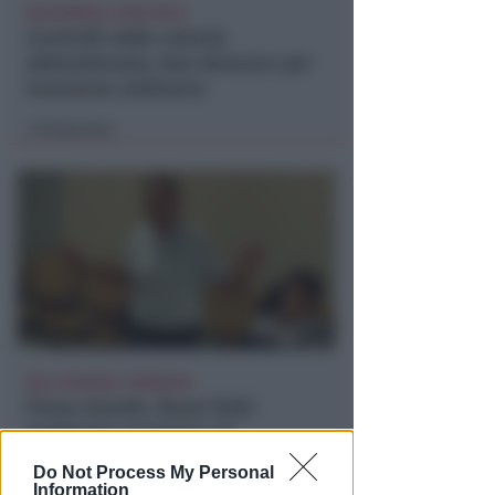
BOLOGNESE E NON SOLO
Controlli nelle colonie
abbandonate: due denunce per
invasione arbitraria
Redazione
di
NO A PISCINE E TERRAZZE
Piano Arenile. Renzi (FdI):
maldestro tentativo di
urbanizzare la spiaggia
Do Not Process My Personal
Information