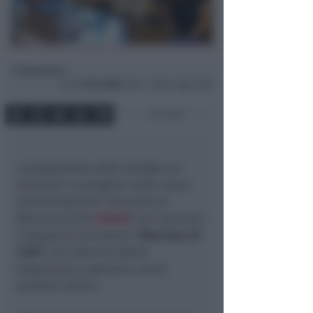
Redazione
di
Ven
12 Giu 2026
16:24 ~ ultimo agg. 16:55
3 min
L'assegnazione delle deleghe ad
assessori e consiglieri nella nuova
amministrazione comunale di
Morciano (vedi
notizia
) non convince
il gruppo di minoranza
"Morciano di
Tutti"
che sollecita subito
trasparenza e garanzie contro
possibili ombre.