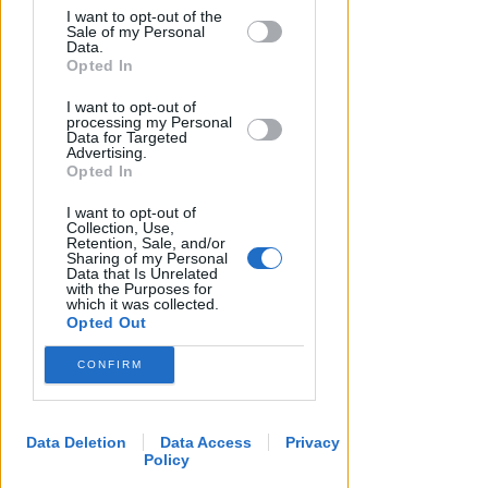
I want to opt-out of the
by us to third parties on the IAB’s List of
Sale of my Personal
Downstream Participants that may
Data.
further disclose it to other third parties.
Opted In
I want to opt-out of
processing my Personal
ECAD, IL 23 OTTOBRE
Data for Targeted
A Coriano l'incontro
Advertising.
Opted In
internazionale "contro le
droghe". Spinelli: orgogliosa
I want to opt-out of
Collection, Use,
Retention, Sale, and/or
Redazione
di
Sharing of my Personal
Data that Is Unrelated
with the Purposes for
which it was collected.
Opted Out
CONFIRM
Data Deletion
Data Access
Privacy
Policy