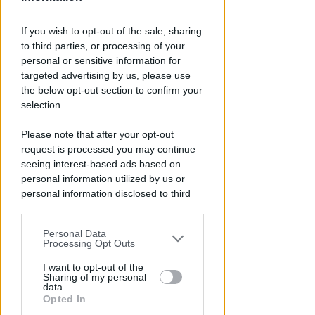
Redazione
di
If you wish to opt-out of the sale, sharing
to third parties, or processing of your
personal or sensitive information for
targeted advertising by us, please use
the below opt-out section to confirm your
selection.
Please note that after your opt-out
request is processed you may continue
seeing interest-based ads based on
EPISODI FUORI E NON DI CLIENTI
Chiusura Red Devil. Legali del
personal information utilized by us or
personal information disclosed to third
locale: faro di legalità in zona
parties prior to your opt-out.
da "Suburra"
Personal Data
You may separately opt-out of the further
Redazione
di
Processing Opt Outs
disclosure of your personal information
by third parties on the IAB’s list of
I want to opt-out of the
Sharing of my personal
downstream participants.
data.
Opted In
This information may also be disclosed