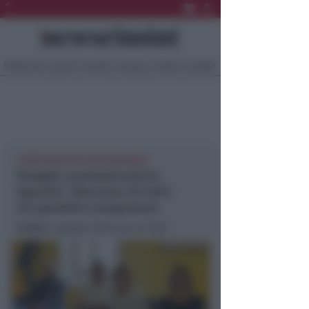
Ultima Ora
Sport
Sociale
Europa
Eventi
Località
'CORTOCIRCUITO ISTITUZIONALE'
Deleghe amministrazione
Agostini. 'Morciano di tutti':
sia garantita trasparenza
In foto
: il gruppo 'Morciano di Tutti'