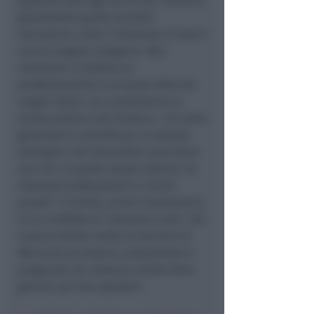
apparire tale agli occhi dei cittadini,
garantendo quella terzietà
necessaria a fare l’interesse di tutti e
non di singole categorie. Non
mettiamo in dubbio la
professionalità o la buona fede dei
singoli eletti, ma contestiamo la
scelta politica del Sindaco. Chi deve
governare e pianificare un settore
strategico non dovrebbe coincidere
con chi, in quello stesso settore, ha
interessi professionali o clienti
privati. Il rischio, anche involontario,
di un conflitto di interessi è alto. Che
ciascun eletto metta al servizio di
Morciano le proprie competenze è
pregevole ma nessuna ombra deve
gravare sul loro operato"
.