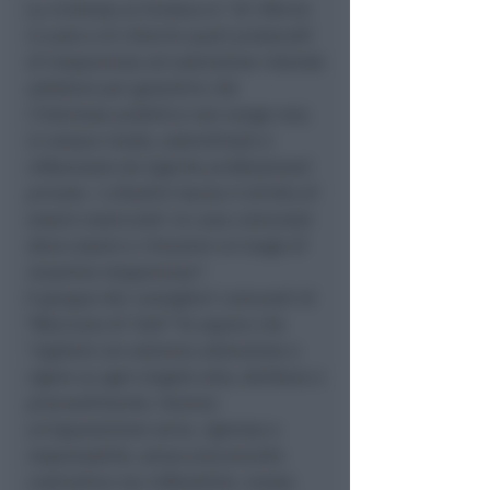
La richiesta al Sindaco è
"di riferire
in aula e di chiarire quali protocolli
di trasparenza ed astensione intenda
adottare per garantire che
l’interesse pubblico non venga mai,
in nessun modo, subordinato o
influenzato da logiche professionali
private. I cittadini hanno il diritto di
essere rassicurati: la casa comunale
deve essere e rimanere un luogo di
massima trasparenza"
.
Il gruppo dei consiglieri comunali di
"Morciano di Tutti" fa sapere che
"vigilerà con estrema attenzione e
rigore su ogni singolo atto, delibera o
provvedimento. Faremo
un’opposizione seria, rigorosa e
responsabile, senza preconcetti,
costruttiva ma inflessibile, mossa