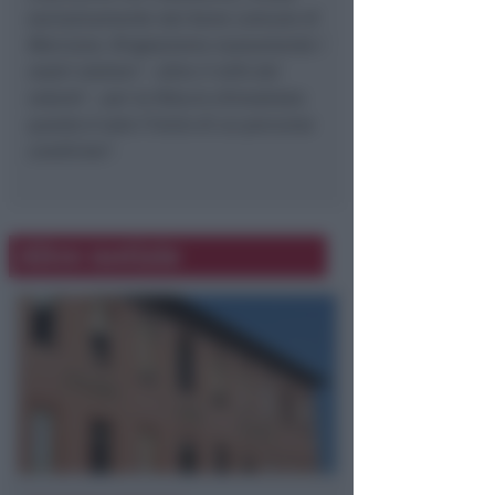
esclusivamente dal bene comune di
Morciano. Ringraziamo nuovamente i
nostri elettori – oltre il 46% dei
votanti – per la fiducia dimostrata:
questo è solo l’inizio di un percorso
condiviso"
.
Altre notizie