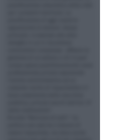
pianificazione urbanistica della città
per i prossimi trent’anni. La
pianificazione di oggi creerà le
opportunità di domani. Stesso
principio si estende alle altre
deleghe in cui si riscontrano
commistioni complesse: affidare la
gestione di un settore a chi in quel
campo opera quotidianamente come
professionista privato esponendo
l’azione amministrativa ad un
costante rischio di imparzialità e il
buon andamento della macchina
pubblica, principi sanciti dall’art. 97
della Costituzione".
Ricorda "Morciano di tutti":
"La
politica non solo ha il dovere di
essere imparziale, ma deve anche