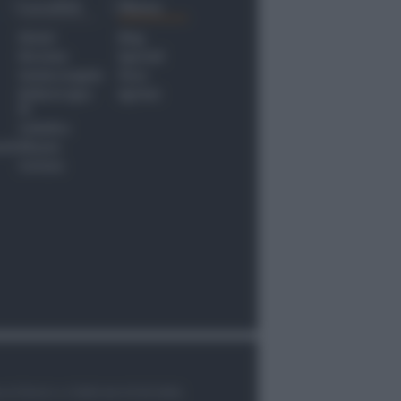
Località
Menu
Rimini
Blog
Riccione
Speciali
Santarcangelo
Fiera
Bellaria Igea
Agrinet
M.
Cattolica
nti
Misano
Coriano
le di Rimini n.7/2003 del 07/05/2003,