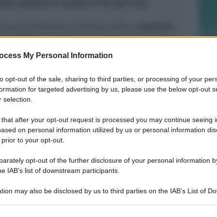
tato entrambe le società di 150 euro l'una
.
del provvedimento, è arrivata anche la
posizione
Rs Fc Rimini
, che attraverso un comunicato stampa
 comportamenti razzisti attribuiti ai propri
ocess My Personal Information
le distanze da qualsiasi forma di discriminazione
che il calciatore a cui sono state indirizzate le
to opt-out of the sale, sharing to third parties, or processing of your per
sserato.
formation for targeted advertising by us, please use the below opt-out s
 selection.
 that after your opt-out request is processed you may continue seeing i
ased on personal information utilized by us or personal information dis
 prior to your opt-out.
ECAD, IL 23 OTTOBRE
A Coriano l'incontro internazionale
rately opt-out of the further disclosure of your personal information by
"contro le droghe". Spinelli:
he IAB’s list of downstream participants.
orgogliosa
tion may also be disclosed by us to third parties on the IAB’s List of 
 that may further disclose it to other third parties.
Redazione
di