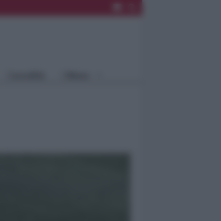
Rimini
Blog
Riccione
Speciali
Santarcangelo
Fiera
Bellaria Igea
Agrinet
M.
Cattolica
Misano
Località
Menu
Coriano
Rimini
Blog
Riccione
Speciali
Santarcangelo
Fiera
Bellaria Igea M.
Agrinet
Cattolica
Misano
Coriano