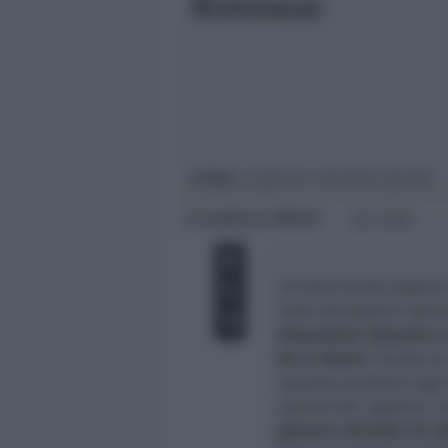
Riminese
Giovani
Università
In foto
: un giovane calciatore (pexels)
Lamberto Abbati
di
1 min
Un'altra brutta pagina d
lente del giudice sport
disputatasi domenica sc
Rs Fc Rimini
. Stando al
squadre presente sugli
parenti dei ragazzini, 
giovani calciatori di co