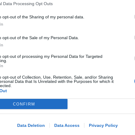
l Data Processing Opt Outs
LA DECISIONE DEL GIP
Abusi ripetuti sulla figlia 13enne
o opt-out of the Sharing of my personal data.
della convivente. 44enne andrà a
In
processo
o opt-out of the Sale of my Personal Data.
In
Redazione
di
to opt-out of processing my Personal Data for Targeted
ing.
102 MILIONI PER 22 INTERVENTI
In
Maxi-investimento della Regione per
la mobilità. Ecco i progetti nel
o opt-out of Collection, Use, Retention, Sale, and/or Sharing
ersonal Data that Is Unrelated with the Purposes for which it
riminese
lected.
Out
Redazione
di
CONFIRM
Me
ENORME DANNO DI IMMAGINE
LEGGI
Licenze sospese a chi lavora tra
Data Deletion
Data Access
Privacy Policy
degrado e delinquenza. Fipe: un