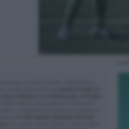
Gio
21
i sport per il calcio riminese. A finire sotto la
ivo, questa volta è stata una
partita di under 15,
orsa in Valconca, tra il Montescudo e il Project
 referto arbitrale, dal pubblico di entrambe le
 spalti e composto principalmente da genitori e
sono partite
frasi razziste indirizzate ad alcuni
lore
. Per questo motivo il giudice sportivo Maria