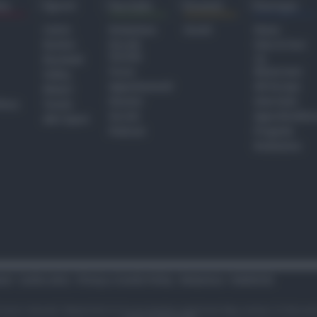
ra
Sport
Sociale
Eventi
Europa
Calcio
Redazione
Eventi
Home
Basket
Perché
Fake & Fact
Sociale
Baseball
TG
Focus
Newsroom
Volley
Appuntamenti
GR Europa
Motori
Dossier
Interviste
hiesa
Tennis
Servizi
Approfondime
Altri Sport
Podcast
Progetto
Redazione
tari
Codice etico
Privacy e Cookie Policy
Redazione
Pubblicità
i sono riservati. Newsrimini.it è una testata registrata Reg. presso il tribuna