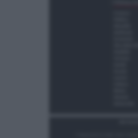
Ultima O
Cronaca
Politica
Attualità
Ambiente
Economia
Vita della C
Viabilità
Turismo
Sanità
Scuola
Lavoro
Cultura
Meteo
Giovani
Università
Dati Socie
© Newsrimini.it 2025. Tutti i diritt