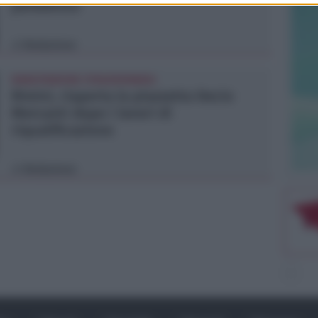
paradosso
Redazione
di
MANUTENZIONE STRAORDINARIA
Rimini, riaperta la piazzetta Decio
Mercanti dopo i lavori di
riqualificazione
Redazione
di