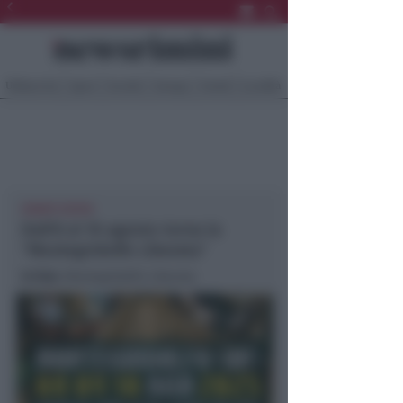
Ultima Ora
Sport
Sociale
Europa
Eventi
Località
EVENTI ESTIVI
Dall'8 al 10 agosto torna la
"Montegridolfo Liberata"
In foto
: Montegridolfo Liberata