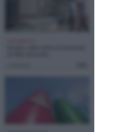
POCO DOPO LE 4
Assalto nella notte al bancomat
di Villa Verucchio
FOTO
Redazione
di