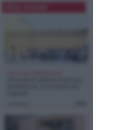
Altre notizie
ACCOLTI DAGLI AMMINISTRATORI
178 studenti all'Arena Francesca
da Rimini per la Cerimonia dei
traguardi
FOTO
Redazione
di