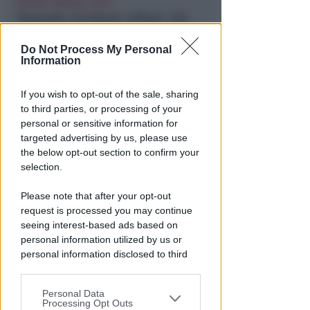
REPORT ANNUALE 2025
Stipendi, forniture, tributi. 145
milioni distribuiti da Hera nel
riminese
Do Not Process My Personal
Information
Redazione
di
If you wish to opt-out of the sale, sharing
to third parties, or processing of your
personal or sensitive information for
targeted advertising by us, please use
the below opt-out section to confirm your
selection.
Please note that after your opt-out
request is processed you may continue
seeing interest-based ads based on
RICHIESTA SPIEGAZIONI
personal information utilized by us or
Post razzista legato a Riccione
personal information disclosed to third
su un canale a nome Lega. La
parties prior to your opt-out.
sindaca: gravissimo
Personal Data
You may separately opt-out of the further
Processing Opt Outs
Redazione
di