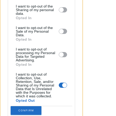
disclosure of your personal information
by third parties on the IAB’s list of
I want to opt-out of the
Sharing of my personal
downstream participants.
data.
Opted In
This information may also be disclosed
I want to opt-out of the
by us to third parties on the IAB’s List of
Sale of my Personal
Downstream Participants that may
Data.
further disclose it to other third parties.
Opted In
I want to opt-out of
processing my Personal
Data for Targeted
VITTIMA UN ANZIANO RIMINESE
Advertising.
Borseggi sul Metromare, ladri
Opted In
arrestati grazie all'occhio
I want to opt-out of
esperto di un agente
Collection, Use,
Retention, Sale, and/or
Sharing of my Personal
Lamberto Abbati
di
Data that Is Unrelated
with the Purposes for
which it was collected.
Opted Out
CONFIRM