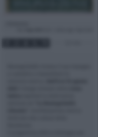
Redazione
di
Mar
5 Ago 2025
15:03 ~ ultimo agg. 7 Ago 04:00
1 min
Montegridolfo rinnova il suo impegno
a custodire e trasmettere la
memoria storica.
Dall’8 al 10 agosto
2025
il borgo simbolo della
Linea
Gotica
ospiterà la dodicesima
edizione de
“La Montegridolfo
Liberata”
, manifestazione storica
dedicata alla cultura della
Resistenza.
Il programma 2025 si distingue per