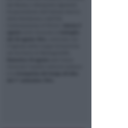
del Museo; e Alessandro Agnoletti,
Vicepresidente dell’Istituto Storico
della Resistenza e dell’Età
Contemporanea di Rimini.
Sabato 9
agosto
verrà rievocata la
battaglia
del 30 agosto 1944
, culminata con
l’ingresso delle truppe britanniche
nel territorio di Montegridolfo.
Domenica 10 agosto
sarà invece
rievocato l’assalto notturno tedesco
e la
riconquista del borgo all’alba
del 1° settembre 1944.