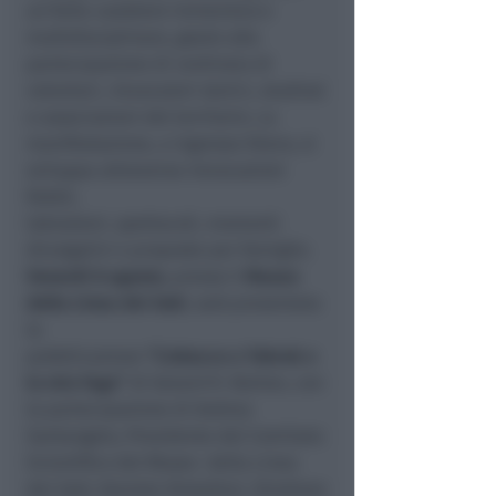
un forte carattere immersivo e
multidisciplinare, grazie alla
partecipazione di centinaia di
volontari, rievocatori storici, studiosi
e associazioni del territorio. La
manifestazione, a ingresso libero, si
sviluppa attraverso rievocazioni
fedeli,
laboratori, spettacoli, momenti
divulgativi e proposte per famiglie.
Venerdì 8 agosto
, presso il
Museo
della Linea dei Goti
, sarà presentata
la
pubblicazione
“L’attacco a Tobruk e
la mia fuga”
di Gerard R. Norton, con
la partecipazione di Andrea
Santangelo, Presidente del Comitato
Scientifico del Museo della Linea
dei Goti; Daniele Diotallevi, Direttore