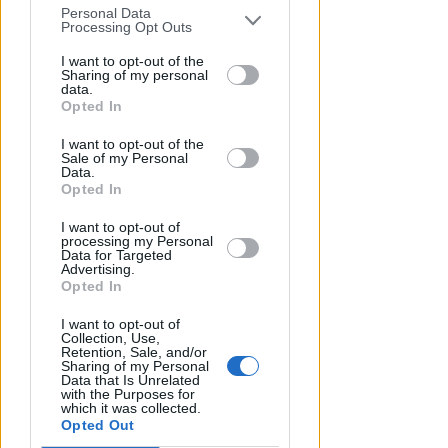
Personal Data
You may separately opt-out of the further
Processing Opt Outs
disclosure of your personal information
by third parties on the IAB’s list of
I want to opt-out of the
Sharing of my personal
downstream participants.
data.
Opted In
This information may also be disclosed
Altre notizie
I want to opt-out of the
by us to third parties on the IAB’s List of
Sale of my Personal
Downstream Participants that may
Data.
further disclose it to other third parties.
Opted In
I want to opt-out of
processing my Personal
Data for Targeted
Advertising.
Opted In
I want to opt-out of
Collection, Use,
Retention, Sale, and/or
Sharing of my Personal
VACANZA TRAGICA
Data that Is Unrelated
Va in caserma per denunciare la
with the Purposes for
which it was collected.
scomparsa del marito, ma
Opted Out
scopre che è morto