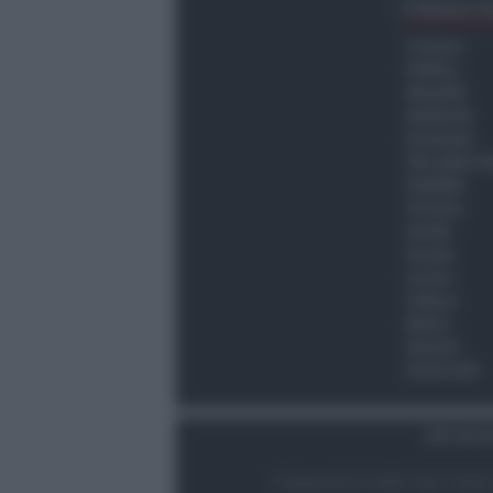
Ultima O
Cronaca
Politica
Attualità
Ambiente
Economia
Vita della C
Viabilità
Turismo
Sanità
Scuola
Lavoro
Cultura
Meteo
Giovani
Università
Dati Socie
© Newsrimini.it 2025. Tutti i diritt