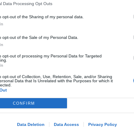
l Data Processing Opt Outs
milioni distribuiti da Hera nel
riminese
o opt-out of the Sharing of my personal data.
In
Redazione
di
o opt-out of the Sale of my Personal Data.
RICHIESTA SPIEGAZIONI
In
Post razzista legato a Riccione su un
to opt-out of processing my Personal Data for Targeted
canale a nome Lega. La sindaca:
ing.
gravissimo
In
o opt-out of Collection, Use, Retention, Sale, and/or Sharing
ersonal Data that Is Unrelated with the Purposes for which it
Redazione
di
lected.
Out
VITTIMA UN ANZIANO RIMINESE
Borseggi sul Metromare, ladri
CONFIRM
Me
arrestati grazie all'occhio esperto di
un agente
LEGGI
Data Deletion
Data Access
Privacy Policy
Lamberto Abbati
di