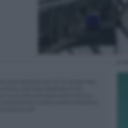
Mer
2
mini sono intervenuti alle 17.47 di martedì nella
a Pertini, nella zona industriale di Villa
ire su una parte pericolante della copertura. I
e autoscala hanno rimosso la parte portandola a
sicurezza la zona.