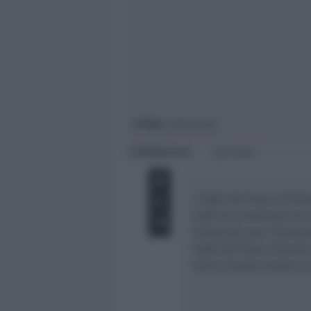
Giovani
Università
In foto
: l’intervento
Redazione
di
1 min
I Vigili del Fuoco di Ri
sede di un’azienda di vi
Verucchio, per interven
Vigili del fuoco tramit
terra e hanno messo in 