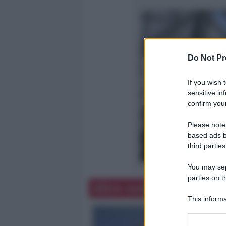
Do Not Pr
If you wish 
sensitive in
confirm your
Please note
based ads b
third parties
You may sepa
parties on t
Altre notizie
This informa
Participants