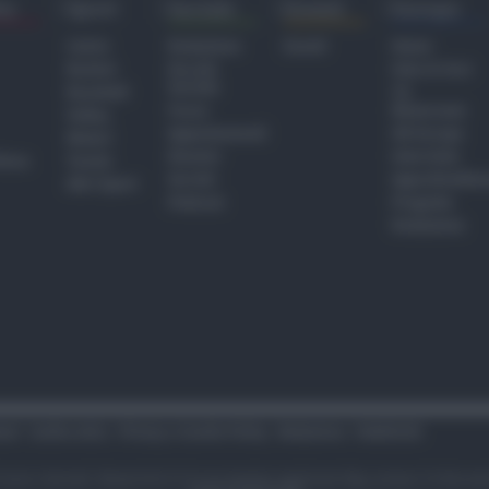
ra
Sport
Sociale
Eventi
Europa
Calcio
Redazione
Eventi
Home
Basket
Perché
Fake & Fact
Sociale
Baseball
TG
Focus
Newsroom
Volley
Appuntamenti
GR Europa
Motori
Dossier
Interviste
hiesa
Tennis
Servizi
Approfondime
Altri Sport
Podcast
Progetto
Redazione
tari
Codice etico
Privacy e Cookie Policy
Redazione
Pubblicità
i sono riservati. Newsrimini.it è una testata registrata Reg. presso il tribuna