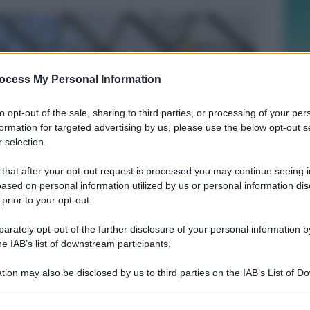
ocess My Personal Information
to opt-out of the sale, sharing to third parties, or processing of your per
formation for targeted advertising by us, please use the below opt-out s
 selection.
 that after your opt-out request is processed you may continue seeing i
ased on personal information utilized by us or personal information dis
 prior to your opt-out.
rately opt-out of the further disclosure of your personal information by
he IAB’s list of downstream participants.
tion may also be disclosed by us to third parties on the IAB’s List of 
 that may further disclose it to other third parties.
REPORT ANNUALE 2025
Stipendi, forniture, tributi. 145