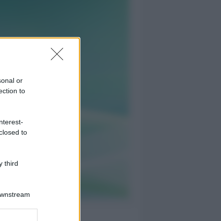
sonal or
ection to
nterest-
closed to
 third
Downstream