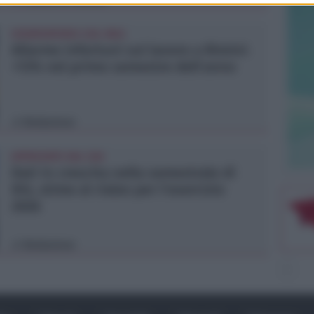
OSSERVATORIO CGIL INCA
Allarme infortuni sul lavoro a Rimini:
+13% nel primo semestre dell'anno
Redazione
di
APPROVATO DAL CDA
Dati in crescita nella semestrale di
IEG, stime al rialzo per l'esercizio
2026
Redazione
di