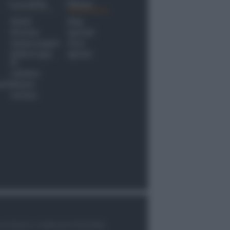
Località
Menu
Rimini
Blog
Riccione
Speciali
Santarcangelo
Fiera
Bellaria Igea
Agrinet
M.
Cattolica
nti
Misano
Coriano
le di Rimini n.7/2003 del 07/05/2003,