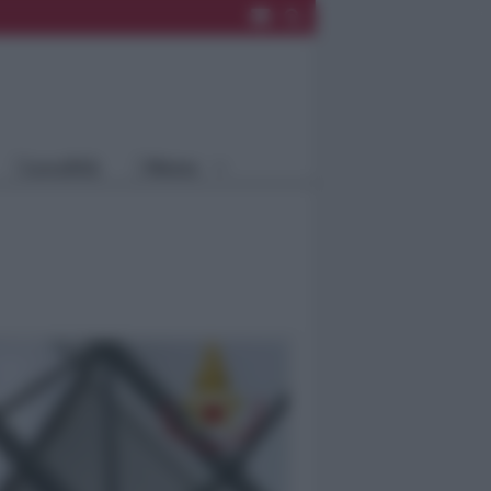
Rimini
Blog
Riccione
Speciali
Santarcangelo
Fiera
Bellaria Igea
Agrinet
M.
Cattolica
Misano
Località
Menu
Coriano
Rimini
Blog
Riccione
Speciali
Santarcangelo
Fiera
Bellaria Igea M.
Agrinet
Cattolica
Misano
Coriano