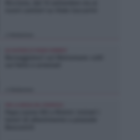
Riccione, dal 15 settembre via ai
nuovi cantieri su Viale Ceccarini
Redazione
di
ALL'ALTEZZA DI PIAZZA KENNEDY
Borseggiatori sul Metromare: colti
sul fatto e arrestati
Redazione
di
PER LA MESSA DEL PONTEFICE
Papa Leone XIV a Rimini: iniziati i
lavori di allestimento a piazzale
Boscovich