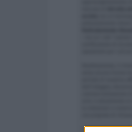
approvvigionamento, bl
mercato di
340 mila art
acciaio
, tra cui balison
potenzialmente idonei 
Particolarmente rilevan
– tra cui i noti “Labubu
certificazione di sicure
soprattutto per i più pi
Parallelamente, il rin
senza alcuna licenza ha
periodo di massima affl
dell’indagato, denuncia
commercializzazione di
armi, è attualmente al 
la violazione in materi
con proposta di chiusura
L’operazione – parte di