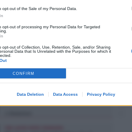
o opt-out of the Sale of my Personal Data.
In
to opt-out of processing my Personal Data for Targeted
ing.
In
o opt-out of Collection, Use, Retention, Sale, and/or Sharing
ersonal Data that Is Unrelated with the Purposes for which it
lected.
Out
CONFIRM
NEL CORSO DI DUE SERATE
Metromare, controlli serrati sulle
corse: oltre 90 sanzioni
Data Deletion
Data Access
Privacy Policy
Redazione
di
FINE LAVORI ENTRO PRIMAVERA