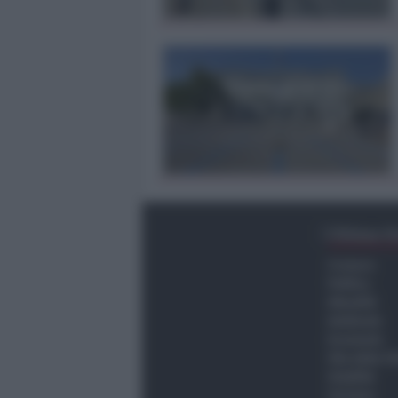
Ultima O
Cronaca
Politica
Attualità
Ambiente
Economia
Vita della C
Viabilità
Turismo