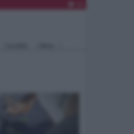
Rimini
Blog
Riccione
Speciali
Santarcangelo
Fiera
Bellaria Igea
Agrinet
M.
Cattolica
Misano
Località
Menu
Coriano
Rimini
Blog
Riccione
Speciali
Santarcangelo
Fiera
Bellaria Igea M.
Agrinet
Cattolica
Misano
Coriano