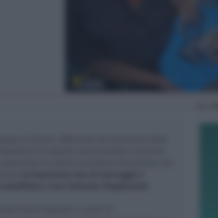
Mar
19
uppo di Rimini, affiancate dai tirocinanti della
intendenti di L’Aquila, hanno portato a termine
 operazione di polizia economico-finanziaria che
ellare
un’imponente rete di stoccaggio e
 contraffatte e armi detenute illegalmente
.
uato diversi depositi e canali di