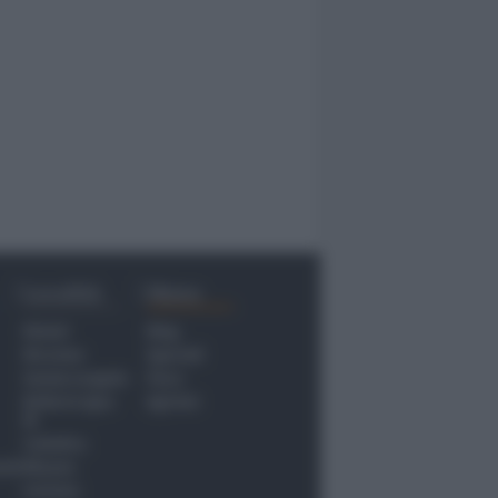
Località
Menu
Rimini
Blog
Riccione
Speciali
Santarcangelo
Fiera
Bellaria Igea
Agrinet
M.
Cattolica
nti
Misano
Coriano