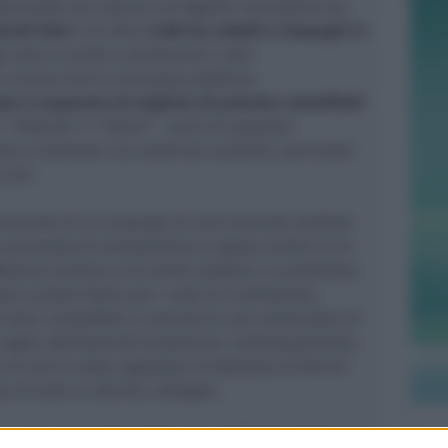
occando sul nascere un’ingente immissione sul
icoli falsi
e di oltre
3.200 tra coltelli e tirapugni in
g, lame a scatto e serramanici, tutti
a minacciare la sicurezza pubblica.
te il sequestro di migliaia di peluche contraffatti
”, “Pikachu” e “Stitch” – privi di qualsiasi
zza e realizzati con materiali scadenti, pericolosi
ccoli.
venimento di un arsenale di armi bianche vendute
 permesso di neutralizzare un grave rischio in un
uenza turistica e di eventi pubblici. La posizione
to a piede libero per i reati di ricettazione,
 beni contraffatti e commercio non autorizzato di
vaglio dell’Autorità Giudiziaria. Contestualmente,
a di armi è stata segnalata al Questore di Rimini
 di tutte le attività collegate.
 un più ampio dispositivo che dall’inizio dell’anno