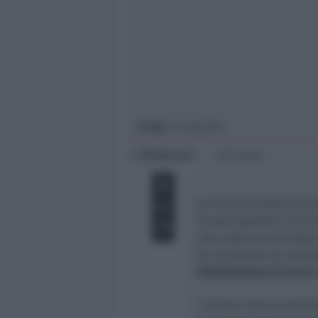
Giovani
Università
In foto
: il sequestro
Redazione
di
2 min
Le Fiamme Gialle del Gr
Scuola Ispettori e Sovr
una vasta ed articolata
ha consentito di smant
distribuzione di merci
I militari hanno individ