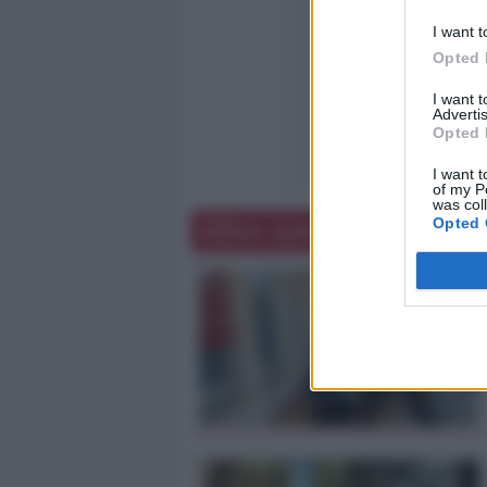
I want t
Opted 
I want 
Advertis
Opted 
I want t
of my P
was col
Altre notizie
Opted 