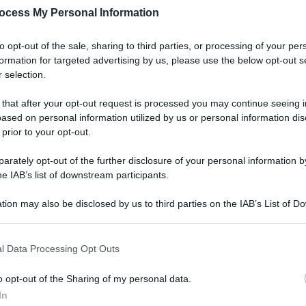
estro di circa
1 milione di articoli irregolari
–
ocess My Personal Information
essante della Guardia di Finanza di Rimini nel
 sicurezza dei cittadini, contrastando con fermezza
to opt-out of the sale, sharing to third parties, or processing of your per
à economica.
formation for targeted advertising by us, please use the below opt-out s
 selection.
 that after your opt-out request is processed you may continue seeing i
ased on personal information utilized by us or personal information dis
 prior to your opt-out.
rately opt-out of the further disclosure of your personal information by
he IAB’s list of downstream participants.
tion may also be disclosed by us to third parties on the IAB’s List of 
 that may further disclose it to other third parties.
Me
l Data Processing Opt Outs
LEGGI
o opt-out of the Sharing of my personal data.
In