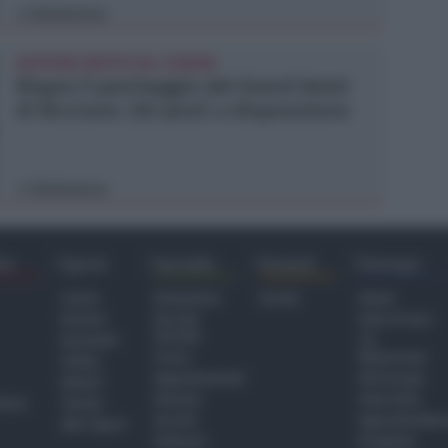
Redazione
di
GESTIONE DIRETTA DEL COMUNE
Riapre il parcheggio del Grand Hotel
di Riccione: 252 posti a disposizione
Redazione
di
ra
Sport
Sociale
Eventi
Europa
Calcio
Redazione
Eventi
Home
Basket
Perché
Fake & Fact
Sociale
Baseball
TG
Focus
Newsroom
Volley
Appuntamenti
GR Europa
Motori
Dossier
Interviste
hiesa
Tennis
Servizi
Approfondime
Altri Sport
Podcast
Progetto