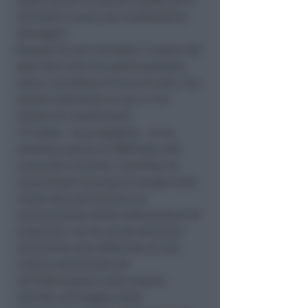
associazioni di settore Confservizi e
Utilitalia e pure con Confindustria
Romagna
."
Rapone ha poi ricordato i numeri dei
suoi dieci anni da amministratore
unico: 7,8 milioni di Euro di utili, 15,2
milioni distribuiti ai soci e 15,7
milioni di investimenti.
"
Si tratta
- ha proseguito -
di un
prezioso lascito di AMIR Spa alla
comunità riminese. L’azienda ha
concentrato le proprie energie sulla
tutela del patrimonio e la
valorizzazione delle infrastrutture di
proprietà, ma ha anche dedicato
attenzione alla diffusione di una
cultura ambientale ed
all’informazione sulle proprie
attività, all’insegna della