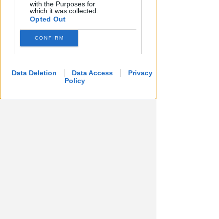
with the Purposes for
which it was collected.
Opted Out
CONFIRM
GIOVEDÌ 13 AGOSTO
Aspettando papa Leone, una
Data Deletion
Data Access
Privacy
ligaza in piazza Tre Martiri
Policy
Redazione
di