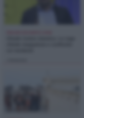
PARLANO ZOCCARATO E GIANI
Chiude Centro Islamico. La Lega
chiede mappatura e confronto
coi residenti
Redazione
di