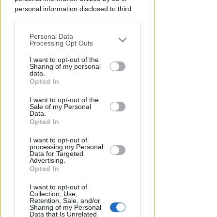
Lamberto Abbati
di
personal information disclosed to third
parties prior to your opt-out.
Personal Data
You may separately opt-out of the further
Processing Opt Outs
disclosure of your personal information
by third parties on the IAB’s list of
I want to opt-out of the
Sharing of my personal
downstream participants.
data.
Opted In
This information may also be disclosed
I want to opt-out of the
by us to third parties on the IAB’s List of
Sale of my Personal
Downstream Participants that may
TRE QUELLI RIMINESI
Data.
further disclose it to other third parties.
Opted In
Bando hub Urbani: la Regione
aumenta le risorse e finanzia
I want to opt-out of
tutti i progetti
processing my Personal
Data for Targeted
Advertising.
Redazione
di
Opted In
I want to opt-out of
Collection, Use,
Retention, Sale, and/or
Sharing of my Personal
Data that Is Unrelated