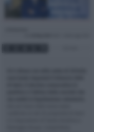
Redazione
di
Gio
28 Mag 2026
16:02 ~ ultimo agg. 16:24
3 min
Si è chiuso con utile netto di 257mila
euro (ante imposte) il bilancio 2025
di Amir, il decimo consecutivo in
positivo e l'ultimo della società che
ora andrà in liquidazione volontaria
.
Già ad inizio 2026 erano state
conferite le reti di proprietà di Amir
e il depuratore di Santa Giustina a
Romagna Acque. L'assemblea