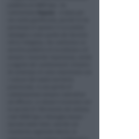
pubblico di AMIR Spa
- ha
commentato
Rapone
-
è stata per
me molto gratificante, perché mi ha
permesso di operare in un ambito
strategico come quello del Servizio
Idrico Integrato, che costituisce un
servizio pubblico di eccellenza e di
sempre crescente importanza, anche
a seguito dei cambiamenti climatici.
Al contempo mi sono relazionato con
i comuni del nostro territorio
provinciale, in uno spirito di
collaborazione sempre costruttivo
ed efficace. Lo stesso è avvenuto con
le società di riferimento del settore,
cioè HERA Spa e Romagna Acque –
Società delle Fonti, nonché con
l’authority regionale Atersir, le