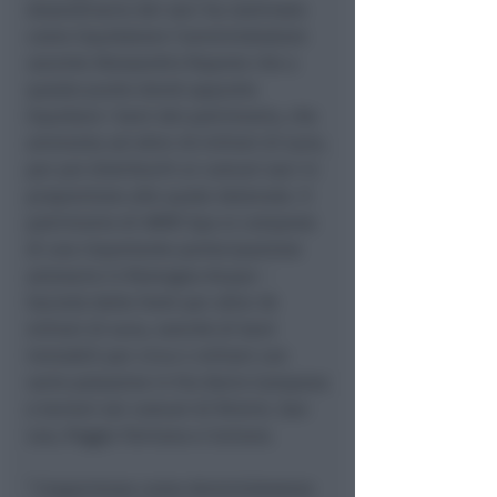
straordinaria dei soci ha nominato
come liquidatore l'amministratore
uscente Alessandro Rapone che a
questo punto dovrà appunto
liquidare i beni del patrimonio, che
ammonta ad oltre 40 milioni di euro,
per poi distribuirli ai comuni soci in
proporzione alle quote detenute. Il
patrimonio di AMIR Spa si compone
di una importante partecipazione
azionaria in Romagna Acque –
Società delle Fonti per oltre 36
milioni di euro, nonché di beni
immobili per circa 4 milioni con
varie palazzine in Via Dario Campana
e terreni nei comuni di Rimini, San
Leo, Poggio Torriana e Coriano.
“
L’esperienza come Amministratore