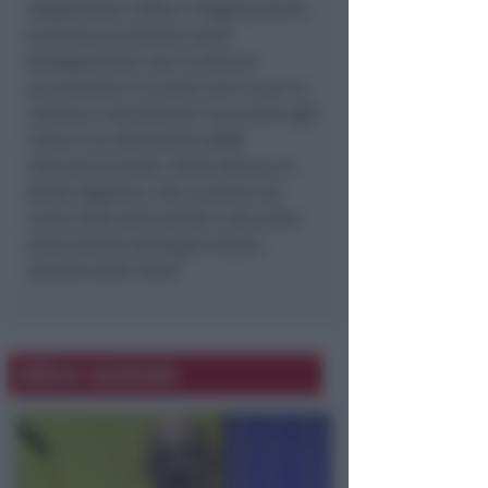
trasparenza
". Infine i ringraziamenti
al Sindaco di Rimini Jamil
Sadegholvaad "
per la fiducia
accordatami in questi anni e per la
nomina a liquidatore
" ma anche agli
"
storici ex dipendenti AMIR
Francesco Ermeti, Paola Delucca e
Dante Magnani, che a partire da
inizio 2026 sono entrati a far parte
dello staff di Romagna Acque-
Società delle Fonti
”.
Altre notizie