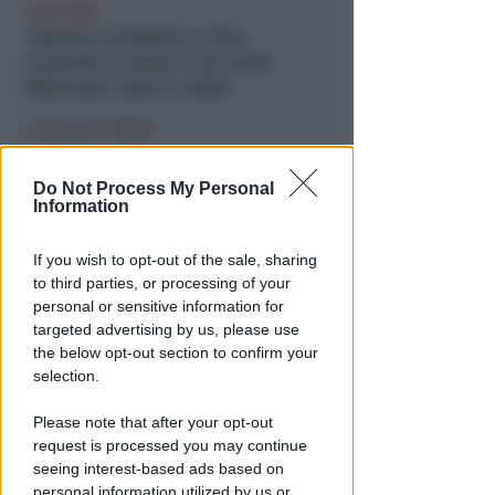
LIETO FINE
13enne scompare a riva,
ricerche in mare e via terra.
Ritrovato sano e salvo
Lamberto Abbati
di
Do Not Process My Personal
Information
If you wish to opt-out of the sale, sharing
to third parties, or processing of your
personal or sensitive information for
targeted advertising by us, please use
the below opt-out section to confirm your
selection.
DUE INFERMIERE INDAGATE
Perde un testicolo dopo l'attesa
Please note that after your opt-out
in pronto soccorso, ma non c'è
request is processed you may continue
nesso causale
seeing interest-based ads based on
personal information utilized by us or