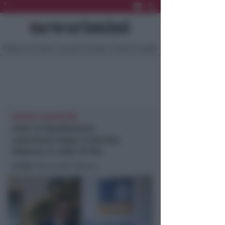
Ultima Ora
Sport
Sociale
Europa
Eventi
Località
RAPONE LIQUIDATORE
Amir in liquidazione
volontaria dopo il decimo
bilancio in utile di fila
In foto
: Alessandro Rapone