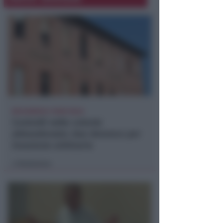
BOLOGNESE E NON SOLO
Controlli nelle colonie
abbandonate: due denunce per
invasione arbitraria
Redazione
di