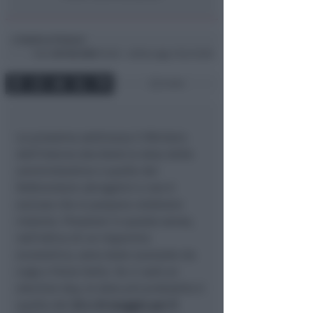
Andrea Polazzi
di
Dom
20 Feb 2022
10:28 ~ ultimo agg. 6 Giu 03:56
3 min
La prossima settimana il Ministro
dell’Interno deciderà la data delle
amministrative e quelle dei
Referendum abrogativi e non è
escluso che si possano celebrare
insieme. Pressioni in questo senso,
nell’ottica di un risparmio
economico, sono state avanzate da
Lega e Forza Italia. Se ci sarà un
election day, la data più probabile è
quella del
22 e 23 maggio per il