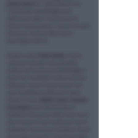
primo turno
(e i referendum) con
l’eventuale ballottaggio due
settimane dopo. In provincia di
Rimini sono quattro i comuni al voto:
Riccione, Coriano, Morciano e
Sant’Agata Feltria.
Proprio nella
Perla Verde
, l’unico
comune riminese che potrebbe
andare all’eventuale ballottaggio, i
nomi dei candidati sindaco ancora
latitano. L’unico a farsi avanti con
una candidatura ufficiale è stato
finora il civico
Attilio Cenni
.
Claudio
Cecchetto
pare intenzionato a
mettersi alla prova delle urne, ma è
alla ricerca di una coalizione che lo
sostenga. Avanza per tentativi, finora
non troppo riusciti, il centrosinistra: