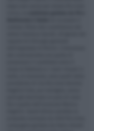
dopo aver perso per strada Riccione
Civica, la
coalizione guidata da PD e
MoVimento 5 Stelle
ha incassato il
cortese rifiuto alla candidatura del
dottor Gianluca Garulli, dirigente del
reparto di Chirurgia generale
dell’ospedale di Rimini. L’intenzione
del centrosinistra era quella di
presentare il candidato entro il
mese di febbraio e i nomi rimasti in
ballo, al momento, sono quelli della
presidente di Cna Riccione Daniela
Angelini (che, pur lusingata, aveva
però già declinato un paio di mesi
fa) e quello dell’avvocato Monica
Angelini. Quest’ultima sarebbe la
proposta avanzata da 2030 Riccione,
compagine guidata da Fabio Ubaldi