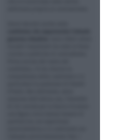
che si è avvicinata nelle ultime
settimana proprio al centrosinistra.
Giorni decisivi anche nella
coalizione che rappresenta l’attuale
governo cittadino
. Sono infatti attesi
incontri importanti tra tutte le forze
civiche e politiche di centrodestra.
Prima ancora del nome del
candidato, c’è da chiarire la
compattezza della coalizione e in
particolare la posizione di Fratelli
d’Italia. Ben delineato, salvo
sorprese dell’ultima ora, l’identikit
di chi correrà per la fascia tricolore:
una figura civica (senza tessere di
partito) ma con esperienza
amministrativa e in continuità con
l’attuale amministrazione Tosi. I