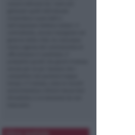
rumors indicano tra i nomi più
gettonati quelli dell’attuale
vicesindaca Laura Galli e
dell’assessore Stefano Caldari. Il
centrodestra, ancora impegnato nel
governo della città, ha comunque
meno urgenza del centrosinistra di
ufficializzare il candidato. E’
probabile quindi che giochi d’attesa
ancora per un po’. Sempre che i
competitor non perdano troppo
tempo. E il tempo, come le recenti
amministrative a Rimini hanno ben
dimostrato, è un elemento da non
trascurare.
Altre notizie