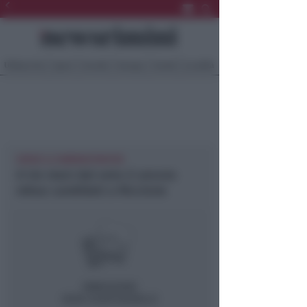
Ultima Ora
Sport
Sociale
Europa
Eventi
Località
VERSO LE AMMINISTRATIVE
A tre mesi dal voto è ancora
rebus candidati a Riccione