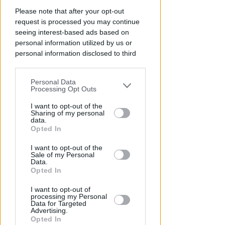
Chiusura Red Devil. Legali del
Please note that after your opt-out
locale: faro di legalità in zona
request is processed you may continue
da "Suburra"
seeing interest-based ads based on
personal information utilized by us or
Redazione
di
personal information disclosed to third
parties prior to your opt-out.
Personal Data
You may separately opt-out of the further
Processing Opt Outs
disclosure of your personal information
by third parties on the IAB’s list of
I want to opt-out of the
Sharing of my personal
downstream participants.
data.
Opted In
This information may also be disclosed
I want to opt-out of the
by us to third parties on the IAB’s List of
Sale of my Personal
Downstream Participants that may
Data.
ECAD, IL 23 OTTOBRE
further disclose it to other third parties.
Opted In
A Coriano l'incontro
internazionale "contro le
I want to opt-out of
processing my Personal
droghe". Spinelli: orgogliosa
Data for Targeted
Advertising.
Opted In
Redazione
di