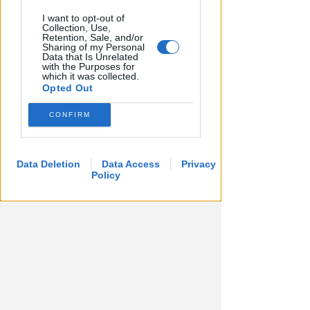
I want to opt-out of
Collection, Use,
Retention, Sale, and/or
Sharing of my Personal
Data that Is Unrelated
with the Purposes for
which it was collected.
Opted Out
CONFIRM
LA DECISIONE DEL GIP
Data Deletion
Data Access
Privacy
Abusi ripetuti sulla figlia 13enne
Policy
della convivente. 44enne andrà
a processo
Redazione
di