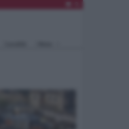
Rimini
Blog
Riccione
Speciali
Santarcangelo
Fiera
Bellaria Igea
Agrinet
M.
Cattolica
Misano
Località
Menu
Coriano
Rimini
Blog
Riccione
Speciali
Santarcangelo
Fiera
Bellaria Igea M.
Agrinet
Cattolica
Misano
Coriano