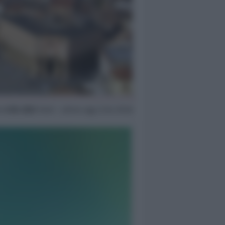
r
6 Dic 2022
16:40 ~ ultimo agg. 6 Giu 09:26