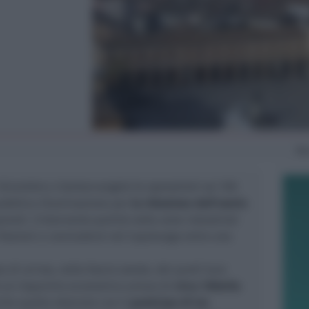
Ma
 dicembre a Santarcangelo le operazioni sui 100
pubblica illuminazione per
la riduzione dell’orario
ianti. L’intervento partirà nelle zone industriali
 frazioni e concludersi nel Capoluogo entro una
 di un’ora, nella fascia serale, dei punti luce
à un risparmio economico annuo di
circa 130mila
he quello ottenuto con il
posticipo di tre