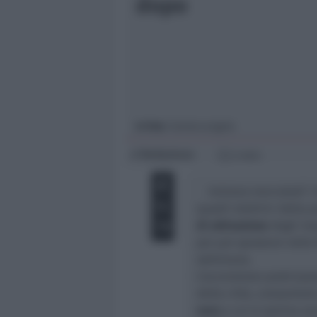
dopo
Giovani
Università
In foto
: Santarcangelo
Redazione
di
2 min
Iniziano mercoledì 7
quadri elettrici della 
di attivazione
degli imp
per poi spostarsi nelle
settimana.
L’accensione posticipata
della città, comporter
euro
a cui si somma anc