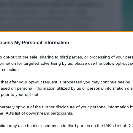
one del riscaldamento negli edifici pubblici
per
circa 200mila euro. “
In ogni caso
– spiega
ista la situazione internazionale in continua
e condizionare ulteriormente il mercato
razione comunale valuterà nei prossimi mesi una
i riduzione dell’orario di accensione
ocess My Personal Information
lica nel caso in cui se ne verificasse
to opt-out of the sale, sharing to third parties, or processing of your per
 aveva aderito alla convenzione Consip – della
formation for targeted advertising by us, please use the below opt-out s
con l’obiettivo principale di efficientare gli
 selection.
ne pubblica: un intervento che ha finora
 that after your opt-out request is processed you may continue seeing i
ione di
3.500 lampade tradizionali con led di
ased on personal information utilized by us or personal information dis
r un investimento di
un milione di euro che sarà
 prior to your opt-out.
24
.
 consumo sono state messe anche nelle scuole
rately opt-out of the further disclosure of your personal information by
 efficentamento energetico riguardano le altre
he IAB’s list of downstream participants.
tion may also be disclosed by us to third parties on the IAB’s List of 
 that may further disclose it to other third parties.