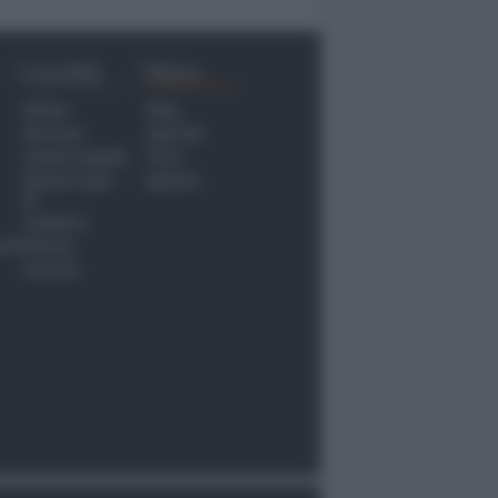
Località
Menu
Rimini
Blog
Riccione
Speciali
Santarcangelo
Fiera
Bellaria Igea
Agrinet
M.
Cattolica
nti
Misano
Coriano