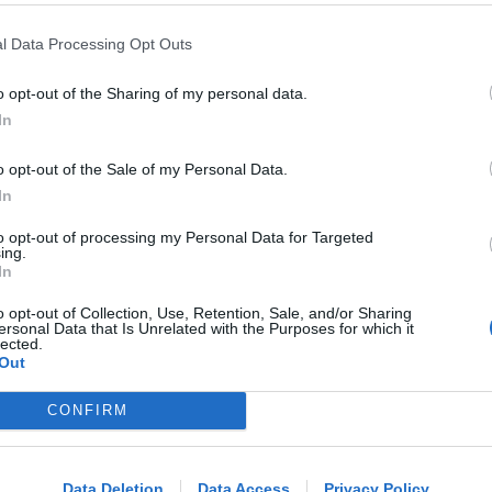
l Data Processing Opt Outs
NEL CORSO DI DUE SERATE
Metromare, controllati serrati sulle
o opt-out of the Sharing of my personal data.
corse: oltre 90 sanzioni
In
o opt-out of the Sale of my Personal Data.
In
Redazione
di
to opt-out of processing my Personal Data for Targeted
ing.
FINE LAVORI ENTRO PRIMAVERA
In
Riccione, dal 15 settembre via ai
nuovi cantieri su Viale Ceccarini
o opt-out of Collection, Use, Retention, Sale, and/or Sharing
ersonal Data that Is Unrelated with the Purposes for which it
lected.
Out
Me
Redazione
di
CONFIRM
LEGGI
ALL'ALTEZZA DI PIAZZA KENNEDY
Borseggiatori sul Metromare: colti
Data Deletion
Data Access
Privacy Policy