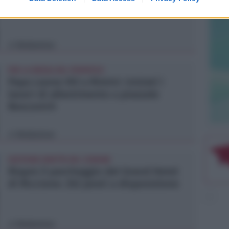
sul fatto e arrestati
Redazione
di
PER LA MESSA DEL PONTEFICE
Papa Leone XIV a Rimini: iniziati i
lavori di allestimento a piazzale
Boscovich
Redazione
di
GESTIONE DIRETTA DEL COMUNE
Riapre il parcheggio del Grand Hotel
di Riccione: 252 posti a disposizione
Redazione
di