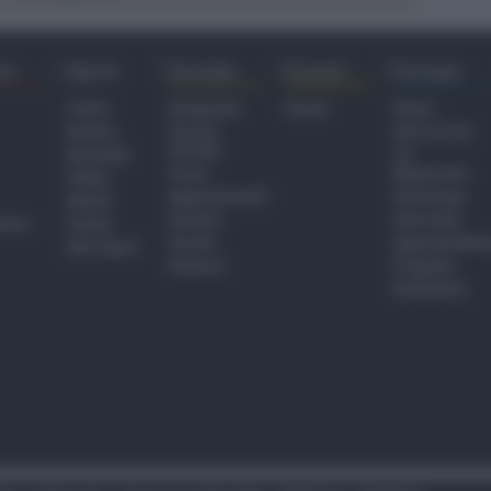
ra
Sport
Sociale
Eventi
Europa
Calcio
Redazione
Eventi
Home
Basket
Perché
Fake & Fact
Sociale
Baseball
TG
Focus
Newsroom
Volley
Appuntamenti
GR Europa
Motori
Dossier
Interviste
hiesa
Tennis
Servizi
Approfondime
Altri Sport
Podcast
Progetto
Redazione