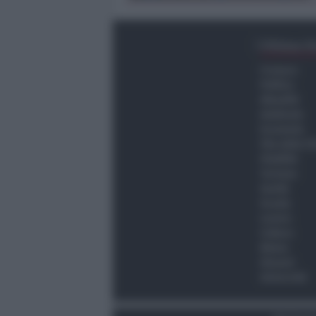
Ultima O
Cronaca
Politica
Attualità
Ambiente
Economia
Vita della C
Viabilità
Turismo
Sanità
Scuola
Lavoro
Cultura
Meteo
Giovani
Università