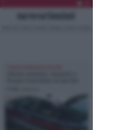
Ultima Ora
Sport
Sociale
Europa
Eventi
Località
CRONACA NEWSRIMINI RICCIONE
29enne arrestato. Sorpreso a
forzare il lucchetto di una bici
In foto
: repertorio