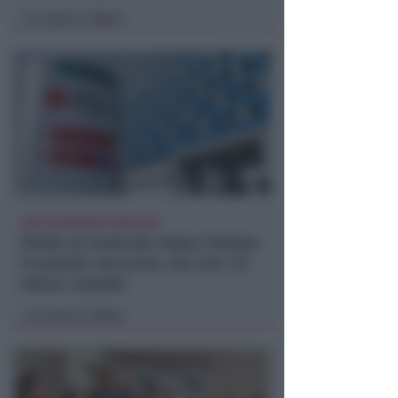
Lamberto Abbati
di
DUE INFERMIERE INDAGATE
Perde un testicolo dopo l'attesa
in pronto soccorso, ma non c'è
nesso causale
Lamberto Abbati
di