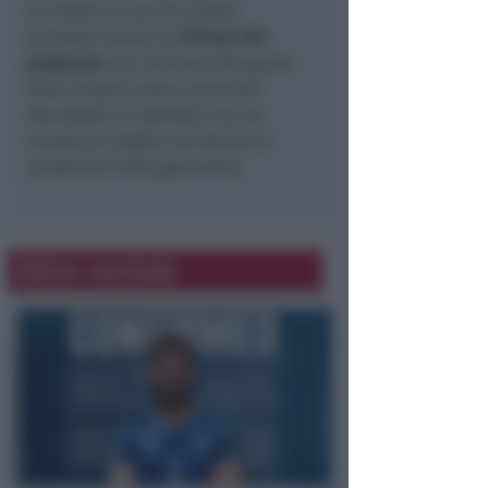
lucchetto di una bicicletta.
Arrestato anche un
57enne del
padovano
che, fermato alla guida
della propria auto e privo dei
documenti di identità, non ha
trovato di meglio che fornire ai
carabinieri false generalità.
Altre notizie