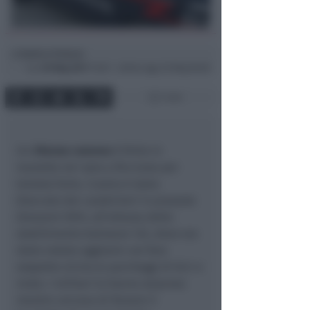
Andrea Polazzi
di
Lun
29 Mag 2017
13:05 ~ ultimo agg. 20 Mag 06:00
1 min
Un
29enne rumeno
è finito in
manette ieri sera a Riccione per
tentato furto. L’uomo è stato
bloccato dai carabinieri in piazzale
Giovanni XXIII, all’altezza dello
stabilimento balneare 122, dove era
stato notato aggirarsi con fare
sospetto vicino ai parcheggi di bici e
moto. I militari lo hanno sorpreso
mentre cercava di forzare il