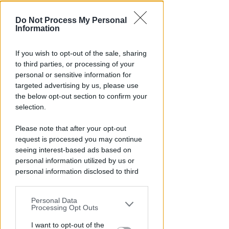
Do Not Process My Personal
Information
If you wish to opt-out of the sale, sharing
to third parties, or processing of your
TRE QUELLI RIMINESI
personal or sensitive information for
Bando hub Urbani: la Regione
targeted advertising by us, please use
aumenta le risorse e finanzia
the below opt-out section to confirm your
tutti i progetti
selection.
Redazione
di
Please note that after your opt-out
request is processed you may continue
seeing interest-based ads based on
personal information utilized by us or
personal information disclosed to third
parties prior to your opt-out.
Personal Data
You may separately opt-out of the further
Processing Opt Outs
disclosure of your personal information
by third parties on the IAB’s list of
I want to opt-out of the