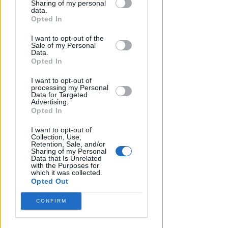
Sharing of my personal
downstream participants.
data.
PIAZZA TRE MARTIRI
Opted In
Aspettando papa Leone, una
This information may also be disclosed
ligaza in piazza Tre Martiri
I want to opt-out of the
by us to third parties on the IAB’s List of
Sale of my Personal
Downstream Participants that may
Data.
Redazione
di
further disclose it to other third parties.
Opted In
I want to opt-out of
processing my Personal
Data for Targeted
Advertising.
Opted In
I want to opt-out of
Collection, Use,
Retention, Sale, and/or
Sharing of my Personal
Data that Is Unrelated
with the Purposes for
which it was collected.
Opted Out
CONFIRM