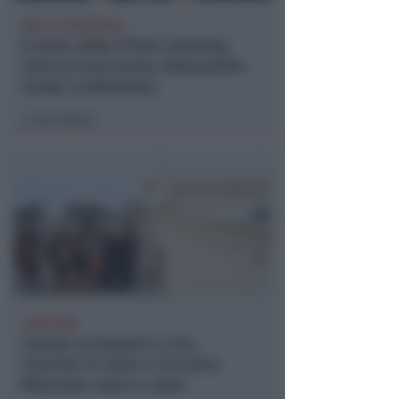
VOLLEY B MASCHILE
Il muro della Prime Cleaning
resta al suo posto: Alessandro
Campi confermato
Icaro Sport
di
LIETO FINE
13enne scompare a riva,
ricerche in mare e via terra.
Ritrovato sano e salvo