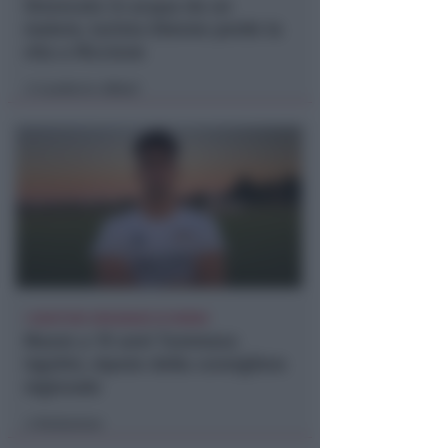
Stroncato in acqua da un
malore, turista 65enne perde la
vita a Riccione
Lamberto Abbati
di
I GENITORI ORIGINARI DI RIMINI
Muore a 19 anni Tommaso
Ugolini, nipote della consigliera
regionale
Redazione
di