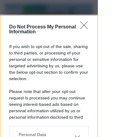
Do Not Process My Personal
Information
If you wish to opt-out of the sale, sharing
to third parties, or processing of your
personal or sensitive information for
UN 2026 SPARTIACQUE
targeted advertising by us, please use
Un semestre in crescita.
the below opt-out section to confirm your
Presente, futuro e "nodi" da
selection.
affrontare per l'aeroporto
Please note that after your opt-out
Andrea Polazzi
di
request is processed you may continue
seeing interest-based ads based on
personal information utilized by us or
personal information disclosed to third
parties prior to your opt-out.
Personal Data
You may separately opt-out of the further