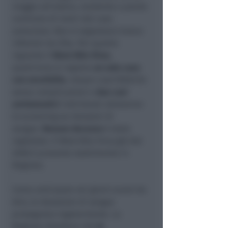
viaggio all’estero, residente a poche
centinaia di metri dal caso
autoctono. Non si segnalano invece
infezioni da Zika. Per quanto
riguarda il
West Nile Virus
,
quest’anno si registra
un solo caso
con encefalite
, nessun caso febbrile
senza complicazioni e
due casi
asintomatici
individuati attraverso
lo screening sui donatori di
sangue.
Nessun decesso
è stato
registrato. Il West Nile Virus già dal
2008 è presente stabilmente in
Regione.
Come anticipato nei giorni scorsi da
Avis, le donazioni di sangue
proseguono regolarmente. La
Regione ribadisce che
le