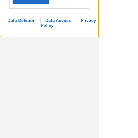
Colluttazione in albergo per
difendere la madre: figlio fa
arrestare il padre
Data Deletion
Data Access
Privacy
Policy
Lamberto Abbati
di