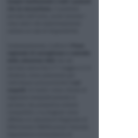
terapie trasfusionali a tutti i pazienti
che ne necessitano
, in qualsiasi
periodo dell’anno, anche durante i
mesi estivi che tradizionalmente
vedono un calo di disponibilità.
Contestualmente, è attivo il
Piano
regionale di sorveglianza e controllo
delle arbovirosi 2025
che nel
periodo estivo (tra il 1° maggio e il 31
ottobre), viene potenziato per
individuare precocemente
i casi
sospetti
. Ai medici viene chiesto di
segnalare tempestivamente le
persone che presentino sintomi
compatibili, e la diagnosi viene
affidata al Laboratorio Regionale di
Riferimento CRREM presso l’Azienda
Ospedaliero-Universitaria di