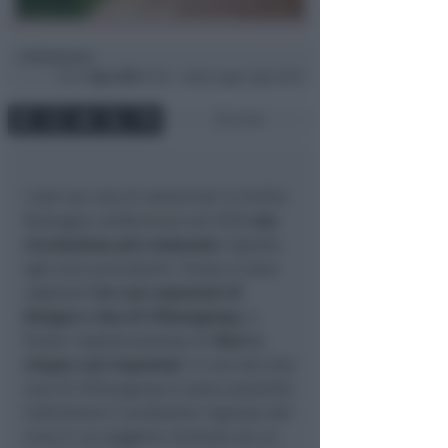
Redazione
di
Ven
1 Ago 2025
12:26 ~ ultimo agg. 6 Ago 05:01
2 min
I dati sui casi di arbovirosi in Emilia
Romagna confermano nel 2025
una
circolazione più contenuta
rispetto
agli anni precedenti. Finora si sono
registrati
tre casi autoctoni di
Dengue e due di Chikungunya
, a
fronte rispettivamente di
dieci e
cinque casi importati
. In uno dei due
casi di Chikungunya è stato possibile
individuare il probabile ingresso del
virus in un soggetto rientrato da un