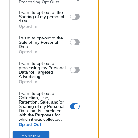
Processing Opt Outs
disclosure of your personal information
by third parties on the IAB’s list of
I want to opt-out of the
Sharing of my personal
downstream participants.
data.
Opted In
"SCEMPIO INTOLLERABILE"
This information may also be disclosed
Piano Spiaggia. Spina (FdI):
I want to opt-out of the
by us to third parties on the IAB’s List of
cemento e spese in più per i
Sale of my Personal
Downstream Participants that may
Data.
concessionari
further disclose it to other third parties.
Opted In
Redazione
di
I want to opt-out of
processing my Personal
Data for Targeted
Advertising.
Opted In
I want to opt-out of
Collection, Use,
Retention, Sale, and/or
Sharing of my Personal
Data that Is Unrelated
with the Purposes for
which it was collected.
Opted Out
ANNI DI MINACCE E SOPRUSI
CONFIRM