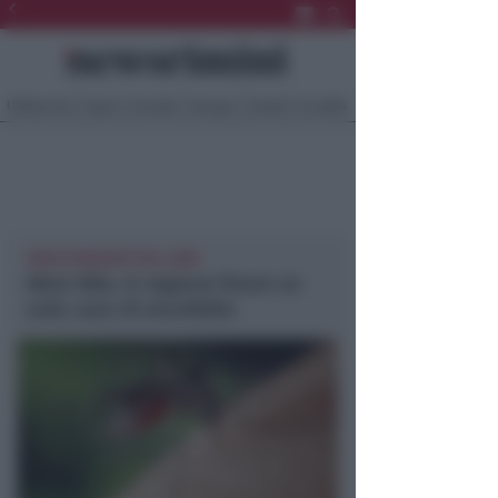
Ultima Ora
Sport
Sociale
Europa
Eventi
Località
VIRUS PRESENTE DAL 2008
West Nile, in regione finora un
solo caso di encefalite