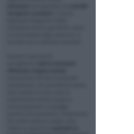
donazioni
sono garantite da
controlli
stringenti e puntuali
. Il Centro
Regionale Sangue ha infatti
introdotto misure specifiche contro
la trasmissione degli arbovirus, in
accordo con le notifiche nazionali.
Durante il periodo di
sorveglianza,
tutte le donazioni
effettuate
vengono testate
.
L’esecuzione del test su donatori
asintomatici, che potrebbero essere
stati esposti al virus, evita la
trasmissione tramite sangue o
emocomponenti e protegge i
pazienti più vulnerabili. Fondamento
del nostro sistema sangue resta
infatti la capacità di
garantire le