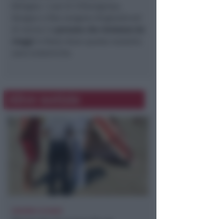
Bologna. I casi di Chikungunya,
Dengue e Zika vengono diagnosticati
di norma in
persone che rientrano da
viaggi
in Paesi dove queste malattie
sono endemiche.
Altre notizie
DRAMMA IN MARE