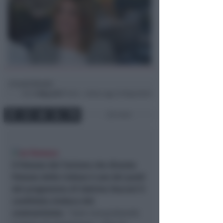
Lucia Renati
di
Ven
5 Mag 2017
19:24 ~ ultimo agg. 20 Mag 05:00
2 min
Il Palazzo del Turismo che diventa
Palazzo della Cultura è uno dei punti
del programma di Sabrina Vescovi il
candidato sindaco del
centrosinistra.
“
Solo riacquistando