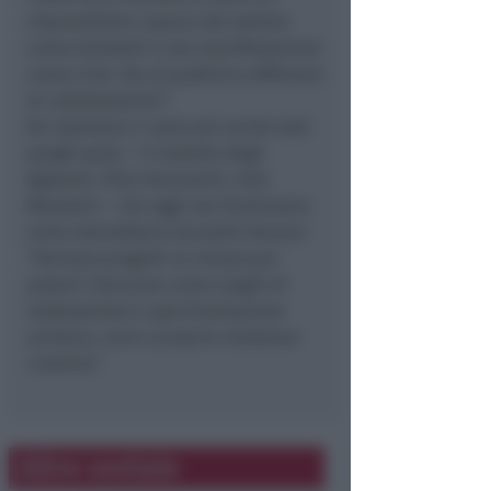
imprenditore capace del settore
come Giometti e una manifestazione
come Ciné. Sta al pubblico rafforzare
le collaborazioni”.
Da ripensare ci sono poi anche tutti
quegli spazi – il Castello degli
Agolanti, Villa Franceschi, villa
Mussolini – che oggi non funzionano
come dovrebbero secondo Vescovi:
“Servono progetti su misura per
poterli rilanciare come luoghi di
elaborazione e sperimentazione
artistica, vere e proprie residenze
creative”.
Altre notizie