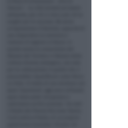
la forza di emozionare – dice la
Vescovi – la città tornerà ad essere
attraente, per chi ci vive e per chi la
sceglie per le vacanze. Ma serve
un’operazione d’identità, capacità di
non disperdere la memoria e
insieme di sognare al futuro. In
questo senso la conversione del
Palazzo del Turismo in Palazzo della
Cultura diventa strategica, non solo
per la collocazione in quello che ci
piacerebbe riqualificare come Parco
La Viola. Si tratta di una struttura con
spazi importanti, oggi poco utilizzati,
spazi dove poter recuperare e
valorizzare archivi preziosi. Tra tutti
il fondo del Premio Riccione Teatro,
il più antico d’Italia, di cui proprio
quest’anno ricorrono i 70 anni. Un