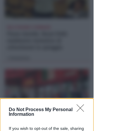
NO A PISCINE E TERRAZZE
Piano Arenile. Renzi (FdI):
maldestro tentativo di
urbanizzare la spiaggia
Redazione
di
Do Not Process My Personal
Information
EPISODI FUORI E NON DI CLIENTI
If you wish to opt-out of the sale, sharing