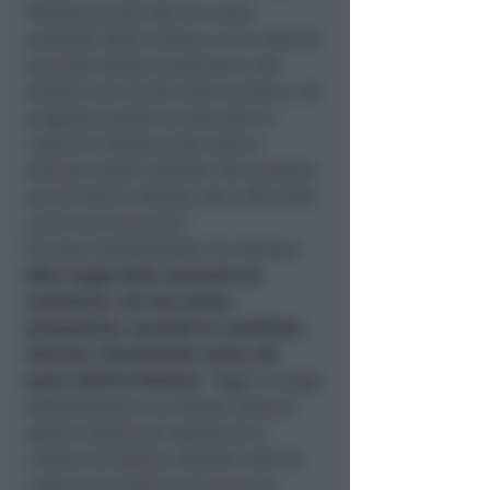
Palazzo quindi che sia cuore
pulsante della Cultura, al cui interno
succede sempre qualcosa e che
diventi così anche meta turistica. Un
progetto questo da discutere e
costruire insieme alle tante e
diverse realtà culturali che lavorano
sul territorio. Risorse che a Riccione
certo non mancano”.
Altro luogo della memoria da
convertire, con una nuova
prospettiva, secondo la candidata
Vescovi, l’incompiuta arena nel
parco dell’ex Fornace:
“Oggi un luogo
abbandonato a se stesso, domani
spazio ideale per spettacoli e
cinema all’aperto. Questa città tra
l’altro ha la fortuna di avere un