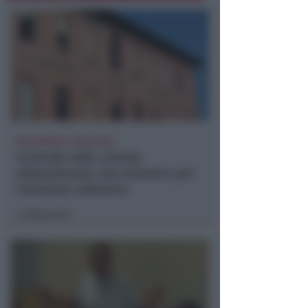
BOLOGNESE E NON SOLO
Controlli nelle colonie
abbandonate: due denunce per
invasione arbitraria
Redazione
di