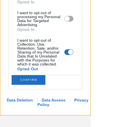
further disclose it to other third parties.
Opted In
I want to opt-out of
processing my Personal
Data for Targeted
Advertising.
Opted In
I want to opt-out of
Collection, Use,
Retention, Sale, and/or
Sharing of my Personal
Data that Is Unrelated
LA DECISIONE DEL GIP
with the Purposes for
Abusi ripetuti sulla figlia 13enne
which it was collected.
Opted Out
della convivente. 44enne andrà
a processo
CONFIRM
Redazione
di
Data Deletion
Data Access
Privacy
Policy