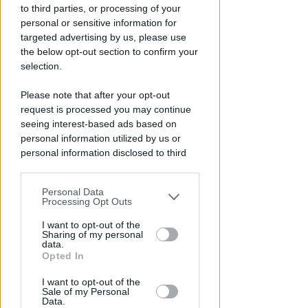
Chiusura Red Devil. Legali del
to third parties, or processing of your
locale: faro di legalità in zona
personal or sensitive information for
da "Suburra"
targeted advertising by us, please use
the below opt-out section to confirm your
Redazione
di
selection.
Please note that after your opt-out
request is processed you may continue
seeing interest-based ads based on
personal information utilized by us or
personal information disclosed to third
parties prior to your opt-out.
Personal Data
You may separately opt-out of the further
Processing Opt Outs
disclosure of your personal information
ECAD, IL 23 OTTOBRE
by third parties on the IAB’s list of
I want to opt-out of the
A Coriano l'incontro
Sharing of my personal
downstream participants.
data.
internazionale "contro le
Opted In
droghe". Spinelli: orgogliosa
This information may also be disclosed
I want to opt-out of the
by us to third parties on the IAB’s List of
Redazione
di
Sale of my Personal
Downstream Participants that may
Data.