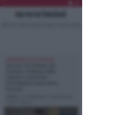
Ultima Ora
Sport
Sociale
Europa
Eventi
Località
NEWSRIMINI POLITICA RICCIONE
Vescovi: Da Palazzo del
Turismo a Palazzo della
Cultura e convertire
l’incompiuta arena all’ex
Fornace
In foto
: La candidata per il centrosinistra
Sabrina Vescovi