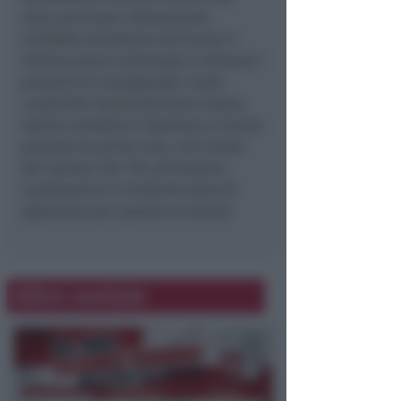
nata una breve colluttazione.
Condotto all’esterno del locale il
53enne aveva continuato a intimare i
presenti di consegnargli i soldi.
I poliziotti hanno bloccato l’uomo,
subito condotto in Questura, e hanno
prestato le prime cure, con l’aiuto
dei sanitari del 118, all’anziano,
cardiopatico in evidente stato di
agitazione per quanto accaduto.
Altre notizie