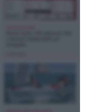
CALCIO ECCELLENZA
Rimini Calcio: 509 abbonati. Nisi
e Bertani indisponibili per
Senigallia
Icaro Sport
di
ISCRIZIONI SINO A FINE AGOSTO