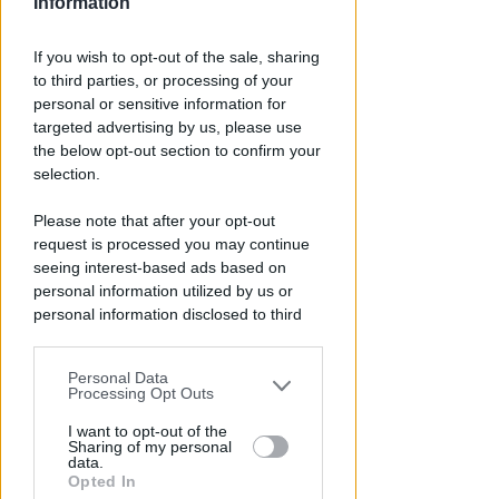
Information
If you wish to opt-out of the sale, sharing
to third parties, or processing of your
personal or sensitive information for
targeted advertising by us, please use
the below opt-out section to confirm your
selection.
Please note that after your opt-out
request is processed you may continue
NO A PISCINE E TERRAZZE
Piano Arenile. Renzi (FdI):
seeing interest-based ads based on
personal information utilized by us or
maldestro tentativo di
personal information disclosed to third
urbanizzare la spiaggia
parties prior to your opt-out.
Redazione
di
Personal Data
You may separately opt-out of the further
Processing Opt Outs
disclosure of your personal information
by third parties on the IAB’s list of
I want to opt-out of the
Sharing of my personal
downstream participants.
data.
Opted In