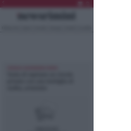
Ultima Ora
Sport
Sociale
Europa
Eventi
Località
CRONACA NEWSRIMINI RIMINI
Tenta di rapinare un circolo
privato con una bottiglia di
vodka, arrestato