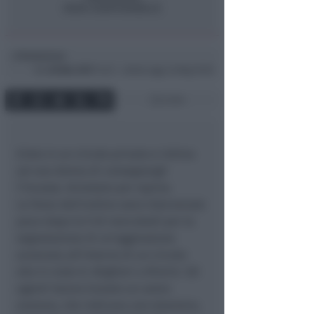
Redazione
di
Gio
30 Mar 2017
14:31 ~ ultimo agg. 24 Mag 19:39
2 min
Entra in un circolo privato e intima
ad una donna di consegnargli
l’incasso. Arrestato per rapina.
Le forze dell’ordine sono intervenute
poco dopo le 9 di mercoledì per la
segnalazione di un’aggressione
avvenuta all’interno di un circolo
sito in viale D. Alighieri a Rimini. Gli
agenti hanno trovato un uomo
anziano, che indicava uno straniero,