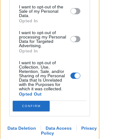
This information may also be disclosed
I want to opt-out of the
by us to third parties on the IAB’s List of
Sale of my Personal
Downstream Participants that may
Data.
further disclose it to other third parties.
Opted In
I want to opt-out of
SABATO AL "BIANCHELLI"
processing my Personal
Ingresso gratuito per il test
Data for Targeted
Advertising.
match tra Vigor Senigallia e
Opted In
Rimini
I want to opt-out of
Icaro Sport
di
Collection, Use,
Retention, Sale, and/or
Sharing of my Personal
Data that Is Unrelated
with the Purposes for
which it was collected.
Opted Out
CONFIRM
Data Deletion
Data Access
Privacy
Policy