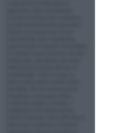
e due donne in forte stato di
agitazione. Dalle dichiarazioni
raccolte è emerso che lo straniero,
un 53enne dominicano senza fissa
dimora, era entrato nel circolo
nascondendo sotto il giubbotto
qualcosa (poi rivelatasi una bottiglia
di vodka) e aveva intimato, con fare
minaccioso, alla donna, che stava
effettuando le pulizie del bar, di
consegnargli i soldi in cassa. La
donna aveva subito chiesto aiuto
alla figlia, che era vicino la porta
d’ingresso, e che aveva subito
chiamato il padre, in strada. Il
malfattore si era allora portato
dietro il bancone, aveva afferrato la
donna per un braccio e iniziato a
strattonarla. Giunto il marito era