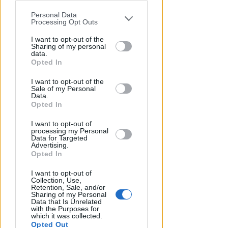
Personal Data
You may separately opt-out of the further
Processing Opt Outs
disclosure of your personal information
by third parties on the IAB’s list of
I want to opt-out of the
Sharing of my personal
downstream participants.
data.
APPROVATO DAL CDA
Opted In
Dati in crescita nella semestrale
This information may also be disclosed
I want to opt-out of the
by us to third parties on the IAB’s List of
di IEG, stime al rialzo per
Sale of my Personal
Downstream Participants that may
l'esercizio 2026
Data.
further disclose it to other third parties.
Opted In
Redazione
di
I want to opt-out of
processing my Personal
Data for Targeted
Advertising.
Opted In
I want to opt-out of
Collection, Use,
Retention, Sale, and/or
Sharing of my Personal
Data that Is Unrelated
with the Purposes for
which it was collected.
Opted Out