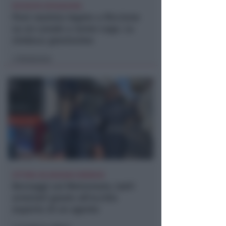
RICHIESTA SPIEGAZIONI
Post razzista legato a Riccione
su un canale a nome Lega. La
sindaca: gravissimo
Redazione
di
VITTIMA UN ANZIANO RIMINESE
Borseggi sul Metromare, ladri
arrestati grazie all'occhio
esperto di un agente