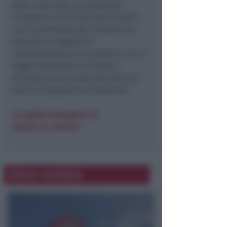
sede a Riccione, ha promosso
l’iniziativa in diverse città d’Italia
con il contributo dei cittadini per
lanciare un segnale in
controtendenza in un paese in cui si
legge molto poco. Lo scorso 7
dicembre era toccato alla libreria
Holt di Savignano sul Rubicone.
La pagina Instagram di
svuota_la_vetrina
.
Altre notizie