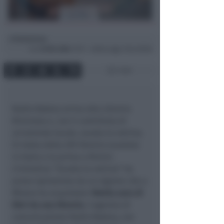
Redazione
di
Lun
23 Dic 2024
17:57 ~ ultimo agg. 9 Giu 09:00
1 min
Radio Bakery arriva alla Libreria
Riminese e, con il contributo di
un’azienda locale, svuota la vetrina.
Si tratta della 29ª libreria svuotata
in Italia e la prima a Rimini.
L’iniziativa “Svuota la vetrina” ha
preso ispirazione da un signore che a
Milano ha acquistato
10mila euro di
libri da una libreria.
L’agenzia di
comunicazione Radio Bakery, con