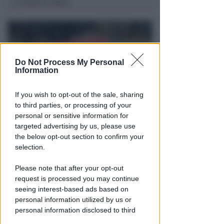
Lamberto Abbati
di
Do Not Process My Personal
Information
If you wish to opt-out of the sale, sharing
to third parties, or processing of your
personal or sensitive information for
OSSERVATORIO CGIL INCA
targeted advertising by us, please use
Allarme infortuni sul lavoro a
the below opt-out section to confirm your
Rimini: +13% nel primo semestre
selection.
dell'anno
Please note that after your opt-out
Redazione
di
request is processed you may continue
seeing interest-based ads based on
personal information utilized by us or
personal information disclosed to third
parties prior to your opt-out.