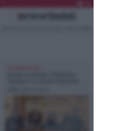
Ultima Ora
Sport
Sociale
Europa
Eventi
Località
CON RADIO BAKERY
Svuota la vetrina. L’iniziativa
‘ripulisce’ la Libreria Riminese
In foto
: @Radio Bakery