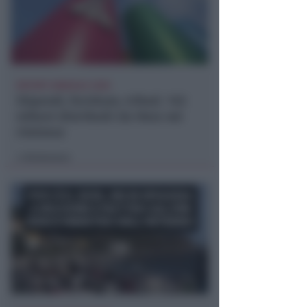
REPORT ANNUALE 2025
Stipendi, forniture, tributi. 145
milioni distribuiti da Hera nel
riminese
Redazione
di