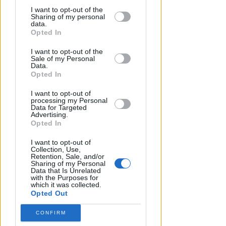
by third parties on the IAB’s list of
I want to opt-out of the
Sharing of my personal
downstream participants.
data.
Opted In
This information may also be disclosed
I want to opt-out of the
by us to third parties on the IAB’s List of
Sale of my Personal
Downstream Participants that may
Data.
further disclose it to other third parties.
Opted In
I want to opt-out of
processing my Personal
Data for Targeted
TANA VINCE A JESI
Advertising.
Scatta il torneo nazionale Open
Opted In
femminile del Tennis Club
I want to opt-out of
Viserba
Collection, Use,
Retention, Sale, and/or
Sharing of my Personal
Icaro Sport
di
Data that Is Unrelated
with the Purposes for
which it was collected.
Opted Out
CONFIRM