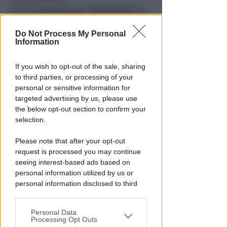
Va in caserma per denunciare la
scomparsa del marito, ma
scopre che è morto
Do Not Process My Personal
Information
Lamberto Abbati
di
If you wish to opt-out of the sale, sharing
to third parties, or processing of your
personal or sensitive information for
targeted advertising by us, please use
the below opt-out section to confirm your
selection.
Please note that after your opt-out
request is processed you may continue
seeing interest-based ads based on
DOPO I RECENTI EPISODI
personal information utilized by us or
Sicurezza a Riccione. Il M5S:
personal information disclosed to third
serve confronto politico serio e
parties prior to your opt-out.
non scaricabarile
Personal Data
You may separately opt-out of the further
Processing Opt Outs
Redazione
di
disclosure of your personal information