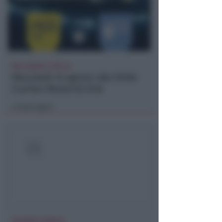
BELLARIVA E STELLA
Mercoledì 12 agosto alla Stella
il primo Memorial Arlo
Icaro Sport
di
VACANZA TRAGICA