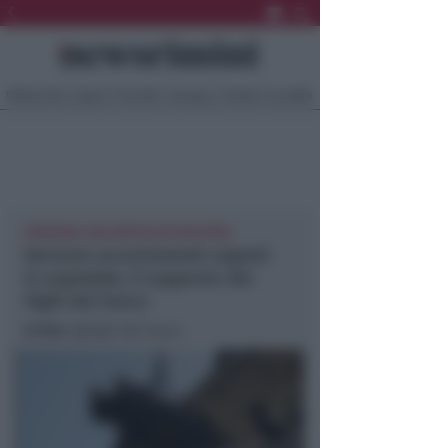
Ultima Ora
Sport
Sociale
Europa
Eventi
Località
PERSONA CON DIFFICOLTÀ MOTORIE
Servono accertamenti urgenti
in ospedale, il supporto dei
Vigili del Fuoco
In foto
: @Vigili del Fuoco