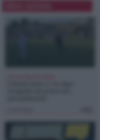
Altre notizie
POLLINI PARA DUE RIGORI
Il Rimini batte 4-1 la Vigor
Senigallia nel primo test
precampionato
FOTO
Icaro Sport
di