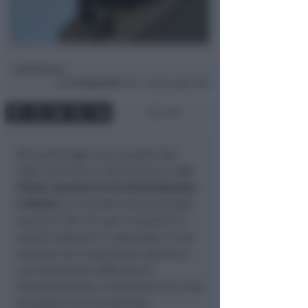
Redazione
di
Sab
23 Mag 2026
19:32 ~ ultimo agg. 19:40
1 min
Nel pomeriggio una squadra dei
Vigili del fuoco è intervenuta in
via
Piazzi, traversa di via Rimembranze
a Rimini
, su richiesta del personale
sanitario del 118, per consentire il
rapido trasporto in ospedale di una
persona con corporatura robusta e
con importanti difficoltà di
deambulazione. L’intervento si è reso
necessario per permettere