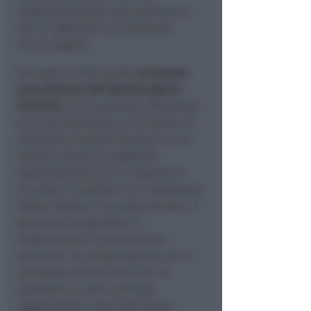
l’ospedalizzazione del paziente al
fine di effettuare accertamenti
clinici urgenti.
Sul posto è intervenuto
personale
specializzato SAF (Speleo Alpino
Fluviale)
, che ha operato utilizzando
tecniche specifiche, con l’ausilio di
autoscala e barella bariatrica: una
barella sanitaria progettata
appositamente per il trasporto in
sicurezza di persone con corporatura
molto robusta o con peso elevato. Il
personale ha garantito il
trasferimento in sicurezza del
paziente e la collaborazione con il
personale sanitario del 118. Le
operazioni si sono concluse
regolarmente senza particolari