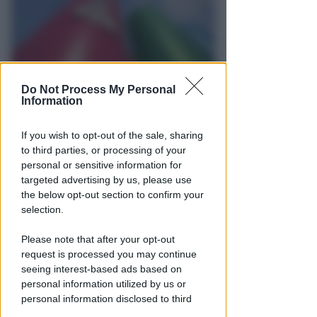
Do Not Process My Personal
REPORT ANNUALE 2025
Information
Stipendi, forniture, tributi. 145
milioni distribuiti da Hera nel
If you wish to opt-out of the sale, sharing
riminese
to third parties, or processing of your
personal or sensitive information for
Redazione
di
targeted advertising by us, please use
the below opt-out section to confirm your
selection.
Please note that after your opt-out
request is processed you may continue
seeing interest-based ads based on
personal information utilized by us or
personal information disclosed to third
parties prior to your opt-out.