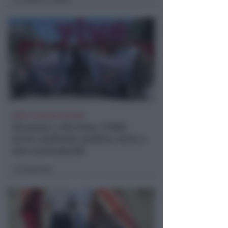
DOPO I RECENTI EPISODI
Sicurezza a Riccione. Il M5S:
serve confronto politico serio e
non scaricabarile
Redazione
di