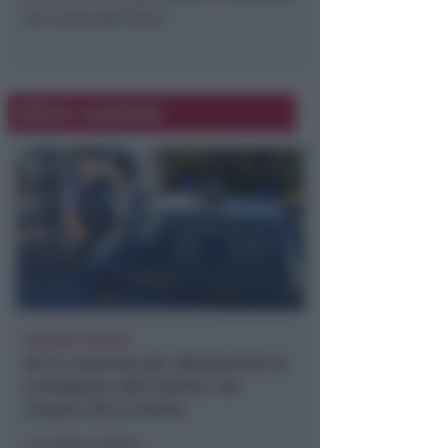
nel corso dell’anno.
Altre notizie
VACANZA TRAGICA
Va in caserma per denunciare la
scomparsa del marito, ma
scopre che è morto
Lamberto Abbati
di