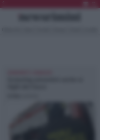
Ultima Ora
Sport
Sociale
Europa
Eventi
Località
SODDISFATTI I SINDACATI
Screening preventivi anche ai
Vigili del Fuoco
In foto
: archivio