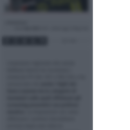
Redazione
di
Dom
5 Apr 2020
12:29 ~ ultimo agg. 27 Mag 21:56
1 min
L’assessore regionale alla salute
Raffaele Donini ha incontrato i
sindactai FP CGIL VVF e FNS CISL e ha
annunciato che
anche i Vigili del
Fuoco saranno tra le categorie di
lavoratori sulle quali effettuare gli
screening preventivi con prelievo
ematico
. Le disposizioni sul come
effettuare i prelievi dovrebbero
arrivare dopo aver dato la