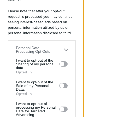
selection.
I GENITORI ORIGINARI DI RIMINI
Muore a 19 anni Tommaso
Please note that after your opt-out
Ugolini, nipote della consigliera
request is processed you may continue
regionale
seeing interest-based ads based on
personal information utilized by us or
Redazione
di
personal information disclosed to third
parties prior to your opt-out.
Personal Data
You may separately opt-out of the further
Processing Opt Outs
disclosure of your personal information
by third parties on the IAB’s list of
I want to opt-out of the
Sharing of my personal
downstream participants.
data.
Opted In
This information may also be disclosed
I want to opt-out of the
by us to third parties on the IAB’s List of
Sale of my Personal
Downstream Participants that may
UN 2026 SPARTIACQUE
Data.
Un semestre in crescita.
further disclose it to other third parties.
Opted In
Presente, futuro e "nodi" da
I want to opt-out of
affrontare per l'aeroporto
processing my Personal
Data for Targeted
Advertising.
Andrea Polazzi
di