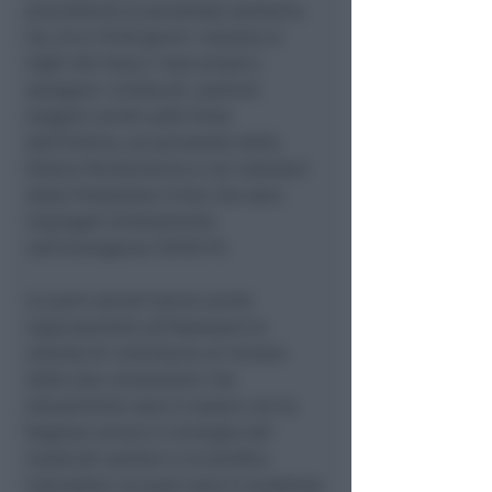
precedenza al personale sanitario,
tra circa 15/20 giorni. Insieme ai
Vigili del Fuoco i test ematici,
spiegano i sindacati, saranno
eseguiti anche sulle Forze
dell’Ordine, sul personale della
Polizia Penitenziaria e sui volontari
della Protezione Civile che sono
impiegati direttamente
nell’emergenza COVID-19.
Le parti sociali hanno anche
rappresentato all’Assessore la
volontà di contribuire al rinnovo
delle due convenzioni che
attualmente sono in essere con la
Regione ovvero il reintegro dei
materiali sanitari e la bonifica
imenotteri, le quali sono in scadenza