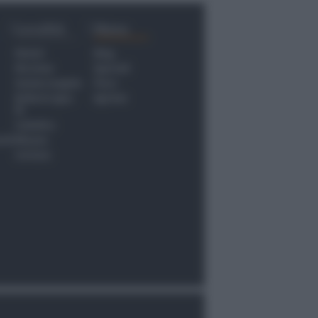
Località
Menu
Rimini
Blog
Riccione
Speciali
Santarcangelo
Fiera
Bellaria Igea
Agrinet
M.
Cattolica
nti
Misano
Coriano