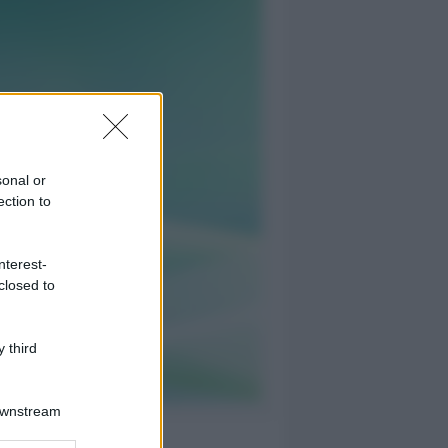
sonal or
ection to
nterest-
closed to
 third
Downstream