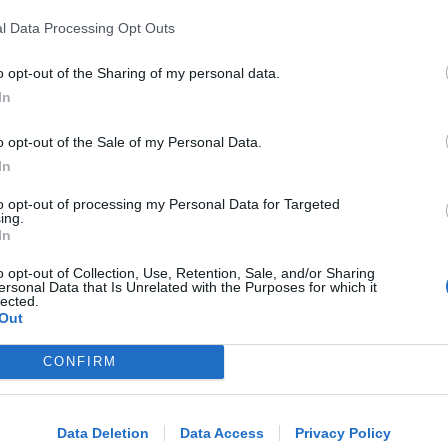
l Data Processing Opt Outs
REPORT ANNUALE 2025
Stipendi, forniture, tributi. 145
o opt-out of the Sharing of my personal data.
milioni distribuiti da Hera nel
In
riminese
o opt-out of the Sale of my Personal Data.
Redazione
di
In
to opt-out of processing my Personal Data for Targeted
RICHIESTA SPIEGAZIONI
ing.
Post razzista legato a Riccione su un
In
canale a nome Lega. La sindaca:
o opt-out of Collection, Use, Retention, Sale, and/or Sharing
gravissimo
ersonal Data that Is Unrelated with the Purposes for which it
lected.
Out
Redazione
di
Me
CONFIRM
VITTIMA UN ANZIANO RIMINESE
LEGGI
Borseggi sul Metromare, ladri
arrestati grazie all'occhio esperto di
Data Deletion
Data Access
Privacy Policy