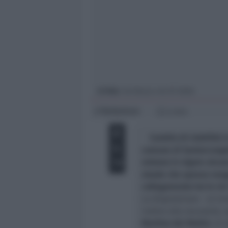
Giovani
Università
In foto
: via Busca-via Di Sotto
Redazione
di
2 min
Cambio di viabilità i
comune di Santarcangelo
entrano in vigore alcun
strade che spesso veng
collegamento tra le vi
La disposizione – al m
inoltre alla necessità, 
Martino dei Mulini
, di