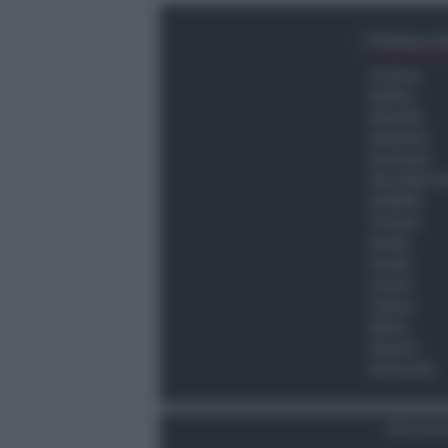
Ultima O
Cronaca
Politica
Attualità
Ambiente
Economia
Vita della C
Viabilità
Turismo
Sanità
Scuola
Lavoro
Cultura
Meteo
Giovani
Università
Dati Socie