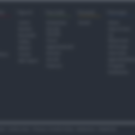
ra
Sport
Sociale
Eventi
Europa
Calcio
Redazione
Eventi
Home
Basket
Perché
Fake & Fact
Sociale
Baseball
TG
Focus
Newsroom
Volley
Appuntamenti
GR Europa
Motori
Dossier
Interviste
hiesa
Tennis
Servizi
Approfondime
Altri Sport
Podcast
Progetto
Redazione
tari
Codice etico
Privacy e Cookie Policy
Redazione
Pubblicità