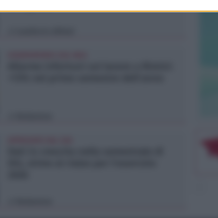
un agente
Lamberto Abbati
di
OSSERVATORIO CGIL INCA
Allarme infortuni sul lavoro a Rimini:
+13% nel primo semestre dell'anno
Redazione
di
APPROVATO DAL CDA
Dati in crescita nella semestrale di
IEG, stime al rialzo per l'esercizio
2026
Redazione
di