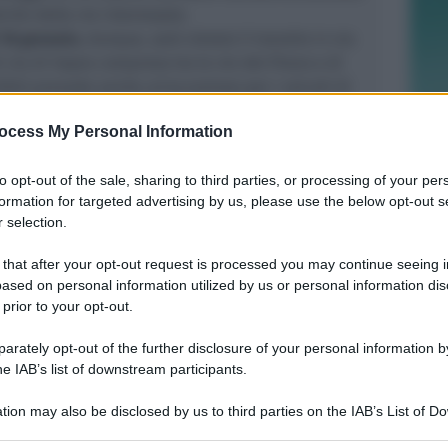
tiche delle vie interessate.
 18 gennaio
, dunque, sarà vietato il transito in via
i via di Sopra compreso tra le vie del Piano e di
2022 prevede anche un’eccezione per i veicoli di
vizio di emergenza, nonché per coloro che
ocess My Personal Information
 di marcia via Busca-di Sopra, per le macchine
 oltre che per i veicoli in uso da residenti,
to opt-out of the sale, sharing to third parties, or processing of your per
o attività nelle vie del Piano, di Sopra, di Sotto e
formation for targeted advertising by us, please use the below opt-out s
o tra le vie Sapori e di Sotto).
 selection.
ono anche l’istituzione del doppio senso di marcia
 compreso tra le vie del Piano e Tamagnini, nonché
 that after your opt-out request is processed you may continue seeing i
za in via Busca (all’incrocio con via II Agosto) e IV
ased on personal information utilized by us or personal information dis
 con via Busca).
 prior to your opt-out.
 dell’ordinanza,
gli agenti della Polizia locale della
rately opt-out of the further disclosure of your personal information by
nno presenti per presidiare il traffico
e assistere
he IAB’s list of downstream participants.
spetto della nuova viabilità.
tion may also be disclosed by us to third parties on the IAB’s List of 
 that may further disclose it to other third parties.