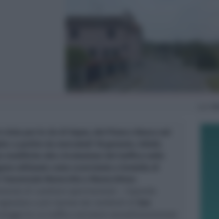
Lun
16
n vista per le vie di Sopra, del Piano e Busca nel
: a partire da mercoledì 18 gennaio, infatti,
e modifiche alla circolazione del traffico nelle
ono utilizzate come scorciatoia e bretella di
e Trasversale Marecchia e Marecchiese
.
omento di carattere sperimentale – risponde
segnalata a più riprese dai residenti di
San
 alleggerire un traffico veicolare sovradimensionato