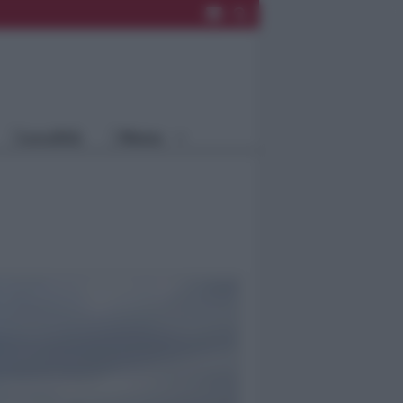
Rimini
Blog
Riccione
Speciali
Santarcangelo
Fiera
Bellaria Igea
Agrinet
M.
Cattolica
Misano
Località
Menu
Coriano
Rimini
Blog
Riccione
Speciali
Santarcangelo
Fiera
Bellaria Igea M.
Agrinet
Cattolica
Misano
Coriano