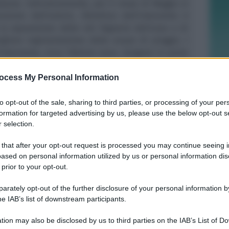
ltatura. Indicativamente, per il mese di Maggio si
izione dell’arteria. Obiettivo dell’intervento è
a separazione delle reti fognarie dell’area e di
liore regimentazione delle acque di pioggia. I
’intervento, circa 150mila euro, vengono in parte
re che dal gestore Hera, con oneri a carico del
o.
ocess My Personal Information
ito dopo Pasqua i lavori in via
Bruno Buozzi
per la
to opt-out of the sale, sharing to third parties, or processing of your per
formation for targeted advertising by us, please use the below opt-out s
ifacimento della condotta di smaltimento delle
 selection.
 tratta di un intervento che l’Amministrazione ha
 Sis, a seguito di precedenti lavori che hanno
 that after your opt-out request is processed you may continue seeing i
o della linea dell’acquedotto, durante i quali i
ased on personal information utilized by us or personal information dis
o alcune criticità legate alla rete fognaria bianca
 prior to your opt-out.
 viene finanziato da SIS nell’ambito del piano degli
 stimato in circa
58mila euro
. I lavori dovrebbero
rately opt-out of the further disclosure of your personal information by
he IAB’s list of downstream participants.
giorni.
tion may also be disclosed by us to third parties on the IAB’s List of 