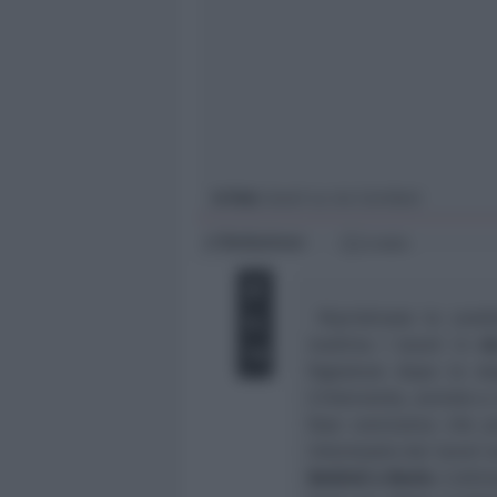
Giovani
Università
In foto
: lavori su via Corridoni
Redazione
di
2 min
Ripristinate le condi
mattina i lavori in
vi
fognatura dopo lo st
L’intervento, avviato a
fase conclusiva che p
Interessato dai lavori 
Battisti e Bovio
. L’ulti