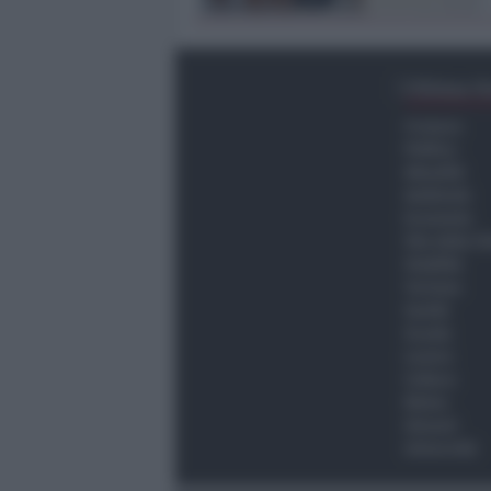
Ultima O
Cronaca
Politica
Attualità
Ambiente
Economia
Vita della C
Viabilità
Turismo
Sanità
Scuola
Lavoro
Cultura
Meteo
Giovani
Università