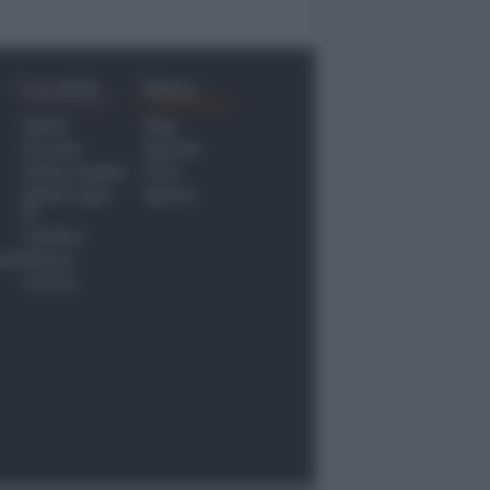
Località
Menu
Rimini
Blog
Riccione
Speciali
Santarcangelo
Fiera
Bellaria Igea
Agrinet
M.
Cattolica
nti
Misano
Coriano