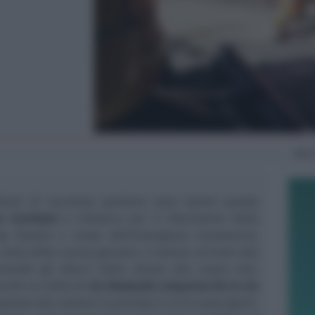
Mer
zioni di sicurezza sanitarie sono ripresi questa
a Corridoni
a Cattolica per il rifacimento della
op forzato a causa dell’emergenza Coronavirus.
 metà dello scorso gennaio, è oramai arrivato alla
revede gli allacci delle utenze alla nuova rete.
anche un tratto di
via Matteotti compreso fra le vie
mazione del cantiere è prevista in circa venti giorni.