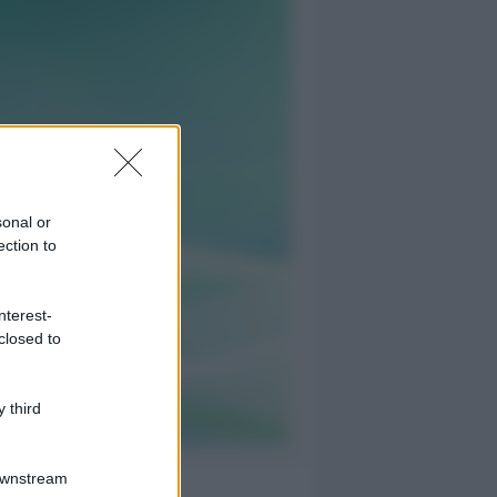
sonal or
ection to
nterest-
closed to
 third
Downstream