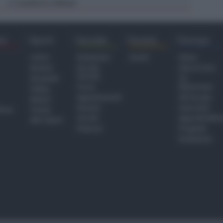
Lamberto Abbati
di
ra
Sport
Sociale
Eventi
Europa
Calcio
Redazione
Eventi
Home
Basket
Perché
Fake & Fact
Sociale
Baseball
TG
Focus
Newsroom
Volley
Appuntamenti
GR Europa
Motori
Dossier
Interviste
hiesa
Tennis
Servizi
Approfondime
Altri Sport
Podcast
Progetto
Redazione