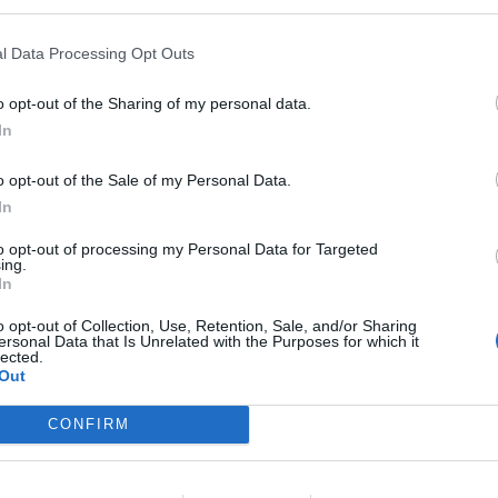
 that may further disclose it to other third parties.
l Data Processing Opt Outs
GESTIONE DIRETTA DEL COMUNE
o opt-out of the Sharing of my personal data.
Riapre il parcheggio del Grand Hotel
In
di Riccione: 252 posti a disposizione
o opt-out of the Sale of my Personal Data.
In
Redazione
di
to opt-out of processing my Personal Data for Targeted
ing.
AVEVA 86 ANNI
In
Addio a Francesco Guccini. Il suo
o opt-out of Collection, Use, Retention, Sale, and/or Sharing
legame con Rimini tra musica e libri
ersonal Data that Is Unrelated with the Purposes for which it
lected.
Out
Me
Redazione
VIDEO
di
CONFIRM
LEGGI
ALCUNI PRECEDENTI IN PASSATO