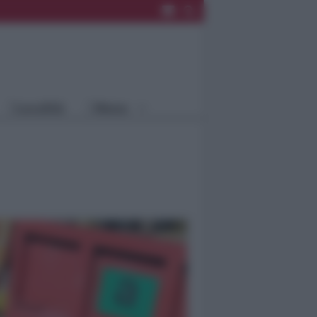
Rimini
Blog
Riccione
Speciali
Santarcangelo
Fiera
Bellaria Igea
Agrinet
M.
Cattolica
Misano
Località
Menu
Coriano
Rimini
Blog
Riccione
Speciali
Santarcangelo
Fiera
Bellaria Igea M.
Agrinet
Cattolica
Misano
Coriano