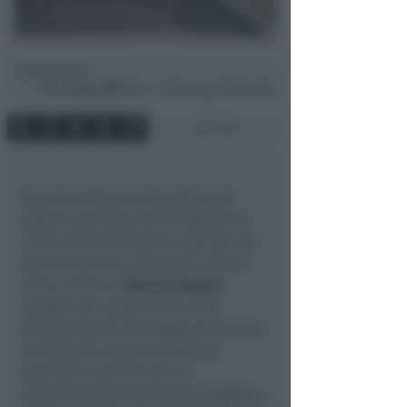
Redazione
di
Dom
26 Apr 2020
12:21 ~ ultimo agg. 27 Mag 22:42
1 min
Erano stati bloccati pochi giorni
dopo la partenza del 19 febbraio a
causa delle limitazioni imposte ma
ora sono pronti a ripartire a pieno
ritmo i lavori a
Misano Brasile,
pensati per preparare la città
all’apertura di una stagione turistica
certamente anomala. Martedì
ripartirà il cantiere per la
riqualificazione del manto stradale e