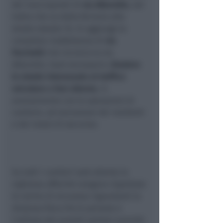
dei marciapiedi di
via Alberello
, nel
tratto che va dalla ferrovia alla
strada statale 16. Si aggiunge la
completa riasfaltatura di
via
Pacinotti
che incrocia la via
Alberello. Sarà necessario c
hiudere
le strade interessate al traffico
veicolare a fasi alterne
, in
avanzamento con le operazioni di
cantiere, ad esclusione dei residenti
e dei mezzi di soccorso.
Su tutti i cantieri sarà attenta la
vigilanza affinché vengano rispettate
le norme di sicurezza riguardanti la
distanza fisica fra le persone e
l’utilizzo dei presidi sanitari previsti.