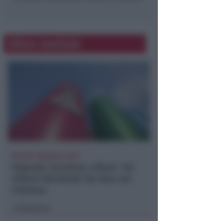
Altre notizie
REPORT ANNUALE 2025
Stipendi, forniture, tributi. 145
milioni distribuiti da Hera nel
riminese
Redazione
di