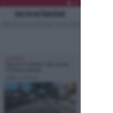
Ultima Ora
Sport
Sociale
Europa
Eventi
Località
DA MARTEDÌ
Riparte il cantiere sulle strade
di Misano Brasile
In foto
: via Alberello