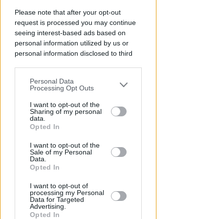
Allarme infortuni sul lavoro a
Rimini: +13% nel primo semestre
Please note that after your opt-out
dell'anno
request is processed you may continue
seeing interest-based ads based on
Redazione
di
personal information utilized by us or
personal information disclosed to third
parties prior to your opt-out.
Personal Data
You may separately opt-out of the further
Processing Opt Outs
disclosure of your personal information
by third parties on the IAB’s list of
I want to opt-out of the
Sharing of my personal
downstream participants.
data.
Opted In
This information may also be disclosed
I want to opt-out of the
by us to third parties on the IAB’s List of
Sale of my Personal
APPROVATO DAL CDA
Downstream Participants that may
Data.
Dati in crescita nella semestrale
further disclose it to other third parties.
Opted In
di IEG, stime al rialzo per
l'esercizio 2026
I want to opt-out of
processing my Personal
Data for Targeted
Redazione
di
Advertising.
Opted In