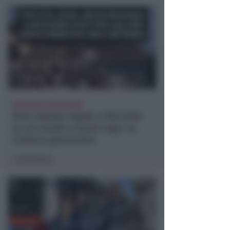
RICHIESTA SPIEGAZIONI
Post razzista legato a Riccione
su un canale a nome Lega. La
sindaca: gravissimo
Redazione
di