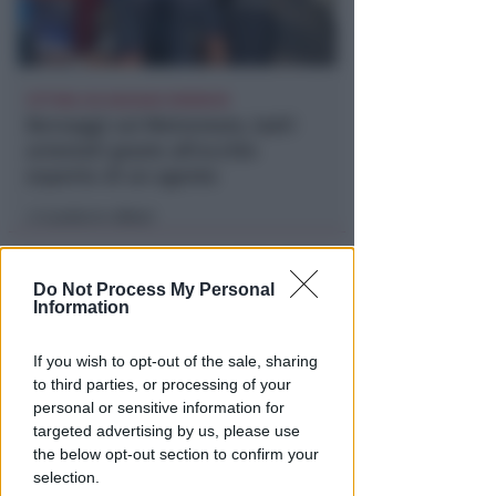
VITTIMA UN ANZIANO RIMINESE
Borseggi sul Metromare, ladri
arrestati grazie all'occhio
esperto di un agente
Lamberto Abbati
di
Do Not Process My Personal
Information
If you wish to opt-out of the sale, sharing
to third parties, or processing of your
personal or sensitive information for
targeted advertising by us, please use
the below opt-out section to confirm your
OSSERVATORIO CGIL INCA
selection.